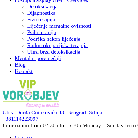
Postupci
Display client’s services
Detoksikacija
Dijagnostika
Fizioterapija
Liječenje mentalne ovisnosti
Psihoterapija
Podrška nakon liječenja
Radno okupacijska terapija
Ultra brza detoksikacija
Mentalni poremećaji
Blog
Kontakt
Ulica Đorđa Čutukovića 48,
Beograd, Srbija
+381114223097
Information from 07:30h to 15:30h
Monday – Sunday from 
O nama