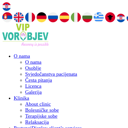
O nama
O nama
Osoblje
Svjedočanstva pacijenata
Česta pitanja
Licenca
Galerija
Klinika
About clinic
Bolesničke sobe
Terapijske sobe
Relaksacija