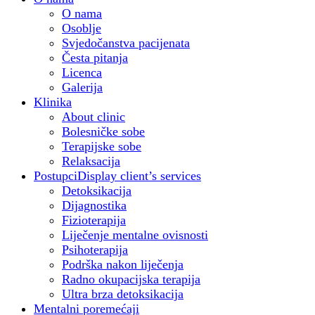
O nama
Osoblje
Svjedočanstva pacijenata
Česta pitanja
Licenca
Galerija
Klinika
About clinic
Bolesničke sobe
Terapijske sobe
Relaksacija
Postupci
Display client’s services
Detoksikacija
Dijagnostika
Fizioterapija
Liječenje mentalne ovisnosti
Psihoterapija
Podrška nakon liječenja
Radno okupacijska terapija
Ultra brza detoksikacija
Mentalni poremećaji