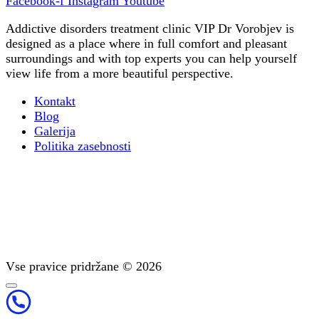
Facebook-f
Instagram
Youtube
Addictive disorders treatment clinic VIP Dr Vorobjev is
designed as a place where in full comfort and pleasant
surroundings and with top experts you can help yourself
view life from a more beautiful perspective.
Kontakt
Blog
Galerija
Politika zasebnosti
Terapija psihične odvisnosti
Razstrupljanje: Metode čiščenja organizma
Podpora po zdravljenju
Diagnostika: pomembna faza zdravljenja
Psihoterapija: Svetovanje glede odvisnosti
Vse pravice pridržane © 2026