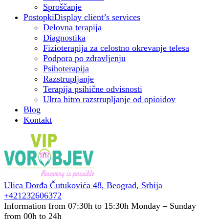
Sproščanje
Postopki
Display client’s services
Delovna terapija
Diagnostika
Fizioterapija za celostno okrevanje telesa
Podpora po zdravljenju
Psihoterapija
Razstrupljanje
Terapija psihične odvisnosti
Ultra hitro razstrupljanje od opioidov
Blog
Kontakt
Ulica Đorđa Čutukovića 48,
Beograd, Srbija
+421232606372
Information from 07:30h to 15:30h
Monday – Sunday
from 00h to 24h