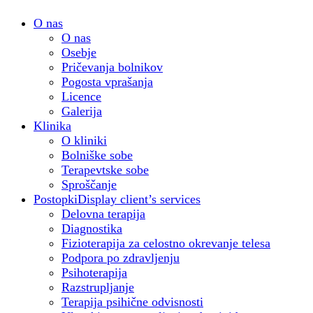
O nas
O nas
Osebje
Pričevanja bolnikov
Pogosta vprašanja
Licence
Galerija
Klinika
O kliniki
Bolniške sobe
Terapevtske sobe
Sproščanje
Postopki
Display client’s services
Delovna terapija
Diagnostika
Fizioterapija za celostno okrevanje telesa
Podpora po zdravljenju
Psihoterapija
Razstrupljanje
Terapija psihične odvisnosti