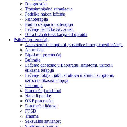
Dijagnostika
Transkranijalna stimulacija
Podrška nakon lečenja
Psihoterapija
Radno okupaciona terapija
Lečenje psihičke zavisnosti
Ultra brza detoksikacija od opioida
Psihički poremećaji
Anksioznost: simptomi, posledice i mogućnosti lečenja
Anoreksija
Bipolarni poremećaj
Bulimija
Lečenje depresije u Beogradu: simptomi, uzroci i
efikasna terapija
Lečenje fobija i jakih strahova u klinici: simptomi,
uzroci i efikasna terapija
Insomnija
Poremećaji u ishrani
Napadi panike
OKP poremećaj
Poremećaj ličnosti
PTSD
Trauma
Seksualna zavisnost
Sindrom izgaranja