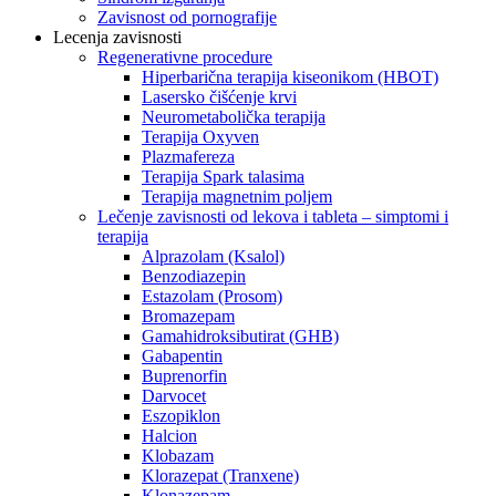
Zavisnost od pornografije
Lecenja zavisnosti
Regenerativne procedure
Hiperbarična terapija kiseonikom (HBOT)
Lasersko čišćenje krvi
Neurometabolička terapija
Terapija Oxyven
Plazmafereza
Terapija Spark talasima
Terapija magnetnim poljem
Lečenje zavisnosti od lekova i tableta – simptomi i
terapija
Alprazolam (Ksalol)
Benzodiazepin
Estazolam (Prosom)
Bromazepam
Gamahidroksibutirat (GHB)
Gabapentin
Buprenorfin
Darvocet
Eszopiklon
Halcion
Klobazam
Klorazepat (Tranxene)
Klonazepam