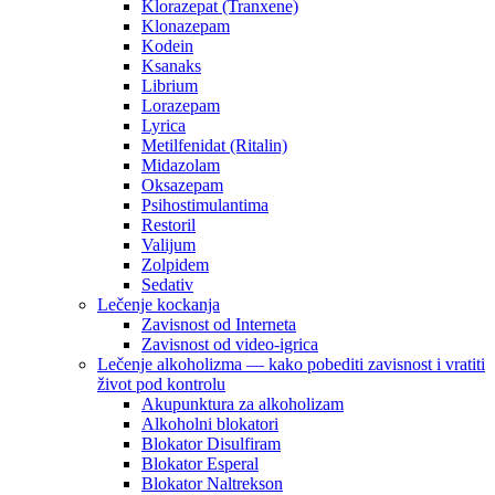
Klorazepat (Tranxene)
Klonazepam
Kodein
Ksanaks
Librium
Lorazepam
Lyrica
Metilfenidat (Ritalin)
Midazolam
Oksazepam
Psihostimulantima
Restoril
Valijum
Zolpidem
Sedativ
Lečenje kockanja
Zavisnost od Interneta
Zavisnost od video-igrica
Lečenje alkoholizma — kako pobediti zavisnost i vratiti
život pod kontrolu
Akupunktura za alkoholizam
Alkoholni blokatori
Blokator Disulfiram
Blokator Esperal
Blokator Naltrekson