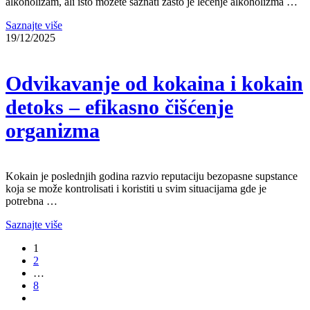
alkoholizam, ali isto možete saznati zašto je lečenje alkoholizma …
Saznajte više
19/12/2025
Odvikavanje od kokaina i kokain
detoks – efikasno čišćenje
organizma
Kokain je poslednjih godina razvio reputaciju bezopasne supstance
koja se može kontrolisati i koristiti u svim situacijama gde je
potrebna …
Saznajte više
1
2
…
8