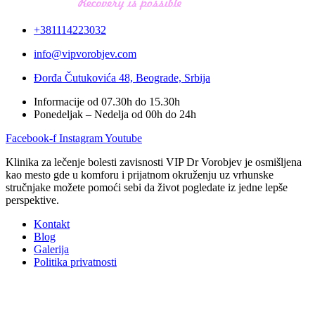
+381114223032
info@vipvorobjev.com
Đorđa Čutukovića 48,
Beograde, Srbija
Informacije od 07.30h do 15.30h
Ponedeljak – Nedelja od 00h do 24h
Facebook-f
Instagram
Youtube
Klinika za lečenje bolesti zavisnosti VIP Dr Vorobjev je osmišljena
kao mesto gde u komforu i prijatnom okruženju uz vrhunske
stručnjake možete pomoći sebi da život pogledate iz jedne lepše
perspektive.
Kontakt
Blog
Galerija
Politika privatnosti
Transkranijalna stimulacija
Ultra brza detoksikacija od opioida