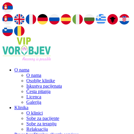
O nama
O nama
Osoblje klinike
Iskustva pacijenata
Česta pitanja
Licenca
Galerija
Klinika
O klinici
Sobe za pacijente
Sobe za terapiju
Relaksacija