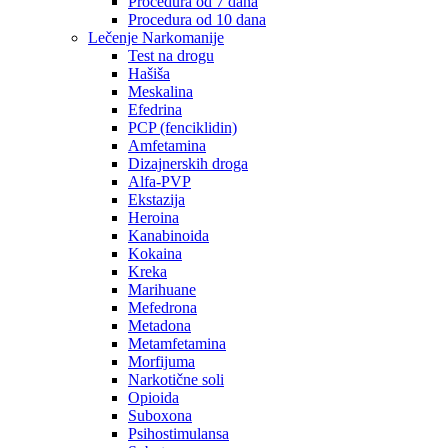
Procedura od 7 dana
Procedura od 10 dana
Lečenje Narkomanije
Test na drogu
Hašiša
Meskalina
Efedrina
PCP (fenciklidin)
Amfetamina
Dizajnerskih droga
Alfa-PVP
Ekstazija
Heroina
Kanabinoida
Kokaina
Kreka
Marihuane
Mefedrona
Metadona
Metamfetamina
Morfijuma
Narkotične soli
Opioida
Suboxona
Psihostimulansa