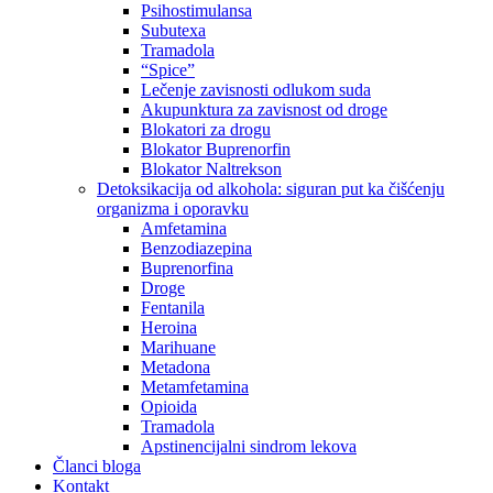
Psihostimulansa
Subutexa
Tramadola
“Spice”
Lečenje zavisnosti odlukom suda
Akupunktura za zavisnost od droge
Blokatori za drogu
Blokator Buprenorfin
Blokator Naltrekson
Detoksikacija od alkohola: siguran put ka čišćenju
organizma i oporavku
Amfetamina
Benzodiazepina
Buprenorfina
Droge
Fentanila
Heroina
Marihuane
Metadona
Metamfetamina
Opioida
Tramadola
Apstinencijalni sindrom lekova
Članci bloga
Kontakt