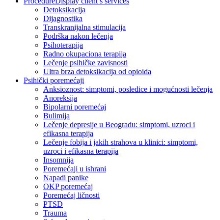
Procedure
Display client’s services
Detoksikacija
Dijagnostika
Transkranijalna stimulacija
Podrška nakon lečenja
Psihoterapija
Radno okupaciona terapija
Lečenje psihičke zavisnosti
Ultra brza detoksikacija od opioida
Psihički poremećaji
Anksioznost: simptomi, posledice i mogućnosti lečenja
Anoreksija
Bipolarni poremećaj
Bulimija
Lečenje depresije u Beogradu: simptomi, uzroci i
efikasna terapija
Lečenje fobija i jakih strahova u klinici: simptomi,
uzroci i efikasna terapija
Insomnija
Poremećaji u ishrani
Napadi panike
OKP poremećaj
Poremećaj ličnosti
PTSD
Trauma