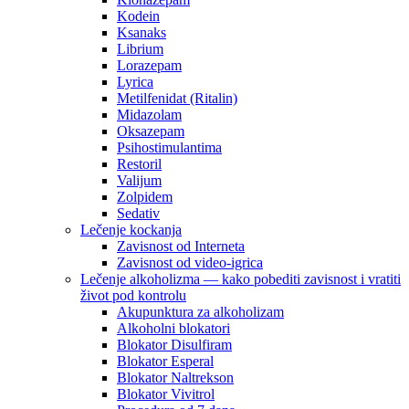
Kodein
Ksanaks
Librium
Lorazepam
Lyrica
Metilfenidat (Ritalin)
Midazolam
Oksazepam
Psihostimulantima
Restoril
Valijum
Zolpidem
Sedativ
Lečenje kockanja
Zavisnost od Interneta
Zavisnost od video-igrica
Lečenje alkoholizma — kako pobediti zavisnost i vratiti
život pod kontrolu
Akupunktura za alkoholizam
Alkoholni blokatori
Blokator Disulfiram
Blokator Esperal
Blokator Naltrekson
Blokator Vivitrol