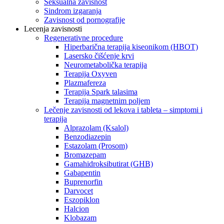
Seksualna zavisnost
Sindrom izgaranja
Zavisnost od pornografije
Lecenja zavisnosti
Regenerativne procedure
Hiperbarična terapija kiseonikom (HBOT)
Lasersko čišćenje krvi
Neurometabolička terapija
Terapija Oxyven
Plazmafereza
Terapija Spark talasima
Terapija magnetnim poljem
Lečenje zavisnosti od lekova i tableta – simptomi i
terapija
Alprazolam (Ksalol)
Benzodiazepin
Estazolam (Prosom)
Bromazepam
Gamahidroksibutirat (GHB)
Gabapentin
Buprenorfin
Darvocet
Eszopiklon
Halcion
Klobazam