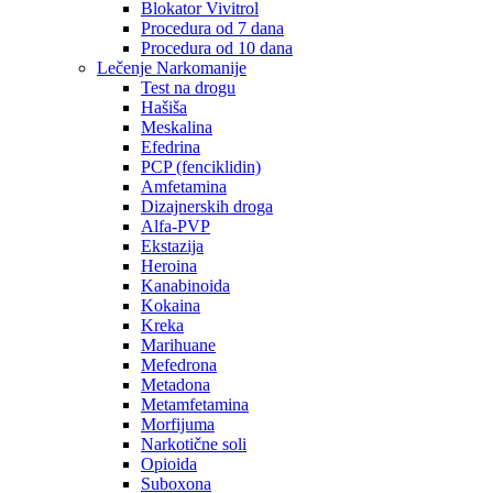
Blokator Vivitrol
Procedura od 7 dana
Procedura od 10 dana
Lečenje Narkomanije
Test na drogu
Hašiša
Meskalina
Efedrina
PCP (fenciklidin)
Amfetamina
Dizajnerskih droga
Alfa-PVP
Ekstazija
Heroina
Kanabinoida
Kokaina
Kreka
Marihuane
Mefedrona
Metadona
Metamfetamina
Morfijuma
Narkotične soli
Opioida
Suboxona