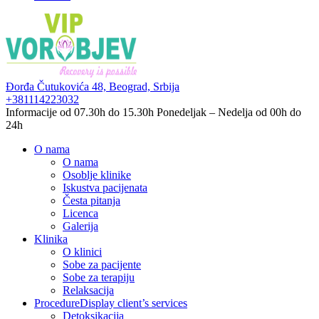
Đorđa Čutukovića 48,
Beograd, Srbija
+381114223032
Informacije od 07.30h do 15.30h
Ponedeljak – Nedelja od 00h do
24h
O nama
O nama
Osoblje klinike
Iskustva pacijenata
Česta pitanja
Licenca
Galerija
Klinika
O klinici
Sobe za pacijente
Sobe za terapiju
Relaksacija
Procedure
Display client’s services
Detoksikacija