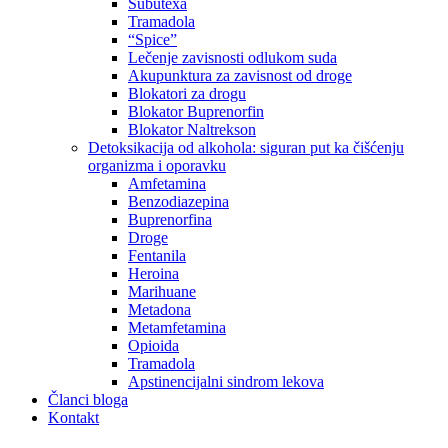
Subutexa
Tramadola
“Spice”
Lečenje zavisnosti odlukom suda
Akupunktura za zavisnost od droge
Blokatori za drogu
Blokator Buprenorfin
Blokator Naltrekson
Detoksikacija od alkohola: siguran put ka čišćenju
organizma i oporavku
Amfetamina
Benzodiazepina
Buprenorfina
Droge
Fentanila
Heroina
Marihuane
Metadona
Metamfetamina
Opioida
Tramadola
Apstinencijalni sindrom lekova
Članci bloga
Kontakt