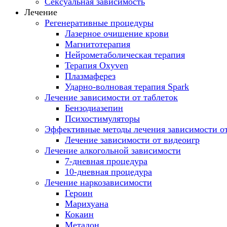
Сексуальная зависимость
Лечение
Регенеративные процедуры
Лазерное очищение крови
Магнитотерапия
Нейрометаболическая терапия
Терапия Oxyven
Плазмаферез
Ударно-волновая терапия Spark
Лечение зависимости от таблеток
Бензодиазепин
Психостимуляторы
Эффективные методы лечения зависимости от
Лечение зависимости от видеоигр
Лечение алкогольной зависимости
7-дневная процедура
10-дневная процедура
Лечение наркозависимости
Героин
Марихуана
Кокаин
Метадон