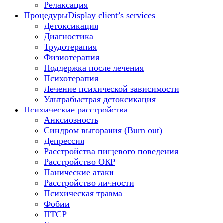
Релаксация
Процедуры
Display client’s services
Детоксикация
Диагностика
Трудотерапия
Физиотерапия
Поддержка после лечения
Психотерапия
Лечение психической зависимости
Ультрабыстрая детоксикация
Психические расстройства
Анксиозность
Синдром выгорания (Burn out)
Депрессия
Расстройства пищевого поведения
Расстройство ОКР
Панические атаки
Расстройство личности
Психическая травма
Фобии
ПТСР