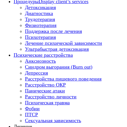
Процедуры
Display client’s services
Детоксикация
Диагностика
Трудотерапия
Физиотерапия
Поддержка после лечения
Психотерапия
Лечение психической зависимости
Ультрабыстрая детоксикация
Психические расстройства
Анксиозность
Синдром выгорания (Burn out)
Депрессия
Расстройства пищевого поведения
Расстройство ОКР
Панические атаки
Расстройство личности
Психическая травма
Фобии
ПТСР
Сексуальная зависимость
Лечение