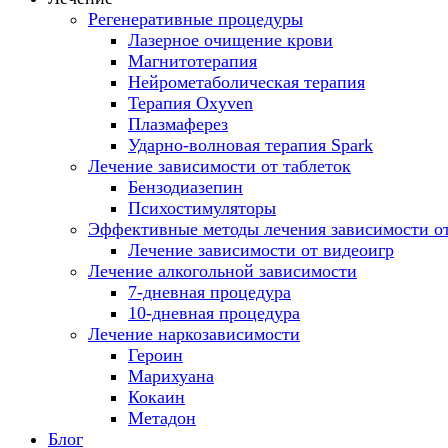
Регенеративные процедуры
Лазерное очищение крови
Магнитотерапия
Нейрометаболическая терапия
Терапия Oxyven
Плазмаферез
Ударно-волновая терапия Spark
Лечение зависимости от таблеток
Бензодиазепин
Психостимуляторы
Эффективные методы лечения зависимости от
Лечение зависимости от видеоигр
Лечение алкогольной зависимости
7-дневная процедура
10-дневная процедура
Лечение наркозависимости
Героин
Марихуана
Кокаин
Метадон
Блог