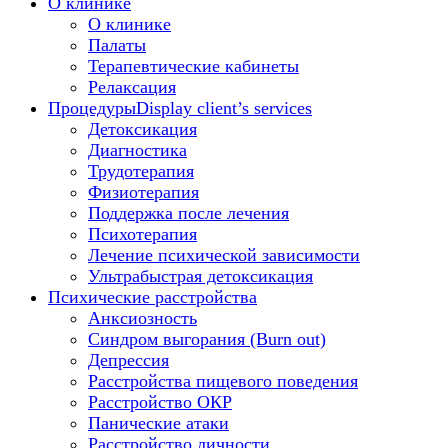
О клинике
О клинике
Палаты
Терапевтические кабинеты
Релаксация
Процедуры
Display client’s services
Детоксикация
Диагностика
Трудотерапия
Физиотерапия
Поддержка после лечения
Психотерапия
Лечение психической зависимости
Ультрабыстрая детоксикация
Психические расстройства
Анксиозность
Синдром выгорания (Burn out)
Депрессия
Расстройства пищевого поведения
Расстройство ОКР
Панические атаки
Расстройство личности