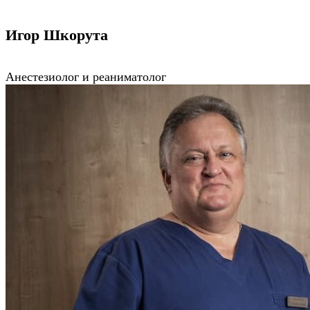
Игор Шкорута
Aнестезиолог и реаниматолог