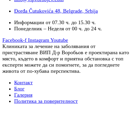
Đorđa Čutukovića 48, Belgrade, Srbija
Информации от 07.30 ч. до 15.30 ч.
Понеделник – Неделя от 00 ч. до 24 ч.
Facebook-f
Instagram
Youtube
Клиниката за лечение на заболявания от
пристрастяване ВИП Д-р Воробьов е проектирана като
място, където в комфорт и приятна обстановка с топ
експерти можете да си помогнете, за да погледнете
живота от по-хубава перспектива.
Контакт
Блог
Галерия
Политика за поверителност
Трудова терапия
Всичко, което трябва да знаете за терапията за
психична зависимост