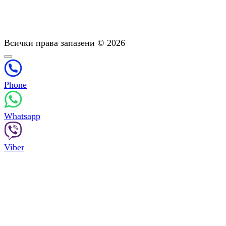
Диагностика: Важен етап от лечението
Подкрепа след лечението
Психотерапия: Консултиране За Зависимости
Всички права запазени © 2026
Phone
Whatsapp
Viber