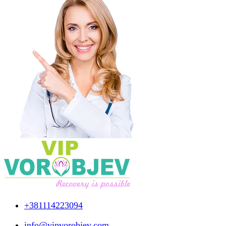
+381114223094
info@vipvorobjev.com