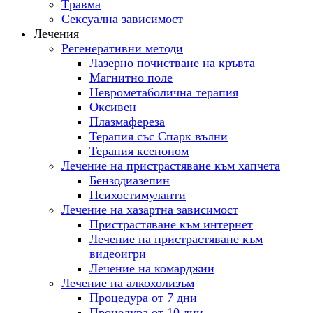
Tравма
Сексуална зависимост
Лечения
Регенеративни методи
Лазерно почистване на кръвта
Магнитно поле
Неврометаболична терапия
Оксивен
Плазмафереза
Терапия със Спарк вълни
Терапия ксеноном
Лечение на пристрастяване към хапчета
Бензодиазепин
Психостимуланти
Лечение на хазартна зависимост
Пристрастяване към интернет
Лечение на пристрастяване към
видеоигри
Лечение на комарджии
Лечение на алкохолизъм
Процедура от 7 дни
Процедура от 10 дни