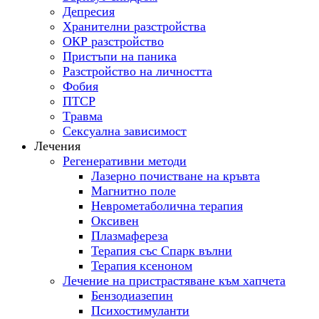
Депресия
Хранителни разстройства
ОКР разстройство
Пристъпи на паника
Разстройство на личността
Фобия
ПТСР
Tравма
Сексуална зависимост
Лечения
Регенеративни методи
Лазерно почистване на кръвта
Магнитно поле
Неврометаболична терапия
Оксивен
Плазмафереза
Терапия със Спарк вълни
Терапия ксеноном
Лечение на пристрастяване към хапчета
Бензодиазепин
Психостимуланти