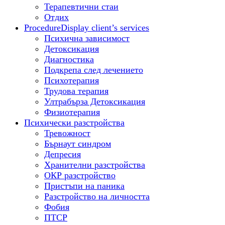
Терапевтични стаи
Отдих
Procedure
Display client’s services
Психична зависимост
Детоксикация
Диагностика
Подкрепа след лечението
Психотерапия
Трудова терапия
Ултрабърза Детоксикация
Физиотерапия
Психически разстройства
Тревожност
Бърнаут синдром
Депресия
Хранителни разстройства
ОКР разстройство
Пристъпи на паника
Разстройство на личността
Фобия
ПТСР