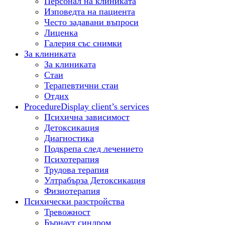
Персонал на клиниката
Изповедта на пациента
Често задавани въпроси
Лиценка
Галерия със снимки
За клиниката
За клиниката
Стаи
Терапевтични стаи
Отдих
Procedure
Display client’s services
Психична зависимост
Детоксикация
Диагностика
Подкрепа след лечението
Психотерапия
Трудова терапия
Ултрабърза Детоксикация
Физиотерапия
Психически разстройства
Тревожност
Бърнаут синдром