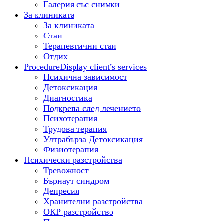
Галерия със снимки
За клиниката
За клиниката
Стаи
Терапевтични стаи
Отдих
Procedure
Display client’s services
Психична зависимост
Детоксикация
Диагностика
Подкрепа след лечението
Психотерапия
Трудова терапия
Ултрабърза Детоксикация
Физиотерапия
Психически разстройства
Тревожност
Бърнаут синдром
Депресия
Хранителни разстройства
ОКР разстройство