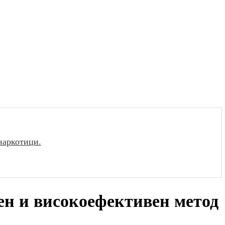
наркотици.
ен и високоефективен метод