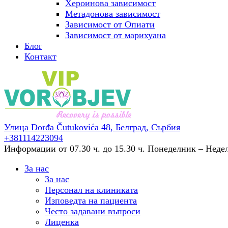
Хероинова зависимост
Метадонова зависимост
Зависимост от Опиати
Зависимост от марихуана
Блог
Контакт
Улица Đorđa Čutukovića 48,
Белград, Сърбия
+381114223094
Информации от 07.30 ч. до 15.30 ч.
Понеделник – Неделя
За нас
За нас
Персонал на клиниката
Изповедта на пациента
Често задавани въпроси
Лиценка