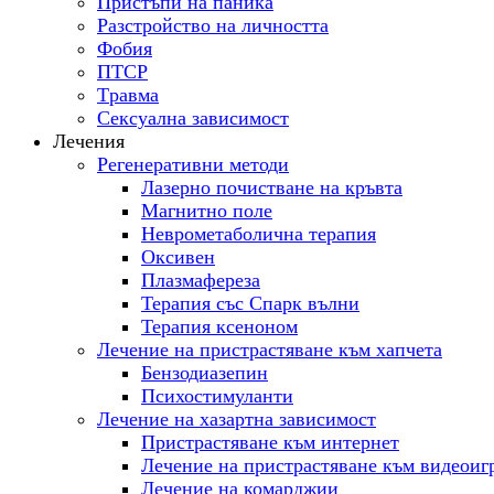
Пристъпи на паника
Разстройство на личността
Фобия
ПТСР
Tравма
Сексуална зависимост
Лечения
Регенеративни методи
Лазерно почистване на кръвта
Магнитно поле
Неврометаболична терапия
Оксивен
Плазмафереза
Терапия със Спарк вълни
Терапия ксеноном
Лечение на пристрастяване към хапчета
Бензодиазепин
Психостимуланти
Лечение на хазартна зависимост
Пристрастяване към интернет
Лечение на пристрастяване към видеоиг
Лечение на комарджии