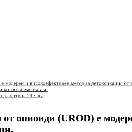
е модерен и високоефективен метод за детоксикация от 
ичат по време на сън
од контрол 24 часа
я от опиоиди (UROD) е модер
ци.