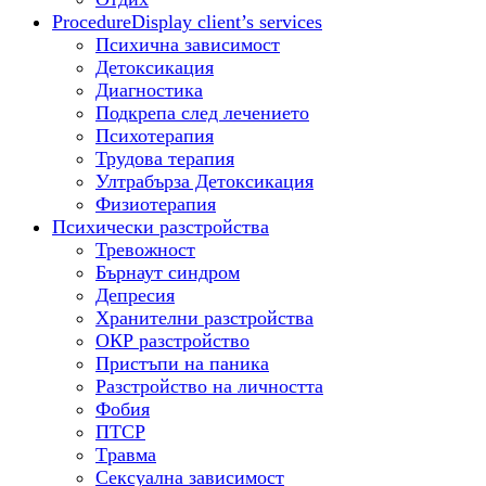
Procedure
Display client’s services
Психична зависимост
Детоксикация
Диагностика
Подкрепа след лечението
Психотерапия
Трудова терапия
Ултрабърза Детоксикация
Физиотерапия
Психически разстройства
Тревожност
Бърнаут синдром
Депресия
Хранителни разстройства
ОКР разстройство
Пристъпи на паника
Разстройство на личността
Фобия
ПТСР
Tравма
Сексуална зависимост