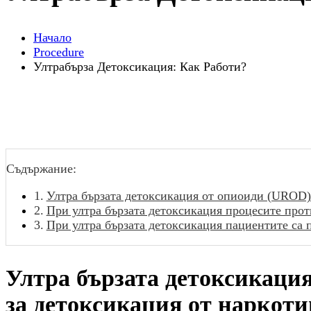
Начало
Procedure
Ултрабърза Детоксикация: Как Работи?
Съдържание:
Ултра бързата детоксикация от опиоиди (UROD) 
При ултра бързата детоксикация процесите прот
При ултра бързата детоксикация пациентите са п
Ултра бързата детоксикаци
за детоксикация от наркоти