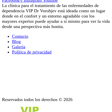
Facebook-f
Instagram
Youtube
La clínica para el tratamiento de las enfermedades de
dependencia VIP Dr Vorobjev está ideada como un lugar
donde en el confort y un entorno agradable con los
mayores expertos puede ayudar a sí mismo para ver la vida
desde una perspectiva más bonita.
Contacto
Blog
Galería
Política de privacidad
Terapia ocupacional
Todo lo que Necesita Saber Sobre la Terapia de la
Adicción Mental
Diagnóstico: Etapa Importante del Tratamiento
Apoyo después del tratamiento
Psicoterapia: Asesoramiento para las Adicciones
Reservados todos los derechos © 2026