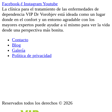
Facebook-f
Instagram
Youtube
La clínica para el tratamiento de las enfermedades de
dependencia VIP Dr Vorobjev está ideada como un lugar
donde en el confort y un entorno agradable con los
mayores expertos puede ayudar a sí mismo para ver la vida
desde una perspectiva más bonita.
Contacto
Blog
Galería
Política de privacidad
Terapia ocupacional
Todo lo que Necesita Saber Sobre la Terapia de la
Adicción Mental
Diagnóstico: Etapa Importante del Tratamiento
Apoyo después del tratamiento
Psicoterapia: Asesoramiento para las Adicciones
Reservados todos los derechos © 2026