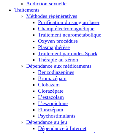
Addiction sexuelle
Traitements
Méthodes régénératives
Purification du sang au laser
Champ électromagnétique
Traitement neurométabolique
Oxyven procédure
Plasmaphérèse
Traitement par ondes Spark
Thérapie au xénon
Dépendance aux médicaments
Benzodiazepines
Bromazépam
Clobazam
Clorazépate
L’estazolam
L’eszopiclone
Flurazépam
Psychostimulants
Dépendance au jeu
Dépendance à Internet