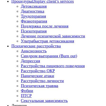
Процедуры
Display client’s services
Детоксикация
Диагностика
Трудотерапия
Физиотерапия
Поддержка после лечения
Психотерапия
Лечение психической зависимости
Ультрабыстрая детоксикация
Психические расстройства
Анксиозность
Синдром выгорания (Burn out)
Депрессия
Расстройства пищевого поведения
Расстройство ОКР
Панические атаки
Расстройство личности
Психическая травма
Фобии
ПТСР
Сексуальная зависимость
Лечение