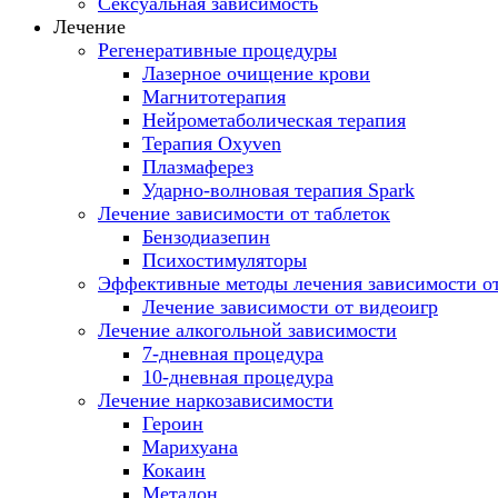
Сексуальная зависимость
Лечение
Регенеративные процедуры
Лазерное очищение крови
Магнитотерапия
Нейрометаболическая терапия
Терапия Oxyven
Плазмаферез
Ударно-волновая терапия Spark
Лечение зависимости от таблеток
Бензодиазепин
Психостимуляторы
Эффективные методы лечения зависимости от
Лечение зависимости от видеоигр
Лечение алкогольной зависимости
7-дневная процедура
10-дневная процедура
Лечение наркозависимости
Героин
Марихуана
Кокаин
Метадон