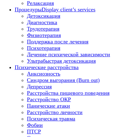
Релаксация
Процедуры
Display client’s services
Детоксикация
Диагностика
Трудотерапия
Физиотерапия
Поддержка после лечения
Психотерапия
Лечение психической зависимости
Ультрабыстрая детоксикация
Психические расстройства
Анксиозность
Синдром выгорания (Burn out)
Депрессия
Расстройства пищевого поведения
Расстройство ОКР
Панические атаки
Расстройство личности
Психическая травма
Фобии
ПТСР