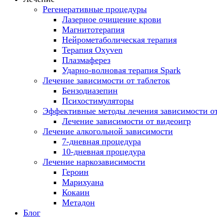
Регенеративные процедуры
Лазерное очищение крови
Магнитотерапия
Нейрометаболическая терапия
Терапия Oxyven
Плазмаферез
Ударно-волновая терапия Spark
Лечение зависимости от таблеток
Бензодиазепин
Психостимуляторы
Эффективные методы лечения зависимости от
Лечение зависимости от видеоигр
Лечение алкогольной зависимости
7-дневная процедура
10-дневная процедура
Лечение наркозависимости
Героин
Марихуана
Кокаин
Метадон
Блог