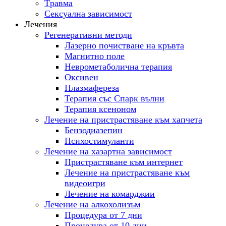
Tравма
Сексуална зависимост
Лечения
Регенеративни методи
Лазерно почистване на кръвта
Магнитно поле
Неврометаболична терапия
Оксивен
Плазмафереза
Терапия със Спарк вълни
Терапия ксеноном
Лечение на пристрастяване към хапчета
Бензодиазепин
Психостимуланти
Лечение на хазартна зависимост
Пристрастяване към интернет
Лечение на пристрастяване към
видеоигри
Лечение на комарджии
Лечение на алкохолизъм
Процедура от 7 дни
Процедура от 10 дни