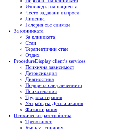
Персонал на клиниката
Изповедта на пациента
Често задавани въпроси
Лиценка
Галерия със снимки
За клиниката
За клиниката
Стаи
Терапевтични стаи
Отдих
Procedure
Display client’s services
Психична зависимост
Детоксикация
Диагностика
Подкрепа след лечението
Психотерапия
Трудова терапия
Ултрабърза Детоксикация
Физиотерапия
Психически разстройства
Тревожност
Бърнаут синдром