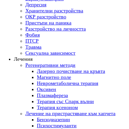
Депресия
Хранителни разстройства
ОКР разстройство
Пристъпи на паника
Разстройство на личността
Фобия
ПТСР
Tравма
Сексуална зависимост
Лечения
Регенеративни методи
Лазерно почистване на кръвта
Магнитно поле
Неврометаболична терапия
Оксивен
Плазмафереза
Терапия със Спарк вълни
Терапия ксеноном
Лечение на пристрастяване към хапчета
Бензодиазепин
Психостимуланти