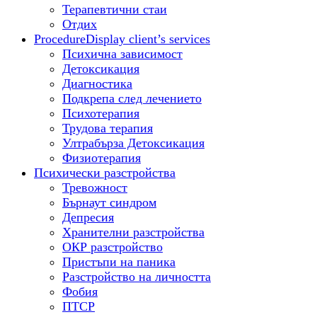
Терапевтични стаи
Отдих
Procedure
Display client’s services
Психична зависимост
Детоксикация
Диагностика
Подкрепа след лечението
Психотерапия
Трудова терапия
Ултрабърза Детоксикация
Физиотерапия
Психически разстройства
Тревожност
Бърнаут синдром
Депресия
Хранителни разстройства
ОКР разстройство
Пристъпи на паника
Разстройство на личността
Фобия
ПТСР