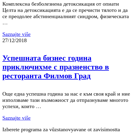
Комплексна безболезнена детоксикация от опиати
Целта на детоксикацията е да се пречисти тялото и да
се преодолее абстиненциалният синдром, физическата
…
Saznajte više
27/12/2018
Успешната бизнес година
приключихме с празненство в
ресторанта Филмов Град
Още една успешна година за нас е към своя край и ние
използваме тази възможност да отпразнуваме многото
успехи, които …
Saznajte više
Izberete programa za vŭzstanovyavane ot zavisimostta