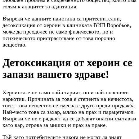
глобален проблем в съвременното общество, който има
голям к апацитет за адаптация.
Въпреки че данните наистина са притеснителни,
детоксикация от хероин в клиниката ВИП Воробьов,
може да преодолее не само физическото, но и
психическото пристрастяване от това порочно
вещество.
Детоксикация от хероин се
запази вашето здраве!
Хероинът е не само най-старият, но и най-опасният
наркотик. Причината за това е степента на нечистота,
тоест това вещество се смесва с друго преди продажба.
Най-често това са захар, мляко на прах и парацетамол.
Въпреки че не е рядкост да се добавят опасни съставки
като вар, отрова за мишки и прах за пране.
Тъй като потребителите никога не могат да знаят