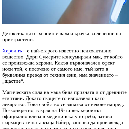
Детоксикаця от хероин е важна крачка за лечение на
пристрастени.
Хероинът
е най-старото известно психоактивно
вещество. Дори Сумерите консумирали мак, от който
се произвежда хероин. Какъв първоначален ефект
носи той, е посочено от самото име, тъй като в
буквалния превод от техния език, има значението –
„щастие“.
Магическата сила на мака била призната и от древните
египтяни. Докато гърците го използвали като
лекарство. Това свойство се запазва от векове напред.
По-конкретно, в края на 19-ти век хероинът
официално влиза в медицинска употреба, затова
фармацевтичната къща Байер, започва да произвежда
лекарство със същото име, което се предписва при