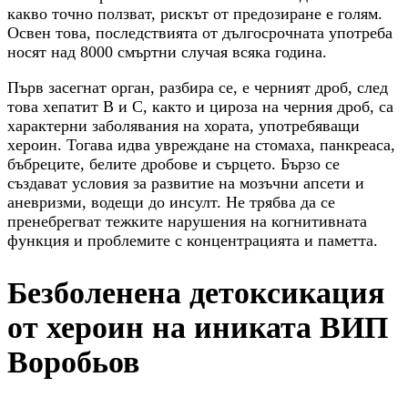
какво точно ползват, рискът от предозиране е голям.
Освен това, последствията от дългосрочната употреба
носят над 8000 смъртни случая всяка година.
Първ засегнат орган, разбира се, е черният дроб, след
това хепатит В и С, както и цироза на черния дроб, са
характерни заболявания на хората, употребяващи
хероин. Тогава идва увреждане на стомаха, панкреаса,
бъбреците, белите дробове и сърцето. Бързо се
създават условия за развитие на мозъчни апсети и
аневризми, водещи до инсулт. Не трябва да се
пренебрегват тежките нарушения на когнитивната
функция и проблемите с концентрацията и паметта.
Безболенена детоксикация
от хероин на иниката ВИП
Воробьов