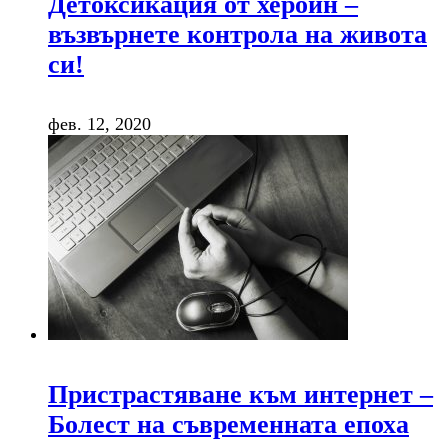
Детоксикация от хероин –
възвърнете контрола на живота
си!
фев. 12, 2020
Пристрастяване към интернет –
Болест на съвременната епоха