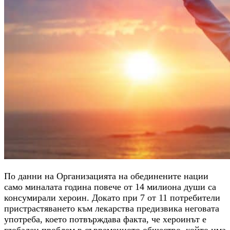
По данни на Организацията на обединените нации
само миналата година повече от 14 милиона души са
консумирали хероин. Докато при 7 от 11 потребители
пристрастяването към лекарства предизвика неговата
употреба, което потвърждава факта, че хероинът е