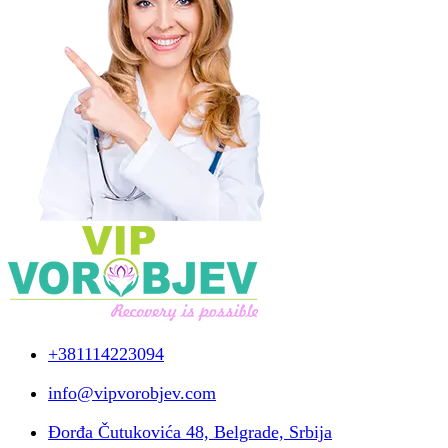
+381114223094
info@vipvorobjev.com
Đorđa Čutukovića 48, Belgrade, Srbija