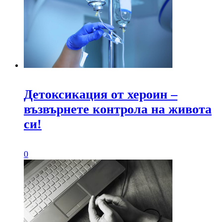
Детоксикация от хероин –
възвърнете контрола на живота
си!
0