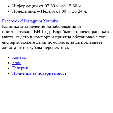
Информации от 07.30 ч. до 15.30 ч.
Понеделник – Неделя от 00 ч. до 24 ч.
Facebook-f
Instagram
Youtube
Клиниката за лечение на заболявания от
пристрастяване ВИП Д-р Воробьов е проектирана като
място, където в комфорт и приятна обстановка с топ
експерти можете да си помогнете, за да погледнете
живота от по-хубава перспектива.
Контакт
Блог
Галерия
Политика за поверителност
Трудова терапия
Всичко, което трябва да знаете за терапията за
психична зависимост
Диагностика: Важен етап от лечението
Подкрепа след лечението