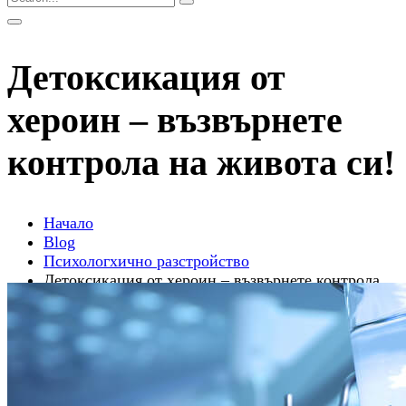
Детоксикация от
хероин – възвърнете
контрола на живота си!
Начало
Blog
Психологхично разстройство
Детоксикация от хероин – възвърнете контрола
на живота си!