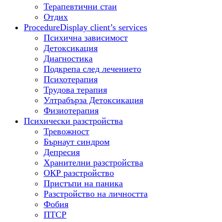
Терапевтични стаи
Отдих
Procedure
Display client’s services
Психична зависимост
Детоксикация
Диагностика
Подкрепа след лечението
Психотерапия
Трудова терапия
Ултрабърза Детоксикация
Физиотерапия
Психически разстройства
Тревожност
Бърнаут синдром
Депресия
Хранителни разстройства
ОКР разстройство
Пристъпи на паника
Разстройство на личността
Фобия
ПТСР