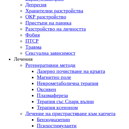
Депресия
Хранителни разстройства
ОКР разстройство
Пристъпи на паника
Разстройство на личността
Фобия
ПТСР
Tравма
Сексуална зависимост
Лечения
Регенеративни методи
Лазерно почистване на кръвта
Магнитно поле
Неврометаболична терапия
Оксивен
Плазмафереза
Терапия със Спарк вълни
Терапия ксеноном
Лечение на пристрастяване към хапчета
Бензодиазепин
Психостимуланти