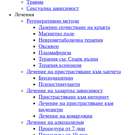
Tравма
Сексуална зависимост
Лечения
Регенеративни методи
Лазерно почистване на кръвта
Магнитно поле
Неврометаболична терапия
Оксивен
Плазмафереза
Терапия със Спарк вълни
Терапия ксеноном
Лечение на пристрастяване към хапчета
Бензодиазепин
Психостимуланти
Лечение на хазартна зависимост
Пристрастяване към интернет
Лечение на пристрастяване към
видеоигри
Лечение на комарджии
Лечение на алкохолизъм
Процедура от 7 дни
Процедура от 10 дни