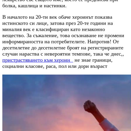
болка, кашлица и настинки.
В началото на 20-ти век обаче хероинът показва
истинското си лице, затова през 20-те години на
миналия век е класифициран като незаконно
вещество. За съжаление, това осъзнаване не промени
информираността на потребителите. Напротив! От
десетилетие до десетилетие броят на регистрираните
случаи нараства с невероятни темпове, така че днес,,
пристрастяването към хероин
не знае граници,
социални класове, раса, пол или дори възраст