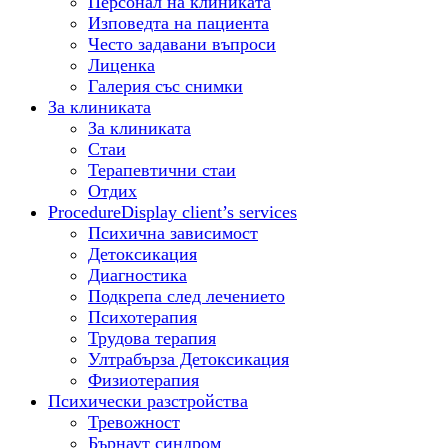
Персонал на клиниката
Изповедта на пациента
Често задавани въпроси
Лиценка
Галерия със снимки
За клиниката
За клиниката
Стаи
Терапевтични стаи
Отдих
Procedure
Display client’s services
Психична зависимост
Детоксикация
Диагностика
Подкрепа след лечението
Психотерапия
Трудова терапия
Ултрабърза Детоксикация
Физиотерапия
Психически разстройства
Тревожност
Бърнаут синдром