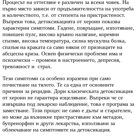
Процесът на оттегляне е различен за всеки човек. На
първо място зависи от продължителността на употреба
и количеството, т.е. от степента на пристрастеност.
Въпреки това, детоксикацията от хероин показва
характерни симптоми. Гадене, повръщане, изпотяване,
повишен пулс, високо кръвно налягане, коремни
спазми, висока температура, силна мускулна болка,
спазъм на краката са само някои от признаците на
абсцесна криза. Освен физически проблеми има и
психически – промени в настроението, депресия,
тревожност и страх.
Тези симптоми са особено изразени при само
почистване на тялото. Те са една от основните
причини за рецидив. Дори класическата детоксикация
от хероин не гарантира изцеляване. Въпреки че се
извършва под лекарско наблюдение, това е програма за
заместване. Този процес не само е дълъг и старателен,
но може да възникне пристрастяване към метадон,
бупренорфин и други лекарства, използвани за
облекчаване на симптомите на детоксикация.