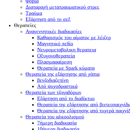
Φοβία
Διαταραχή μετατραυματικού στρες
Τραύμα
Εξάρτηση από το σεξ
Θεραπείες
Αναγεννητικές διαδικασίες
Καθαρισμός του αίματος με λέιζερ
Μαγνητικό πεδίο
Νευρομεταβολικη θεραπεια
Οξυγονοθεραπεία
Πλασμαφαίρεση
Θεραπεία με Spark κύματα
Θεραπεία της εξάρτησης από χάπια
βενζοδιαζεπίνη
Από ψυχοδραστικά
Θεραπεία των τζογαδόρων
Εξάρτηση από το διαδίκτυο
Θεραπεία της εξάρτησης από βιντεοπαιχνίδι
Θεραπεία της εξάρτησης από τυχερά παιχνί
Θεραπεία του αλκοολισμού
7ήμερη διαδικασία
10ήμερη διαδικασία