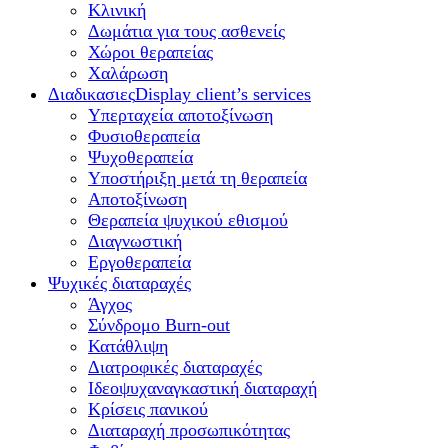
Κλινική
Δωμάτια για τους ασθενείς
Χώροι θεραπείας
Χαλάρωση
Διαδικασιες
Display client’s services
Υπερταχεία αποτοξίνωση
Φυσιοθεραπεία
Ψυχοθεραπεία
Υποστήριξη μετά τη θεραπεία
Αποτοξίνωση
Θεραπεία ψυχικού εθισμού
Διαγνωστική
Εργοθεραπεία
Ψυχικές διαταραχές
Άγχος
Σύνδρομο Burn-out
Κατάθλιψη
Διατροφικές διαταραχές
Ιδεοψυχαναγκαστική διαταραχή
Κρίσεις πανικού
Διαταραχή προσωπικότητας