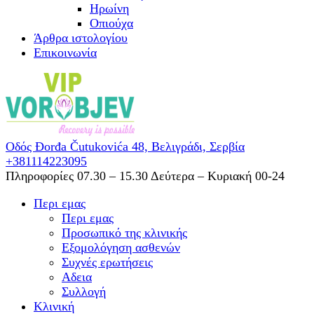
Ηρωίνη
Oπιούχα
Άρθρα ιστολογίου
Επικοινωνία
Οδός Đorđa Čutukovića 48,
Βελιγράδι, Σερβία
+381114223095
Πληροφορίες 07.30 – 15.30
Δεύτερα – Κυριακή 00-24
Περι εμας
Περι εμας
Προσωπικό της κλινικής
Εξομολόγηση ασθενών
Συχνές ερωτήσεις
Αδεια
Συλλογή
Κλινική