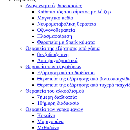
Αναγεννητικές διαδικασίες
Καθαρισμός του αίματος με λέιζερ
Μαγνητικό πεδίο
Νευρομεταβολικη θεραπεια
Οξυγονοθεραπεία
Πλασμαφαίρεση
Θεραπεία με Spark κύματα
Θεραπεία της εξάρτησης από χάπια
βενζοδιαζεπίνη
Από ψυχοδραστικά
Θεραπεία των τζογαδόρων
Εξάρτηση από το διαδίκτυο
Θεραπεία της εξάρτησης από βιντεοπαιχνίδι
Θεραπεία της εξάρτησης από τυχερά παιχνί
Θεραπεία του αλκοολισμού
7ήμερη διαδικασία
10ήμερη διαδικασία
Θεραπεία των ναρκομανών
Kοκαΐνη
Mαριχουάνα
Μεθαδόνη