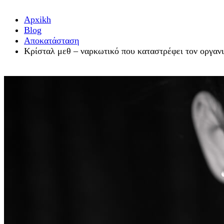
Αpxikh
Blog
Αποκατάσταση
Κρίσταλ μεθ – ναρκωτικό που καταστρέφει τον οργανι