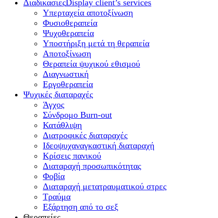
Διαδικασιες
Display client’s services
Υπερταχεία αποτοξίνωση
Φυσιοθεραπεία
Ψυχοθεραπεία
Υποστήριξη μετά τη θεραπεία
Αποτοξίνωση
Θεραπεία ψυχικού εθισμού
Διαγνωστική
Εργοθεραπεία
Ψυχικές διαταραχές
Άγχος
Σύνδρομο Burn-out
Κατάθλιψη
Διατροφικές διαταραχές
Ιδεοψυχαναγκαστική διαταραχή
Κρίσεις πανικού
Διαταραχή προσωπικότητας
Φοβία
Διαταραχή μετατραυματικού στρες
Τραύμα
Εξάρτηση από το σεξ
Θεραπείες