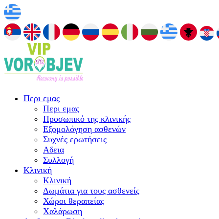
Περι εμας
Περι εμας
Προσωπικό της κλινικής
Εξομολόγηση ασθενών
Συχνές ερωτήσεις
Αδεια
Συλλογή
Κλινική
Κλινική
Δωμάτια για τους ασθενείς
Χώροι θεραπείας
Χαλάρωση