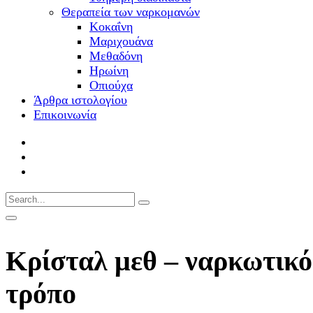
Θεραπεία των ναρκομανών
Kοκαΐνη
Mαριχουάνα
Μεθαδόνη
Ηρωίνη
Oπιούχα
Άρθρα ιστολογίου
Επικοινωνία
Κρίσταλ μεθ – ναρκωτικό
τρόπο