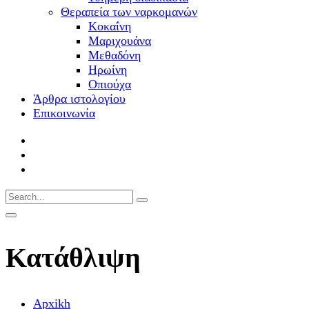
Θεραπεία των ναρκομανών
Kοκαΐνη
Mαριχουάνα
Μεθαδόνη
Ηρωίνη
Oπιούχα
Άρθρα ιστολογίου
Επικοινωνία
Κατάθλιψη
Αpxikh