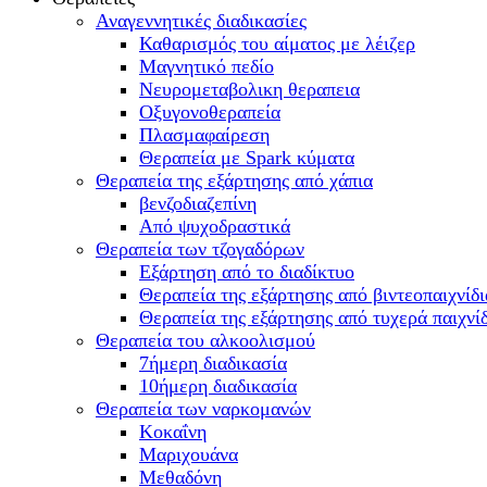
Αναγεννητικές διαδικασίες
Καθαρισμός του αίματος με λέιζερ
Μαγνητικό πεδίο
Νευρομεταβολικη θεραπεια
Οξυγονοθεραπεία
Πλασμαφαίρεση
Θεραπεία με Spark κύματα
Θεραπεία της εξάρτησης από χάπια
βενζοδιαζεπίνη
Από ψυχοδραστικά
Θεραπεία των τζογαδόρων
Εξάρτηση από το διαδίκτυο
Θεραπεία της εξάρτησης από βιντεοπαιχνίδι
Θεραπεία της εξάρτησης από τυχερά παιχνί
Θεραπεία του αλκοολισμού
7ήμερη διαδικασία
10ήμερη διαδικασία
Θεραπεία των ναρκομανών
Kοκαΐνη
Mαριχουάνα
Μεθαδόνη