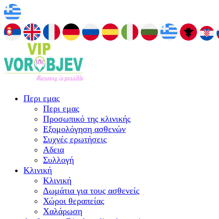
Περι εμας
Περι εμας
Προσωπικό της κλινικής
Εξομολόγηση ασθενών
Συχνές ερωτήσεις
Αδεια
Συλλογή
Κλινική
Κλινική
Δωμάτια για τους ασθενείς
Χώροι θεραπείας
Χαλάρωση