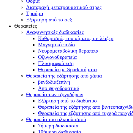
Φοβία
Διαταραχή μετατραυματικού στρες
Τραύμα
Εξάρτηση από το σεξ
Θεραπείες
Αναγεννητικές διαδικασίες
Καθαρισμός του αίματος με λέιζερ
Μαγνητικό πεδίο
Νευρομεταβολικη θεραπεια
Οξυγονοθεραπεία
Πλασμαφαίρεση
Θεραπεία με Spark κύματα
Θεραπεία της εξάρτησης από χάπια
βενζοδιαζεπίνη
Από ψυχοδραστικά
Θεραπεία των τζογαδόρων
Εξάρτηση από το διαδίκτυο
Θεραπεία της εξάρτησης από βιντεοπαιχνίδι
Θεραπεία της εξάρτησης από τυχερά παιχνί
Θεραπεία του αλκοολισμού
7ήμερη διαδικασία
10ήμερη διαδικασία