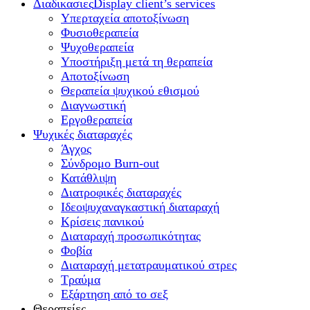
Διαδικασιες
Display client’s services
Υπερταχεία αποτοξίνωση
Φυσιοθεραπεία
Ψυχοθεραπεία
Υποστήριξη μετά τη θεραπεία
Αποτοξίνωση
Θεραπεία ψυχικού εθισμού
Διαγνωστική
Εργοθεραπεία
Ψυχικές διαταραχές
Άγχος
Σύνδρομο Burn-out
Κατάθλιψη
Διατροφικές διαταραχές
Ιδεοψυχαναγκαστική διαταραχή
Κρίσεις πανικού
Διαταραχή προσωπικότητας
Φοβία
Διαταραχή μετατραυματικού στρες
Τραύμα
Εξάρτηση από το σεξ
Θεραπείες