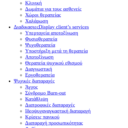
Κλινική
Δωμάτια για τους ασθενείς
Χώροι θεραπείας
Χαλάρωση
Διαδικασιες
Display client’s services
Υπερταχεία αποτοξίνωση
Φυσιοθεραπεία
Ψυχοθεραπεία
Υποστήριξη μετά τη θεραπεία
Αποτοξίνωση
Θεραπεία ψυχικού εθισμού
Διαγνωστική
Εργοθεραπεία
Ψυχικές διαταραχές
Άγχος
Σύνδρομο Burn-out
Κατάθλιψη
Διατροφικές διαταραχές
Ιδεοψυχαναγκαστική διαταραχή
Κρίσεις πανικού
Διαταραχή προσωπικότητας