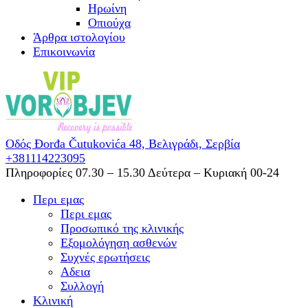
Ηρωίνη
Oπιούχα
Άρθρα ιστολογίου
Επικοινωνία
Οδός Đorđa Čutukovića 48,
Βελιγράδι, Σερβία
+381114223095
Πληροφορίες 07.30 – 15.30
Δεύτερα – Κυριακή 00-24
Περι εμας
Περι εμας
Προσωπικό της κλινικής
Εξομολόγηση ασθενών
Συχνές ερωτήσεις
Αδεια
Συλλογή
Κλινική