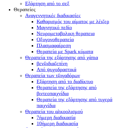
Εξάρτηση από το σεξ
Θεραπείες
Αναγεννητικές διαδικασίες
Καθαρισμός του αίματος με λέιζερ
Μαγνητικό πεδίο
Νευρομεταβολικη θεραπεια
Οξυγονοθεραπεία
Πλασμαφαίρεση
Θεραπεία με Spark κύματα
Θεραπεία της εξάρτησης από χάπια
βενζοδιαζεπίνη
Από ψυχοδραστικά
Θεραπεία των τζογαδόρων
Εξάρτηση από το διαδίκτυο
Θεραπεία της εξάρτησης από
βιντεοπαιχνίδια
Θεραπεία της εξάρτησης από τυχερά
παιχνίδια
Θεραπεία του αλκοολισμού
7ήμερη διαδικασία
10ήμερη διαδικασία