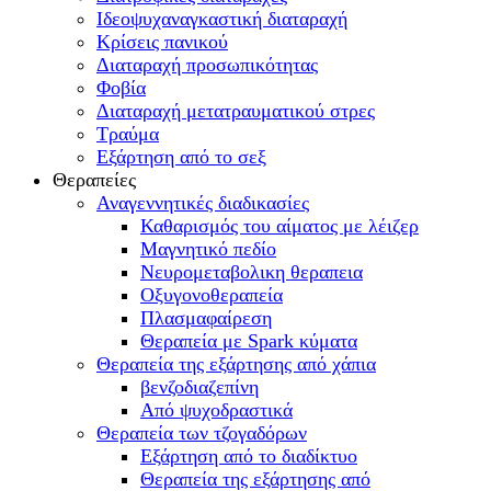
Ιδεοψυχαναγκαστική διαταραχή
Κρίσεις πανικού
Διαταραχή προσωπικότητας
Φοβία
Διαταραχή μετατραυματικού στρες
Τραύμα
Εξάρτηση από το σεξ
Θεραπείες
Αναγεννητικές διαδικασίες
Καθαρισμός του αίματος με λέιζερ
Μαγνητικό πεδίο
Νευρομεταβολικη θεραπεια
Οξυγονοθεραπεία
Πλασμαφαίρεση
Θεραπεία με Spark κύματα
Θεραπεία της εξάρτησης από χάπια
βενζοδιαζεπίνη
Από ψυχοδραστικά
Θεραπεία των τζογαδόρων
Εξάρτηση από το διαδίκτυο
Θεραπεία της εξάρτησης από