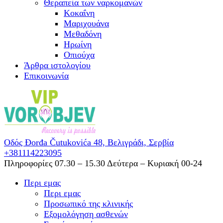
Θεραπεία των ναρκομανών
Kοκαΐνη
Mαριχουάνα
Μεθαδόνη
Ηρωίνη
Oπιούχα
Άρθρα ιστολογίου
Επικοινωνία
Οδός Đorđa Čutukovića 48,
Βελιγράδι, Σερβία
+381114223095
Πληροφορίες 07.30 – 15.30
Δεύτερα – Κυριακή 00-24
Περι εμας
Περι εμας
Προσωπικό της κλινικής
Εξομολόγηση ασθενών