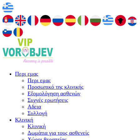
Περι εμας
Περι εμας
Προσωπικό της κλινικής
Εξομολόγηση ασθενών
Συχνές ερωτήσεις
Αδεια
Συλλογή
Κλινική
Κλινική
Δωμάτια για τους ασθενείς
Χώροι θεραπείας