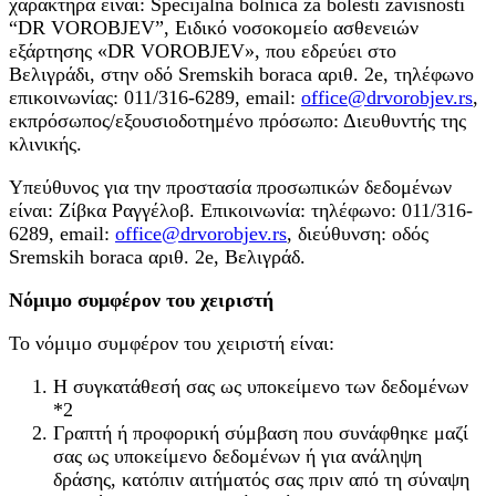
χαρακτήρα είναι: Specijalna bolnica za bolesti zavisnosti
“DR VOROBJEV”, Ειδικό νοσοκομείο ασθενειών
εξάρτησης «DR VOROBJEV», που εδρεύει στο
Βελιγράδι, στην οδό Sremskih boraca αριθ. 2e, τηλέφωνο
επικοινωνίας: 011/316-6289, email:
office@drvorobjev.rs
,
εκπρόσωπος/εξουσιοδοτημένο πρόσωπο: Διευθυντής της
κλινικής.
Υπεύθυνος για την προστασία προσωπικών δεδομένων
είναι: Ζίβκα Ραγγέλοβ. Επικοινωνία: τηλέφωνο: 011/316-
6289, email:
office@drvorobjev.rs
, διεύθυνση: οδός
Sremskih boraca αριθ. 2e, Βελιγράδ.
Νόμιμο συμφέρον του χειριστή
Το νόμιμο συμφέρον του χειριστή είναι:
Η συγκατάθεσή σας ως υποκείμενο των δεδομένων
*2
Γραπτή ή προφορική σύμβαση που συνάφθηκε μαζί
σας ως υποκείμενο δεδομένων ή για ανάληψη
δράσης, κατόπιν αιτήματός σας πριν από τη σύναψη