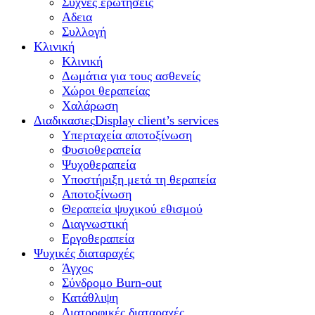
Συχνές ερωτήσεις
Αδεια
Συλλογή
Κλινική
Κλινική
Δωμάτια για τους ασθενείς
Χώροι θεραπείας
Χαλάρωση
Διαδικασιες
Display client’s services
Υπερταχεία αποτοξίνωση
Φυσιοθεραπεία
Ψυχοθεραπεία
Υποστήριξη μετά τη θεραπεία
Αποτοξίνωση
Θεραπεία ψυχικού εθισμού
Διαγνωστική
Εργοθεραπεία
Ψυχικές διαταραχές
Άγχος
Σύνδρομο Burn-out
Κατάθλιψη
Διατροφικές διαταραχές