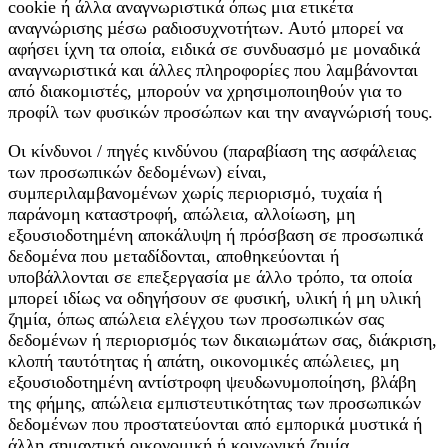
cookie ή άλλα αναγνωριστικά όπως μια ετικέτα
αναγνώρισης µέσω ραδιοσυχνοτήτων. Αυτό μπορεί να
αφήσει ίχνη τα οποία, ειδικά σε συνδυασμό με μοναδικά
αναγνωριστικά και άλλες πληροφορίες που λαμβάνονται
από διακομιστές, μπορούν να χρησιμοποιηθούν για το
προφίλ των φυσικών προσώπων και την αναγνώρισή τους.
Οι κίνδυνοι / πηγές κινδύνου (παραβίαση της ασφάλειας
των προσωπικών δεδομένων) είναι,
συμπεριλαμβανομένων χωρίς περιορισμό, τυχαία ή
παράνομη καταστροφή, απώλεια, αλλοίωση, μη
εξουσιοδοτημένη αποκάλυψη ή πρόσβαση σε προσωπικά
δεδομένα που μεταδίδονται, αποθηκεύονται ή
υποβάλλονται σε επεξεργασία με άλλο τρόπο, τα οποία
μπορεί ιδίως να οδηγήσουν σε φυσική, υλική ή μη υλική
ζημία, όπως απώλεια ελέγχου των προσωπικών σας
δεδομένων ή περιορισμός των δικαιωμάτων σας, διάκριση,
κλοπή ταυτότητας ή απάτη, οικονομικές απώλειες, μη
εξουσιοδοτημένη αντίστροφη ψευδωνυμοποίηση, βλάβη
της φήμης, απώλεια εμπιστευτικότητας των προσωπικών
δεδομένων που προστατεύονται από εμπορικά μυστικά ή
άλλη σημαντική οικονομική ή κοινωνική ζημία.