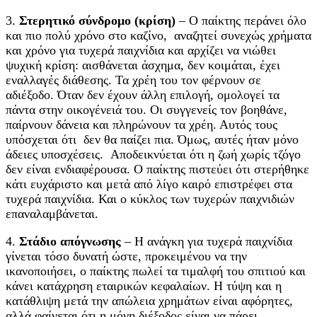
3.
Στερητικό σύνδρομο (κρίση)
– Ο παίκτης περάνει όλο
και πιο πολύ χρόνο στο καζίνο, αναζητεί συνεχώς χρήματα
και χρόνο για τυχερά παιχνίδια και αρχίζει να νιώθει
ψυχική κρίση: αισθάνεται άσχημα, δεν κοιμάται, έχει
εναλλαγές διάθεσης. Τα χρέη του τον φέρνουν σε
αδιέξοδο. Όταν δεν έχουν άλλη επιλογή, ομολογεί τα
πάντα στην οικογένειά του. Οι συγγενείς τον βοηθάνε,
παίρνουν δάνεια και πληρώνουν τα χρέη. Αυτός τους
υπόσχεται ότι δεν θα παίζει πια. Όμως, αυτές ήταν μόνο
άδειες υποσχέσεις. Αποδεικνύεται ότι η ζωή χωρίς τζόγο
δεν είναι ενδιαφέρουσα. Ο παίκτης πιστεύει ότι στερήθηκε
κάτι ευχάριστο και μετά από λίγο καιρό επιστρέφει στα
τυχερά παιχνίδια. Και ο κύκλος των τυχερών παιχνιδιών
επαναλαμβάνεται.
4.
Στάδιο απόγνωσης
– Η ανάγκη για τυχερά παιχνίδια
γίνεται τόσο δυνατή ώστε, προκειμένου να την
ικανοποιήσει, ο παίκτης πωλεί τα τιμαλφή του σπιτιού και
κάνει κατάχρηση εταιρικών κεφαλαίων. Η τύψη και η
κατάθλιψη μετά την απώλεια χρημάτων είναι αφόρητες,
αλλά φαίνεται ότι η μόνη διέξοδος είναι να πάρει