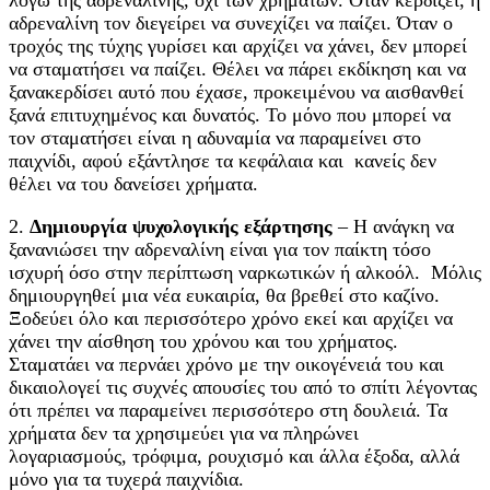
λόγω της αδρεναλίνης, όχι των χρημάτων. Όταν κερδίζει, η
αδρεναλίνη τον διεγείρει να συνεχίζει να παίζει. Όταν ο
τροχός της τύχης γυρίσει και αρχίζει να χάνει, δεν μπορεί
να σταματήσει να παίζει. Θέλει να πάρει εκδίκηση και να
ξανακερδίσει αυτό που έχασε, προκειμένου να αισθανθεί
ξανά επιτυχημένος και δυνατός. Το μόνο που μπορεί να
τον σταματήσει είναι η αδυναμία να παραμείνει στο
παιχνίδι, αφού εξάντλησε τα κεφάλαια και κανείς δεν
θέλει να του δανείσει χρήματα.
2.
Δημιουργία ψυχολογικής εξάρτησης
– Η ανάγκη να
ξανανιώσει την αδρεναλίνη είναι για τον παίκτη τόσο
ισχυρή όσο στην περίπτωση ναρκωτικών ή αλκοόλ. Μόλις
δημιουργηθεί μια νέα ευκαιρία, θα βρεθεί στο καζίνο.
Ξοδεύει όλο και περισσότερο χρόνο εκεί και αρχίζει να
χάνει την αίσθηση του χρόνου και του χρήματος.
Σταματάει να περνάει χρόνο με την οικογένειά του και
δικαιολογεί τις συχνές απουσίες του από το σπίτι λέγοντας
ότι πρέπει να παραμείνει περισσότερο στη δουλειά. Τα
χρήματα δεν τα χρησιμεύει για να πληρώνει
λογαριασμούς, τρόφιμα, ρουχισμό και άλλα έξοδα, αλλά
μόνο για τα τυχερά παιχνίδια.