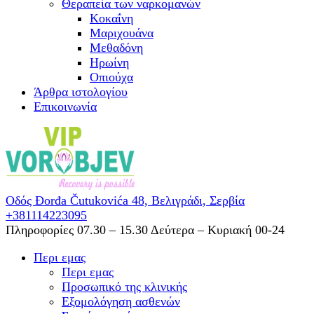
Θεραπεία των ναρκομανών
Kοκαΐνη
Mαριχουάνα
Μεθαδόνη
Ηρωίνη
Oπιούχα
Άρθρα ιστολογίου
Επικοινωνία
Οδός Đorđa Čutukovića 48,
Βελιγράδι, Σερβία
+381114223095
Πληροφορίες 07.30 – 15.30
Δεύτερα – Κυριακή 00-24
Περι εμας
Περι εμας
Προσωπικό της κλινικής
Εξομολόγηση ασθενών