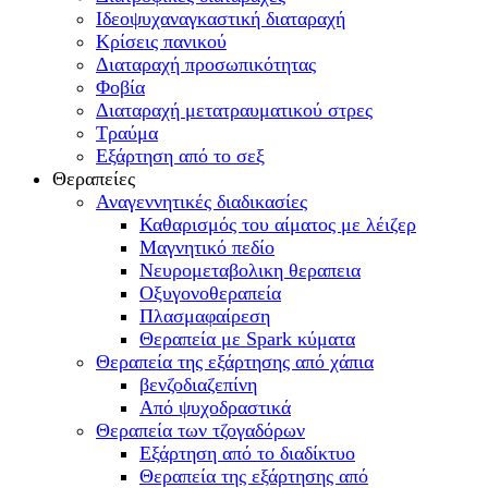
Ιδεοψυχαναγκαστική διαταραχή
Κρίσεις πανικού
Διαταραχή προσωπικότητας
Φοβία
Διαταραχή μετατραυματικού στρες
Τραύμα
Εξάρτηση από το σεξ
Θεραπείες
Αναγεννητικές διαδικασίες
Καθαρισμός του αίματος με λέιζερ
Μαγνητικό πεδίο
Νευρομεταβολικη θεραπεια
Οξυγονοθεραπεία
Πλασμαφαίρεση
Θεραπεία με Spark κύματα
Θεραπεία της εξάρτησης από χάπια
βενζοδιαζεπίνη
Από ψυχοδραστικά
Θεραπεία των τζογαδόρων
Εξάρτηση από το διαδίκτυο
Θεραπεία της εξάρτησης από