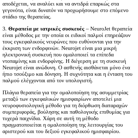
αποδέχεται, να αναλύει και να αντιδρά επαρκώς στα
γεγονότα, είναι δυνατόν να προχωρήσουμε στο επόμενο
στάδιο της θεραπείας.
3.
Θεραπεία με ιατρικές συσκευές
– NeuroJet θεραπεία
είναι μέθοδος με την οποία οι ειδικοί παλμοί επηρεάζουν
τους εγκεφαλικούς νευρώνες που ευθύνονται για την
έκκριση των ενδορφινών. Neurojet είναι μια μικρή
ηλεκτρονική συσκευή που ομαλοποιεί τα επίπεδα
ντοπαμίνης και ενδορφίνης. Η διέγερση με τη συσκευή
Neurojet είναι ανώδυνη. Ο ασθενής αισθάνεται μόνο ένα
ήπιο τσούξιμο και δόνηση. Η συχνότητα και η ένταση του
παλμού ελέγχονται από τον υπολογιστή.
Πλάγια θεραπεία για την ομαλοποίηση της ασυμμετρίας
μεταξύ των εγκεφαλικών ημισφαιρίωνν αποτελεί μια
νευροφυσιολογική μέθοδο για τη διόρθωση διαταραχών
συμπεριφοράς, βούλησης και παθολογικής επιθυμίας για
τυχερά παιχνίδια. Χάρη σε αυτή τη μέθοδο
πραγματοποιείται η ομαλοποίηση της λειτουργίας του
αριστερού και του δεξιού εγκεφαλικού ημισφαιρίου.