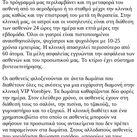
Το πρόγραμμά μας περιλαμβάνει και τη μεταφορά του
ασθενή από το αεροδρόμιο ή το σταθμό μέχρι την κλινική
μας καθώς και την επιστροφή του μετά τη θεραπεία. Στην
κλινική μας, οι ιατροί και οι νοσηλευτές είναι στη διάθεση
των ασθενών 24 ώρες την ημέρα και επτά μέρες την
εβδομάδα. Όλοι οι γιατροί είναι πιστοποιημένοι
αναισθησιολόγοι, ψυχίατροι και ψυχολόγοι με 10-25
χρόνια εμπειρίας. Η κλινική απασχολεί περισσότερο από
60 άτομα. Τα μέλη ασφαλείας εγγυώνται την ασφάλεια των
ασθενών και του προσωπικού μας. Το κτίριο έχει σύστημα
βιντεοεπιτήρησης.
Οι ασθενείς φιλοξενούνται σε άνετα δωμάτια που
διαθέτουν όλες τις ανέσεις για μια ευχάριστη διαμονή στην
κλινική VIP Vorobjev. Τα δωμάτια καθαρίζονται δύο φορές
την ημέρα. Στον ελεύθερο χρόνο, οι ασθενείς έχουν στη
διάθεσή τους το σαλόνι, την πισίνα, το τζακούζι, το
γυμναστήριο και το εξοχικό. Η κλινική διαθέτει και ένα
χρηματοκιβώτιο στο οποίο οι ασθενείς μπορούν να
αφήσουν τα προσωπικά τους αντικείμενα που δεν πρέπει
να παραμείνουν στα δωμάτια. Στους αλλοδαπούς ασθενείς
που χρειάζονται θεώρηση εισόδου, μπορούμε να τους