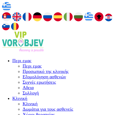
Περι εμας
Περι εμας
Προσωπικό της κλινικής
Εξομολόγηση ασθενών
Συχνές ερωτήσεις
Αδεια
Συλλογή
Κλινική
Κλινική
Δωμάτια για τους ασθενείς
Χώροι θεραπείας