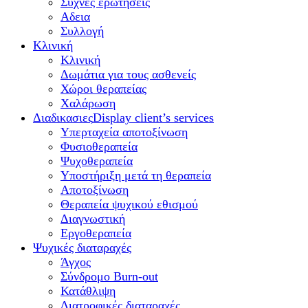
Συχνές ερωτήσεις
Αδεια
Συλλογή
Κλινική
Κλινική
Δωμάτια για τους ασθενείς
Χώροι θεραπείας
Χαλάρωση
Διαδικασιες
Display client’s services
Υπερταχεία αποτοξίνωση
Φυσιοθεραπεία
Ψυχοθεραπεία
Υποστήριξη μετά τη θεραπεία
Αποτοξίνωση
Θεραπεία ψυχικού εθισμού
Διαγνωστική
Εργοθεραπεία
Ψυχικές διαταραχές
Άγχος
Σύνδρομο Burn-out
Κατάθλιψη
Διατροφικές διαταραχές