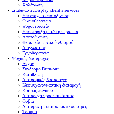
Χαλάρωση
Διαδικασιες
Display client’s services
Υπερταχεία αποτοξίνωση
Φυσιοθεραπεία
Ψυχοθεραπεία
Υποστήριξη μετά τη θεραπεία
Αποτοξίνωση
Θεραπεία ψυχικού εθισμού
Διαγνωστική
Εργοθεραπεία
Ψυχικές διαταραχές
Άγχος
Σύνδρομο Burn-out
Κατάθλιψη
Διατροφικές διαταραχές
Ιδεοψυχαναγκαστική διαταραχή
Κρίσεις πανικού
Διαταραχή προσωπικότητας
Φοβία
Διαταραχή μετατραυματικού στρες
Τραύμα