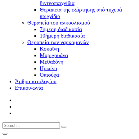
βιντεοπαιχνίδια
Θεραπεία της εξάρτησης από τυχερά
παιχνίδια
Θεραπεία του αλκοολισμού
7ήμερη διαδικασία
10ήμερη διαδικασία
Θεραπεία των ναρκομανών
Kοκαΐνη
Mαριχουάνα
Μεθαδόνη
Ηρωίνη
Oπιούχα
Άρθρα ιστολογίου
Επικοινωνία