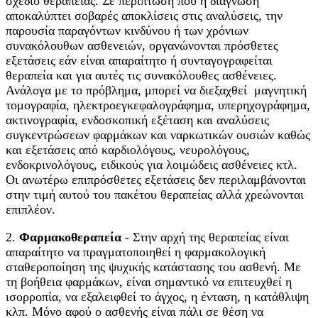
σχέδιο θεραπείας. Σε περίπτωση που η διάγνωση
αποκαλύπτει σοβαρές αποκλίσεις στις αναλύσεις, την
παρουσία παραγόντων κινδύνου ή των χρόνιων
συνακόλουθων ασθενειών, οργανώνονται πρόσθετες
εξετάσεις εάν είναι απαραίτητο ή συνταγογραφείται
θεραπεία και για αυτές τις συνακόλουθες ασθένειες.
Ανάλογα με το πρόβλημα, μπορεί να διεξαχθεί μαγνητική
τομογραφία, ηλεκτροεγκεφαλογράφημα, υπερηχογράφημα,
ακτινογραφία, ενδοσκοπική εξέταση και αναλύσεις
συγκεντρώσεων φαρμάκων και ναρκωτικών ουσιών καθώς
και εξετάσεις από καρδιολόγους, νευρολόγους,
ενδοκρινολόγους, ειδικούς για λοιμώδεις ασθένειες κτλ.
Οι ανωτέρω επιπρόσθετες εξετάσεις δεν περιλαμβάνονται
στην τιμή αυτού του πακέτου θεραπείας αλλά χρεώνονται
επιπλέον.
2.
Φαρμακοθεραπεία
- Στην αρχή της θεραπείας είναι
απαραίτητο να πραγματοποιηθεί η φαρμακολογική
σταθεροποίηση της ψυχικής κατάστασης του ασθενή. Με
τη βοήθεια φαρμάκων, είναι σημαντικό να επιτευχθεί η
ισορροπία, να εξαλειφθεί το άγχος, η ένταση, η κατάθλιψη
κλπ. Μόνο αφού ο ασθενής είναι πάλι σε θέση να