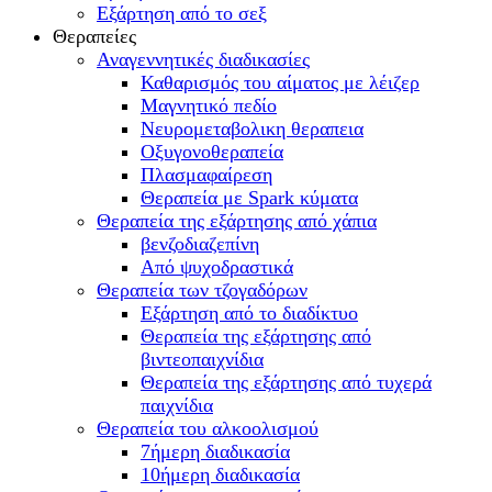
Εξάρτηση από το σεξ
Θεραπείες
Αναγεννητικές διαδικασίες
Καθαρισμός του αίματος με λέιζερ
Μαγνητικό πεδίο
Νευρομεταβολικη θεραπεια
Οξυγονοθεραπεία
Πλασμαφαίρεση
Θεραπεία με Spark κύματα
Θεραπεία της εξάρτησης από χάπια
βενζοδιαζεπίνη
Από ψυχοδραστικά
Θεραπεία των τζογαδόρων
Εξάρτηση από το διαδίκτυο
Θεραπεία της εξάρτησης από
βιντεοπαιχνίδια
Θεραπεία της εξάρτησης από τυχερά
παιχνίδια
Θεραπεία του αλκοολισμού
7ήμερη διαδικασία
10ήμερη διαδικασία