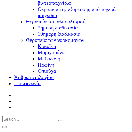
βιντεοπαιχνίδια
Θεραπεία της εξάρτησης από τυχερά
παιχνίδια
Θεραπεία του αλκοολισμού
7ήμερη διαδικασία
10ήμερη διαδικασία
Θεραπεία των ναρκομανών
Kοκαΐνη
Mαριχουάνα
Μεθαδόνη
Ηρωίνη
Oπιούχα
Άρθρα ιστολογίου
Επικοινωνία