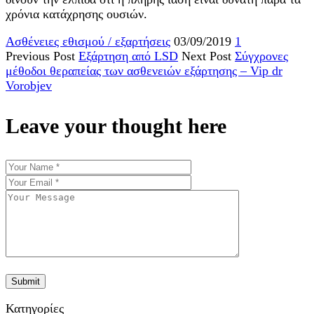
χρόνια κατάχρησης ουσιών.
Ασθένειες εθισμού / εξαρτήσεις
03/09/2019
1
Previous Post
Εξάρτηση από LSD
Next Post
Σύγχρονες
μέθοδοι θεραπείας των ασθενειών εξάρτησης – Vip dr
Vorobjev
Leave your thought here
Κατηγορίες