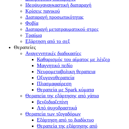
Ιδεοψυχαναγκαστική διαταραχή
Κρίσεις πανικού
Διαταραχή προσωπικότητας
Φοβία
Διαταραχή μετατραυματικού στρες
Τραύμα
Εξάρτηση από το σεξ
Θεραπείες
Αναγεννητικές διαδικασίες
Καθαρισμός του αίματος με λέιζερ
Μαγνητικό πεδίο
Νευρομεταβολικη θεραπεια
Οξυγονοθεραπεία
Πλασμαφαίρεση
Θεραπεία με Spark κύματα
Θεραπεία της εξάρτησης από χάπια
βενζοδιαζεπίνη
Από ψυχοδραστικά
Θεραπεία των τζογαδόρων
Εξάρτηση από το διαδίκτυο
Θεραπεία της εξάρτησης από