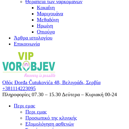
Θεραπεία των ναρκομανών
Kοκαΐνη
Mαριχουάνα
Μεθαδόνη
Ηρωίνη
Oπιούχα
Άρθρα ιστολογίου
Επικοινωνία
Οδός Đorđa Čutukovića 48,
Βελιγράδι, Σερβία
+381114223095
Πληροφορίες 07.30 – 15.30
Δεύτερα – Κυριακή 00-24
Περι εμας
Περι εμας
Προσωπικό της κλινικής
Εξομολόγηση ασθενών