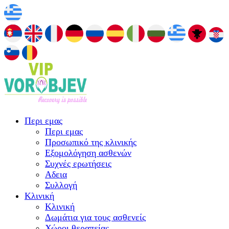
Περι εμας
Περι εμας
Προσωπικό της κλινικής
Εξομολόγηση ασθενών
Συχνές ερωτήσεις
Αδεια
Συλλογή
Κλινική
Κλινική
Δωμάτια για τους ασθενείς
Χώροι θεραπείας