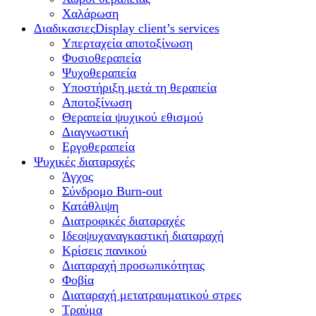
Χαλάρωση
Διαδικασιες
Display client’s services
Υπερταχεία αποτοξίνωση
Φυσιοθεραπεία
Ψυχοθεραπεία
Υποστήριξη μετά τη θεραπεία
Αποτοξίνωση
Θεραπεία ψυχικού εθισμού
Διαγνωστική
Εργοθεραπεία
Ψυχικές διαταραχές
Άγχος
Σύνδρομο Burn-out
Κατάθλιψη
Διατροφικές διαταραχές
Ιδεοψυχαναγκαστική διαταραχή
Κρίσεις πανικού
Διαταραχή προσωπικότητας
Φοβία
Διαταραχή μετατραυματικού στρες
Τραύμα