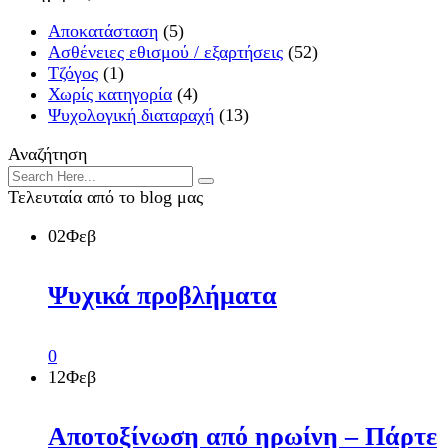
Αποκατάσταση
(5)
Ασθένειες εθισμού / εξαρτήσεις
(52)
Τζόγος
(1)
Χωρίς κατηγορία
(4)
Ψυχολογική διαταραχή
(13)
Αναζήτηση
Τελευταία από το blog μας
02
Φεβ
Ψυχικά προβλήματα
0
12
Φεβ
Αποτοξίνωση από ηρωίνη – Πάρτε