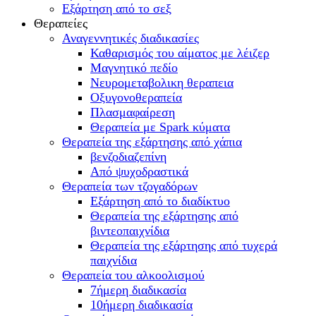
Εξάρτηση από το σεξ
Θεραπείες
Αναγεννητικές διαδικασίες
Καθαρισμός του αίματος με λέιζερ
Μαγνητικό πεδίο
Νευρομεταβολικη θεραπεια
Οξυγονοθεραπεία
Πλασμαφαίρεση
Θεραπεία με Spark κύματα
Θεραπεία της εξάρτησης από χάπια
βενζοδιαζεπίνη
Από ψυχοδραστικά
Θεραπεία των τζογαδόρων
Εξάρτηση από το διαδίκτυο
Θεραπεία της εξάρτησης από
βιντεοπαιχνίδια
Θεραπεία της εξάρτησης από τυχερά
παιχνίδια
Θεραπεία του αλκοολισμού
7ήμερη διαδικασία
10ήμερη διαδικασία