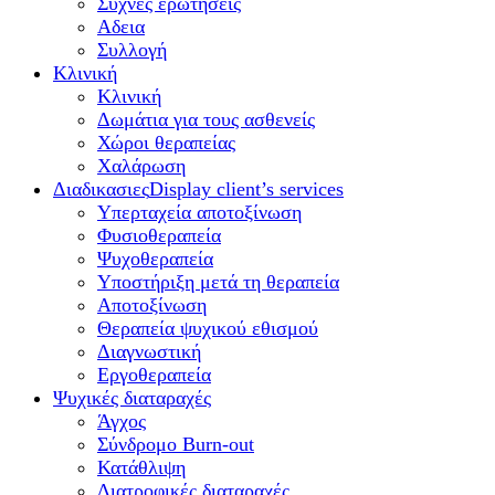
Συχνές ερωτήσεις
Αδεια
Συλλογή
Κλινική
Κλινική
Δωμάτια για τους ασθενείς
Χώροι θεραπείας
Χαλάρωση
Διαδικασιες
Display client’s services
Υπερταχεία αποτοξίνωση
Φυσιοθεραπεία
Ψυχοθεραπεία
Υποστήριξη μετά τη θεραπεία
Αποτοξίνωση
Θεραπεία ψυχικού εθισμού
Διαγνωστική
Εργοθεραπεία
Ψυχικές διαταραχές
Άγχος
Σύνδρομο Burn-out
Κατάθλιψη
Διατροφικές διαταραχές