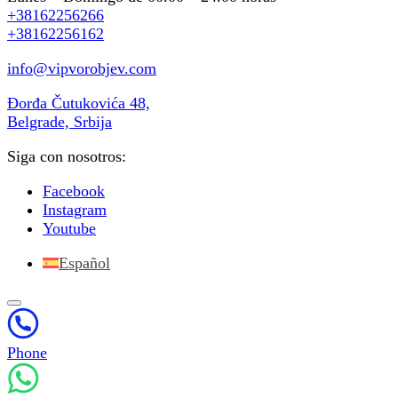
+38162256266
+38162256162
info@vipvorobjev.com
Đorđa Čutukovića 48,
Belgrade, Srbija
Siga con nosotros:
Facebook
Instagram
Youtube
Español
Phone