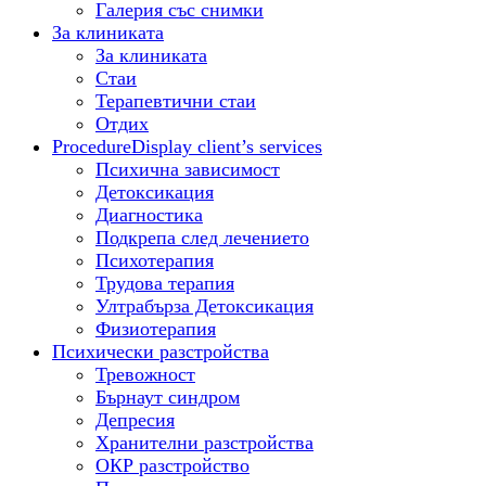
Галерия със снимки
За клиниката
За клиниката
Стаи
Терапевтични стаи
Отдих
Procedure
Display client’s services
Психична зависимост
Детоксикация
Диагностика
Подкрепа след лечението
Психотерапия
Трудова терапия
Ултрабърза Детоксикация
Физиотерапия
Психически разстройства
Тревожност
Бърнаут синдром
Депресия
Хранителни разстройства
ОКР разстройство