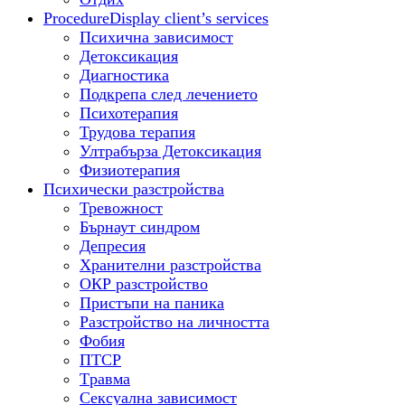
Procedure
Display client’s services
Психична зависимост
Детоксикация
Диагностика
Подкрепа след лечението
Психотерапия
Трудова терапия
Ултрабърза Детоксикация
Физиотерапия
Психически разстройства
Тревожност
Бърнаут синдром
Депресия
Хранителни разстройства
ОКР разстройство
Пристъпи на паника
Разстройство на личността
Фобия
ПТСР
Tравма
Сексуална зависимост