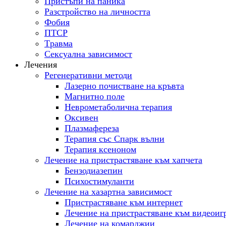
Пристъпи на паника
Разстройство на личността
Фобия
ПТСР
Tравма
Сексуална зависимост
Лечения
Регенеративни методи
Лазерно почистване на кръвта
Магнитно поле
Неврометаболична терапия
Оксивен
Плазмафереза
Терапия със Спарк вълни
Терапия ксеноном
Лечение на пристрастяване към хапчета
Бензодиазепин
Психостимуланти
Лечение на хазартна зависимост
Пристрастяване към интернет
Лечение на пристрастяване към видеоиг
Лечение на комарджии