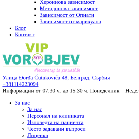
Хероинова зависимост
Метадонова зависимост
Зависимост от Опиати
Зависимост от марихуана
Блог
Контакт
Улица Đorđa Čutukovića 48,
Белград, Сърбия
+381114223094
Информации от 07.30 ч. до 15.30 ч.
Понеделник – Неделя
За нас
За нас
Персонал на клиниката
Изповедта на пациента
Често задавани въпроси
Лиценка