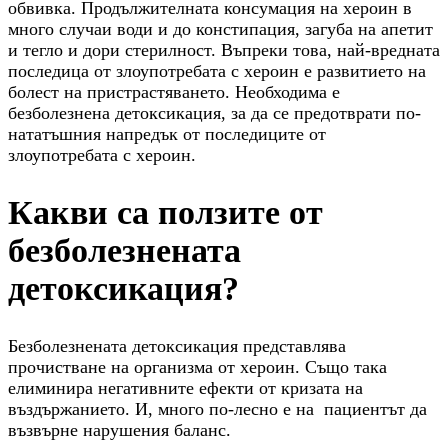
обвивка. Продължителната консумация на хероин в
много случаи води и до констипация, загуба на апетит
и тегло и дори стерилност. Въпреки това, най-вредната
последица от злоупотребата с хероин е развитието на
болест на пристрастяването. Необходима е
безболезнена детоксикация, за да се предотврати по-
нататъшния напредък от последиците от
злоупотребата с хероин.
Какви са ползите от
безболезнената
детоксикация?
Безболезнената детоксикация представлява
прочистване на организма от хероин. Също така
елиминира негативните ефекти от кризата на
въздържанието. И, много по-лесно е на пациентът да
възвърне нарушения баланс.