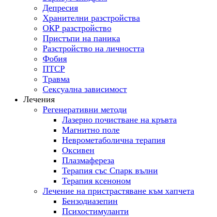
Депресия
Хранителни разстройства
ОКР разстройство
Пристъпи на паника
Разстройство на личността
Фобия
ПТСР
Tравма
Сексуална зависимост
Лечения
Регенеративни методи
Лазерно почистване на кръвта
Магнитно поле
Неврометаболична терапия
Оксивен
Плазмафереза
Терапия със Спарк вълни
Терапия ксеноном
Лечение на пристрастяване към хапчета
Бензодиазепин
Психостимуланти