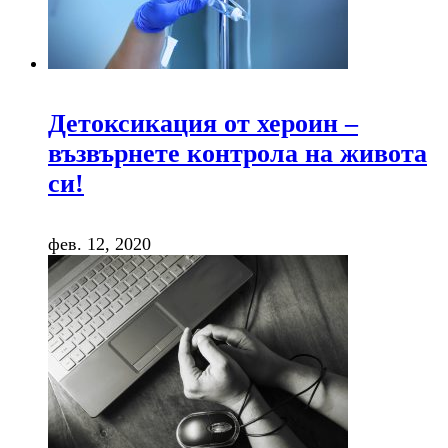
Детоксикация от хероин –
възвърнете контрола на живота
си!
фев. 12, 2020