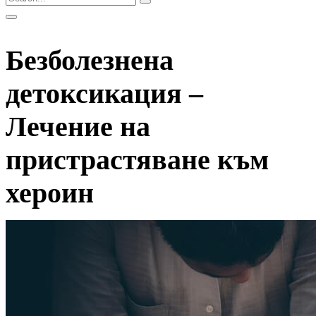
Безболезнена
детоксикация –
Лечение на
пристрастяване към
хероин
Начало
Blog
Заболявания от зависимост
Безболезнена детоксикация – Лечение на
пристрастяване към хероин