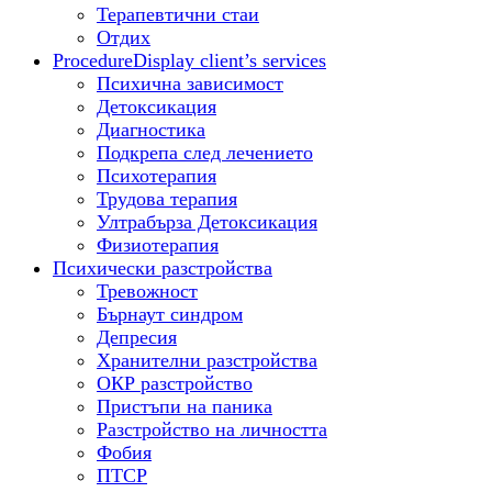
Терапевтични стаи
Отдих
Procedure
Display client’s services
Психична зависимост
Детоксикация
Диагностика
Подкрепа след лечението
Психотерапия
Трудова терапия
Ултрабърза Детоксикация
Физиотерапия
Психически разстройства
Тревожност
Бърнаут синдром
Депресия
Хранителни разстройства
ОКР разстройство
Пристъпи на паника
Разстройство на личността
Фобия
ПТСР