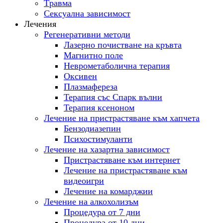
Tравма
Сексуална зависимост
Лечения
Регенеративни методи
Лазерно почистване на кръвта
Магнитно поле
Неврометаболична терапия
Оксивен
Плазмафереза
Терапия със Спарк вълни
Терапия ксеноном
Лечение на пристрастяване към хапчета
Бензодиазепин
Психостимуланти
Лечение на хазартна зависимост
Пристрастяване към интернет
Лечение на пристрастяване към
видеоигри
Лечение на комарджии
Лечение на алкохолизъм
Процедура от 7 дни
Процедура от 10 дни