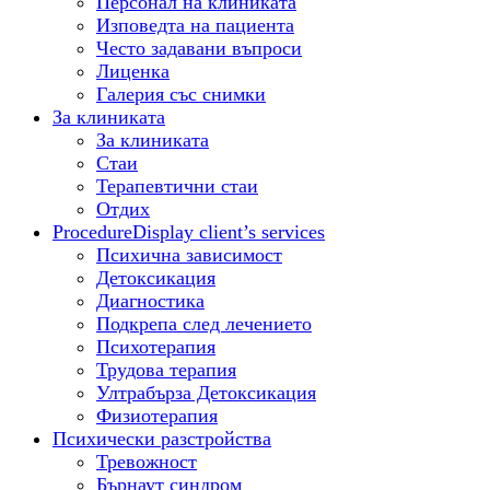
Персонал на клиниката
Изповедта на пациента
Често задавани въпроси
Лиценка
Галерия със снимки
За клиниката
За клиниката
Стаи
Терапевтични стаи
Отдих
Procedure
Display client’s services
Психична зависимост
Детоксикация
Диагностика
Подкрепа след лечението
Психотерапия
Трудова терапия
Ултрабърза Детоксикация
Физиотерапия
Психически разстройства
Тревожност
Бърнаут синдром