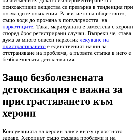
бизнесмените. Докато експериментирането с
психоактивни вещества се превърна в тенденция при
по-младите поколения. Развитието на обществото,
също води до промяна в популярността на
наркотиците
. Така, марихуаната е заместена с хероин
според броя регистрирани случаи. Въпреки че, става
дума за много опасен наркотик
лекуване на
пристрастяването
е единственият начин за
отстраняване на проблема, а първата стъпка в него е
безболезнената детоксикация.
Защо безболезнената
детоксикация е важна за
пристрастяването към
хероин
Консумацията на хероин влияе върху цялостното
здраве. Хероинът също създава проблеми и на