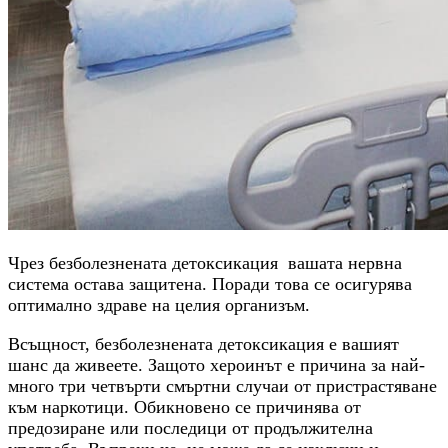
Чрез безболезнената детоксикация вашата нервна
система остава защитена. Поради това се осигурява
оптимално здраве на целия организъм.
Всъщност, безболезнената детоксикация е вашият
шанс да живеете. Защото хероинът е причина за най-
много три четвърти смъртни случаи от пристрастяване
към наркотици. Обикновено се причинява от
предозиране или последици от продължителна