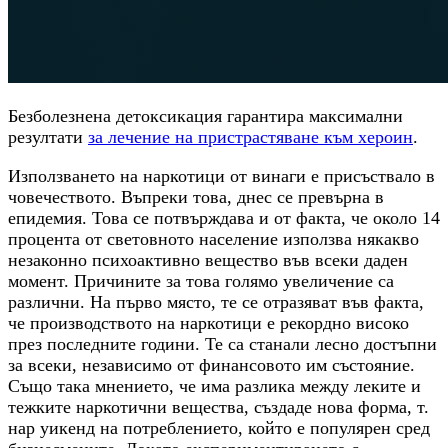
Безболезнена детоксикация гарантира максимални
резултати
за лечение на пристрастяване към хероин
.
Използването на наркотици от винаги е присъствало в
човечеството. Въпреки това, днес се превърна в
епидемия. Това се потвърждава и от факта, че около 14
процента от световното население използва някакво
незаконно психоактивно вещество във всеки даден
момент. Причините за това голямо увеличение са
различни. На първо място, те се отразяват във факта,
че производството на наркотици е рекордно високо
през последните години. Те са станали лесно достъпни
за всеки, независимо от финансовото им състояние.
Също така мнението, че има разлика между леките и
тежките наркотични вещества, създаде нова форма, т.
нар уикенд на потреблението, който е популярен сред