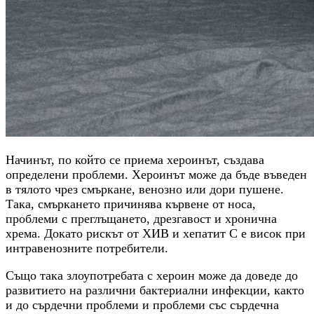
Начинът, по който се приема хероинът, създава
определени проблеми. Хероинът може да бъде въведен
в тялото чрез смъркане, венозно или дори пушене.
Така, смъркането причинява кървене от носа,
проблеми с преглъщането, дрезгавост и хронична
хрема. Докато рискът от ХИВ и хепатит С е висок при
интравенозните потребители.
Също така злоупотребата с хероин може да доведе до
развитието на различни бактериални инфекции, както
и до сърдечни проблеми и проблеми със сърдечна