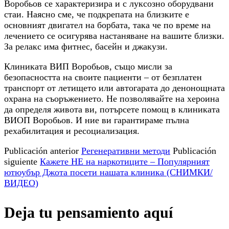
Воробьов се характеризира и с луксозно оборудвани
стаи. Наясно сме, че подкрепата на близките е
основният двигател на борбата, така че по време на
лечението се осигурява настаняване на вашите близки.
За релакс има фитнес, басейн и джакузи.
Клиниката ВИП Воробьов, също мисли за
безопасността на своите пациенти – от безплатен
транспорт от летището или автогарата до денонощната
охрана на съоръжението. Не позволявайте на хероина
да определя живота ви, потърсете помощ в клиниката
ВИОП Воробьов. И ние ви гарантираме пълна
рехабилитация и ресоциализация.
Publicación anterior
Регенеративни методи
Publicación
siguiente
Кажете НЕ на наркотиците – Популярният
ютюубър Джота посети нашата клиника (СНИМКИ/
ВИДЕО)
Deja tu pensamiento aquí