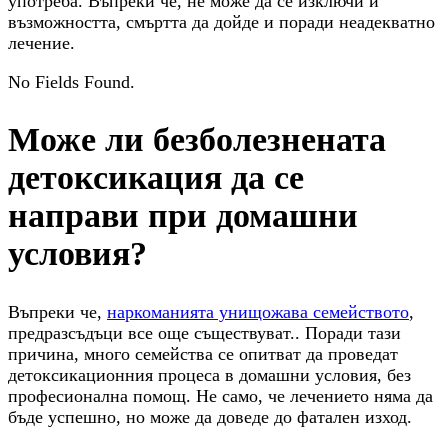
употреба. Въпреки че, не може да се изключи и
възможността, смъртта да дойде и поради неадекватно
лечение.
No Fields Found.
Може ли безболезнената
детоксикация да се
направи при домашни
условия?
Въпреки че,
наркоманията унищожава семейството
,
предразсъдъци все още съществуват.. Поради тази
причина, много семейства се опитват да проведат
детоксикационния процеса в домашни условия, без
професионална помощ. Не само, че лечението няма да
бъде успешно, но може да доведе до фатален изход.