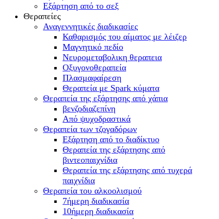
Εξάρτηση από το σεξ
Θεραπείες
Αναγεννητικές διαδικασίες
Καθαρισμός του αίματος με λέιζερ
Μαγνητικό πεδίο
Νευρομεταβολικη θεραπεια
Οξυγονοθεραπεία
Πλασμαφαίρεση
Θεραπεία με Spark κύματα
Θεραπεία της εξάρτησης από χάπια
βενζοδιαζεπίνη
Από ψυχοδραστικά
Θεραπεία των τζογαδόρων
Εξάρτηση από το διαδίκτυο
Θεραπεία της εξάρτησης από
βιντεοπαιχνίδια
Θεραπεία της εξάρτησης από τυχερά
παιχνίδια
Θεραπεία του αλκοολισμού
7ήμερη διαδικασία
10ήμερη διαδικασία