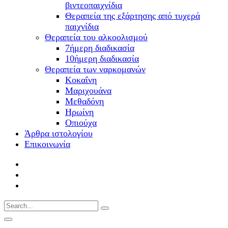
βιντεοπαιχνίδια
Θεραπεία της εξάρτησης από τυχερά
παιχνίδια
Θεραπεία του αλκοολισμού
7ήμερη διαδικασία
10ήμερη διαδικασία
Θεραπεία των ναρκομανών
Kοκαΐνη
Mαριχουάνα
Μεθαδόνη
Ηρωίνη
Oπιούχα
Άρθρα ιστολογίου
Επικοινωνία