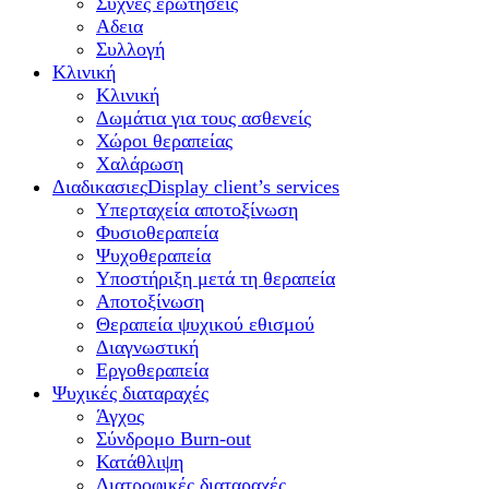
Συχνές ερωτήσεις
Αδεια
Συλλογή
Κλινική
Κλινική
Δωμάτια για τους ασθενείς
Χώροι θεραπείας
Χαλάρωση
Διαδικασιες
Display client’s services
Υπερταχεία αποτοξίνωση
Φυσιοθεραπεία
Ψυχοθεραπεία
Υποστήριξη μετά τη θεραπεία
Αποτοξίνωση
Θεραπεία ψυχικού εθισμού
Διαγνωστική
Εργοθεραπεία
Ψυχικές διαταραχές
Άγχος
Σύνδρομο Burn-out
Κατάθλιψη
Διατροφικές διαταραχές