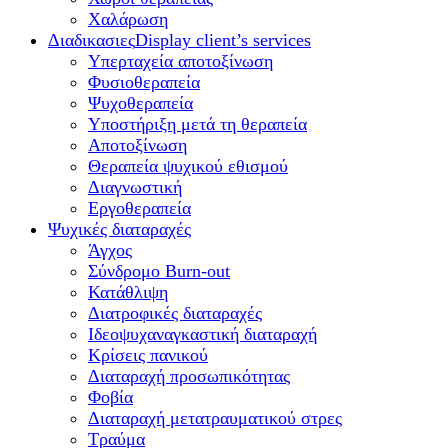
Χαλάρωση
Διαδικασιες
Display client’s services
Υπερταχεία αποτοξίνωση
Φυσιοθεραπεία
Ψυχοθεραπεία
Υποστήριξη μετά τη θεραπεία
Αποτοξίνωση
Θεραπεία ψυχικού εθισμού
Διαγνωστική
Εργοθεραπεία
Ψυχικές διαταραχές
Άγχος
Σύνδρομο Burn-out
Κατάθλιψη
Διατροφικές διαταραχές
Ιδεοψυχαναγκαστική διαταραχή
Κρίσεις πανικού
Διαταραχή προσωπικότητας
Φοβία
Διαταραχή μετατραυματικού στρες
Τραύμα