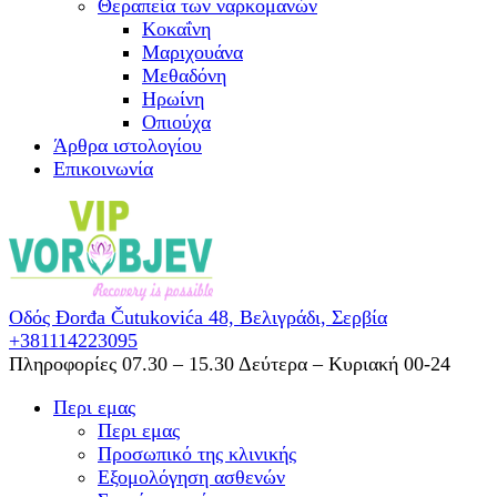
Θεραπεία των ναρκομανών
Kοκαΐνη
Mαριχουάνα
Μεθαδόνη
Ηρωίνη
Oπιούχα
Άρθρα ιστολογίου
Επικοινωνία
Οδός Đorđa Čutukovića 48,
Βελιγράδι, Σερβία
+381114223095
Πληροφορίες 07.30 – 15.30
Δεύτερα – Κυριακή 00-24
Περι εμας
Περι εμας
Προσωπικό της κλινικής
Εξομολόγηση ασθενών