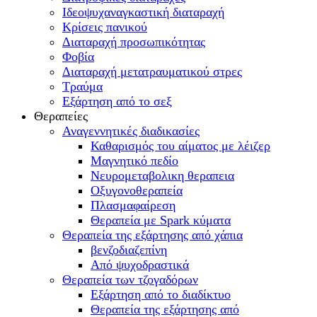
Ιδεοψυχαναγκαστική διαταραχή
Κρίσεις πανικού
Διαταραχή προσωπικότητας
Φοβία
Διαταραχή μετατραυματικού στρες
Τραύμα
Εξάρτηση από το σεξ
Θεραπείες
Αναγεννητικές διαδικασίες
Καθαρισμός του αίματος με λέιζερ
Μαγνητικό πεδίο
Νευρομεταβολικη θεραπεια
Οξυγονοθεραπεία
Πλασμαφαίρεση
Θεραπεία με Spark κύματα
Θεραπεία της εξάρτησης από χάπια
βενζοδιαζεπίνη
Από ψυχοδραστικά
Θεραπεία των τζογαδόρων
Εξάρτηση από το διαδίκτυο
Θεραπεία της εξάρτησης από