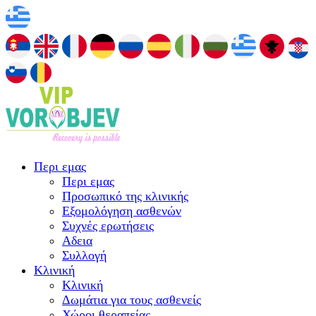
Περι εμας
Περι εμας
Προσωπικό της κλινικής
Εξομολόγηση ασθενών
Συχνές ερωτήσεις
Αδεια
Συλλογή
Κλινική
Κλινική
Δωμάτια για τους ασθενείς
Χώροι θεραπείας