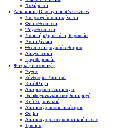
Χαλάρωση
Διαδικασιες
Display client’s services
Υπερταχεία αποτοξίνωση
Φυσιοθεραπεία
Ψυχοθεραπεία
Υποστήριξη μετά τη θεραπεία
Αποτοξίνωση
Θεραπεία ψυχικού εθισμού
Διαγνωστική
Εργοθεραπεία
Ψυχικές διαταραχές
Άγχος
Σύνδρομο Burn-out
Κατάθλιψη
Διατροφικές διαταραχές
Ιδεοψυχαναγκαστική διαταραχή
Κρίσεις πανικού
Διαταραχή προσωπικότητας
Φοβία
Διαταραχή μετατραυματικού στρες
Τραύμα