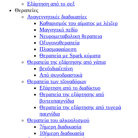
Εξάρτηση από το σεξ
Θεραπείες
Αναγεννητικές διαδικασίες
Καθαρισμός του αίματος με λέιζερ
Μαγνητικό πεδίο
Νευρομεταβολικη θεραπεια
Οξυγονοθεραπεία
Πλασμαφαίρεση
Θεραπεία με Spark κύματα
Θεραπεία της εξάρτησης από χάπια
βενζοδιαζεπίνη
Από ψυχοδραστικά
Θεραπεία των τζογαδόρων
Εξάρτηση από το διαδίκτυο
Θεραπεία της εξάρτησης από
βιντεοπαιχνίδια
Θεραπεία της εξάρτησης από τυχερά
παιχνίδια
Θεραπεία του αλκοολισμού
7ήμερη διαδικασία
10ήμερη διαδικασία