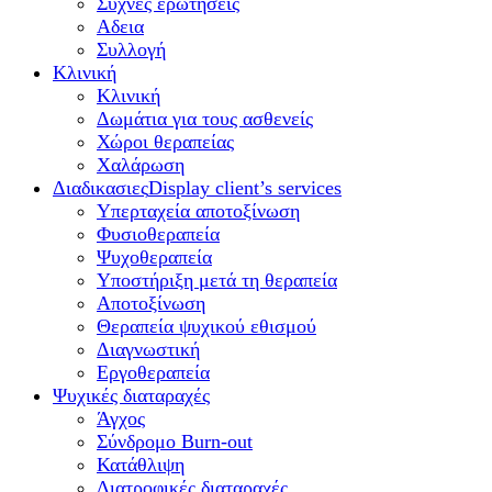
Συχνές ερωτήσεις
Αδεια
Συλλογή
Κλινική
Κλινική
Δωμάτια για τους ασθενείς
Χώροι θεραπείας
Χαλάρωση
Διαδικασιες
Display client’s services
Υπερταχεία αποτοξίνωση
Φυσιοθεραπεία
Ψυχοθεραπεία
Υποστήριξη μετά τη θεραπεία
Αποτοξίνωση
Θεραπεία ψυχικού εθισμού
Διαγνωστική
Εργοθεραπεία
Ψυχικές διαταραχές
Άγχος
Σύνδρομο Burn-out
Κατάθλιψη
Διατροφικές διαταραχές