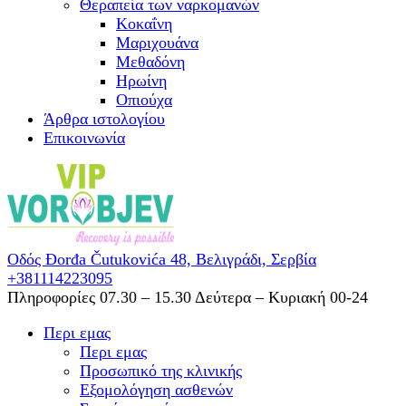
Θεραπεία των ναρκομανών
Kοκαΐνη
Mαριχουάνα
Μεθαδόνη
Ηρωίνη
Oπιούχα
Άρθρα ιστολογίου
Επικοινωνία
Οδός Đorđa Čutukovića 48,
Βελιγράδι, Σερβία
+381114223095
Πληροφορίες 07.30 – 15.30
Δεύτερα – Κυριακή 00-24
Περι εμας
Περι εμας
Προσωπικό της κλινικής
Εξομολόγηση ασθενών