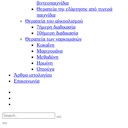
βιντεοπαιχνίδια
Θεραπεία της εξάρτησης από τυχερά
παιχνίδια
Θεραπεία του αλκοολισμού
7ήμερη διαδικασία
10ήμερη διαδικασία
Θεραπεία των ναρκομανών
Kοκαΐνη
Mαριχουάνα
Μεθαδόνη
Ηρωίνη
Oπιούχα
Άρθρα ιστολογίου
Επικοινωνία