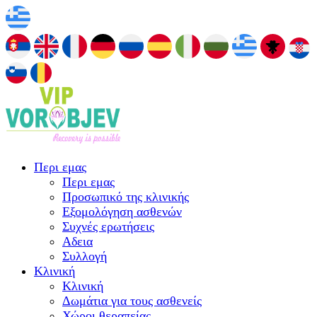
Περι εμας
Περι εμας
Προσωπικό της κλινικής
Εξομολόγηση ασθενών
Συχνές ερωτήσεις
Αδεια
Συλλογή
Κλινική
Κλινική
Δωμάτια για τους ασθενείς
Χώροι θεραπείας