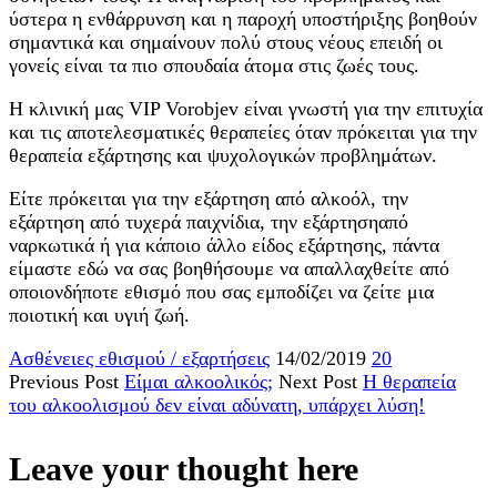
ύστερα η ενθάρρυνση και η παροχή υποστήριξης βοηθούν
σημαντικά και σημαίνουν πολύ στους νέους επειδή οι
γονείς είναι τα πιο σπουδαία άτομα στις ζωές τους.
Η κλινική μας VIP Vorobjev είναι γνωστή για την επιτυχία
και τις αποτελεσματικές θεραπείες όταν πρόκειται για την
θεραπεία εξάρτησης και ψυχολογικών προβλημάτων.
Είτε πρόκειται για την εξάρτηση από αλκοόλ, την
εξάρτηση από τυχερά παιχνίδια, την εξάρτησηαπό
ναρκωτικά ή για κάποιο άλλο είδος εξάρτησης, πάντα
είμαστε εδώ να σας βοηθήσουμε να απαλλαχθείτε από
οποιονδήποτε εθισμό που σας εμποδίζει να ζείτε μια
ποιοτική και υγιή ζωή.
Ασθένειες εθισμού / εξαρτήσεις
14/02/2019
20
Previous Post
Είμαι αλκοολικός;
Next Post
Η θεραπεία
του αλκοολισμού δεν είναι αδύνατη, υπάρχει λύση!
Leave your thought here