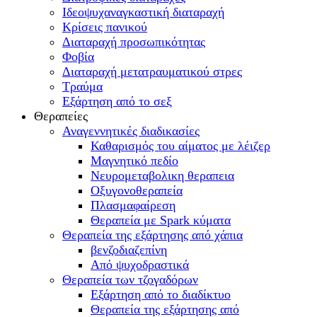
Ιδεοψυχαναγκαστική διαταραχή
Κρίσεις πανικού
Διαταραχή προσωπικότητας
Φοβία
Διαταραχή μετατραυματικού στρες
Τραύμα
Εξάρτηση από το σεξ
Θεραπείες
Αναγεννητικές διαδικασίες
Καθαρισμός του αίματος με λέιζερ
Μαγνητικό πεδίο
Νευρομεταβολικη θεραπεια
Οξυγονοθεραπεία
Πλασμαφαίρεση
Θεραπεία με Spark κύματα
Θεραπεία της εξάρτησης από χάπια
βενζοδιαζεπίνη
Από ψυχοδραστικά
Θεραπεία των τζογαδόρων
Εξάρτηση από το διαδίκτυο
Θεραπεία της εξάρτησης από