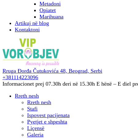
Metadoni
Opiatet
Marihuana
Artikuj në blog
Kontaktoni
Rruga Đorđa Čutukovića 48,
Beograd, Serbi
+381114223096
Informacionet prej 07.30h deri në 15.30h
E hënë – E diel pr
Rreth nesh
Rreth nesh
Stafi
Ispovest pacijenata
Pyetjet e shpeshta
Liçensë
Galeria