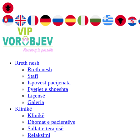
Rreth nesh
Rreth nesh
Stafi
Ispovest pacijenata
Pyetjet e shpeshta
Liçensë
Galeria
Klinikë
Klinikë
Dhomat e pacientëve
Sallat e terapisë
Relaksimi