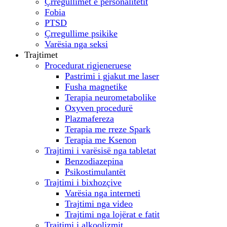
Çrregullimet e personalitetit
Fobia
PTSD
Çrregullime psikike
Varësia nga seksi
Trajtimet
Procedurat rigjeneruese
Pastrimi i gjakut me laser
Fusha magnetike
Terapia neurometabolike
Oxyven procedurë
Plazmafereza
Terapia me rreze Spark
Terapia me Ksenon
Trajtimi i varësisë nga tabletat
Benzodiazepina
Psikostimulantët
Trajtimi i bixhozçive
Varësia nga interneti
Trajtimi nga video
Trajtimi nga lojërat e fatit
Trajtimi i alkoolizmit