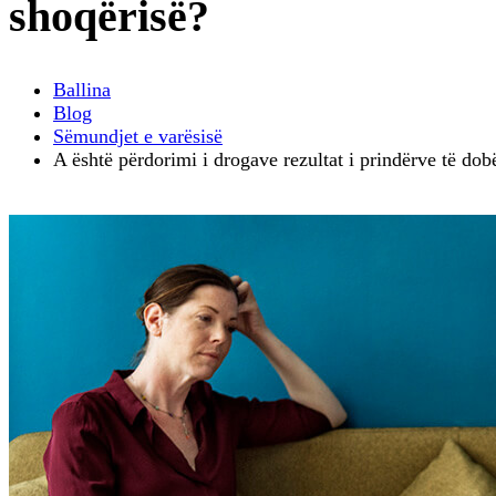
shoqërisë?
Ballina
Blog
Sëmundjet e varësisë
A është përdorimi i drogave rezultat i prindërve të dob