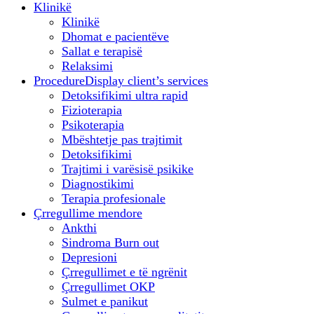
Klinikë
Klinikë
Dhomat e pacientëve
Sallat e terapisë
Relaksimi
Procedure
Display client’s services
Detoksifikimi ultra rapid
Fizioterapia
Psikoterapia
Mbështetje pas trajtimit
Detoksifikimi
Trajtimi i varësisë psikike
Diagnostikimi
Terapia profesionale
Çrregullime mendore
Ankthi
Sindroma Burn out
Depresioni
Çrregullimet e të ngrënit
Çrregullimet OKP
Sulmet e panikut