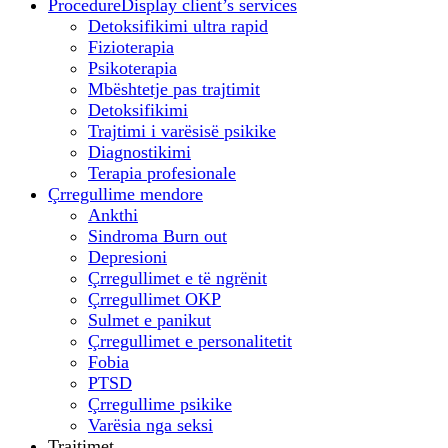
Procedure
Display client’s services
Detoksifikimi ultra rapid
Fizioterapia
Psikoterapia
Mbështetje pas trajtimit
Detoksifikimi
Trajtimi i varësisë psikike
Diagnostikimi
Terapia profesionale
Çrregullime mendore
Ankthi
Sindroma Burn out
Depresioni
Çrregullimet e të ngrënit
Çrregullimet OKP
Sulmet e panikut
Çrregullimet e personalitetit
Fobia
PTSD
Çrregullime psikike
Varësia nga seksi
Trajtimet