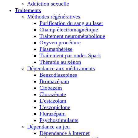
Addiction sexuelle
Traitements
Méthodes régénératives
Purification du sang au laser
Champ électromagnétique
Traitement neurométabolique
Oxyven procédure
Plasmaphérèse
Traitement par ondes Spark
Thérapie au xénon
Dépendance aux médicaments
Benzodiazepines
Bromazépam
Clobazam
Clorazépate
L’estazolam
L’eszopiclone
Flurazépam
Psychostimulants
Dépendance au jeu
Dépendance à Internet