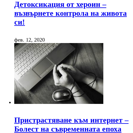
Детоксикация от хероин –
възвърнете контрола на живота
си!
фев. 12, 2020
Пристрастяване към интернет –
Болест на съвременната епоха