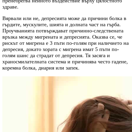
пренебрегва нейното въздействие върху цялостното
здраве.
Вярвали или не, депресията може да причини болка в
гърдите, мускулите, шията и долната част на гърба.
Проучванията потвърждават причинно-следствената
връзка между мигрената и депресията. Оказва се, че
рискът от мигрена е 3 пъти по-голям при наличието на
депресия, докато хората с мигрена имат 5 пъти по-
голям шанс да страдат от депресия. Тя засяга и
храносмилателната система и причинява често гадене,
коремна болка, диария или запек.