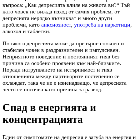
въпроса: „Как депресията влияе на живота ви?“ Тъй
като човек не вижда изход от самия проблем, от
депресията нерядко възникват и много други
проблеми, като
анксиозност
,
употреба на наркотици
,
алкохол и таблетки.
Понякога депресията може да превърне спокоен и
стабилен човек в раздразнителен и импулсивен.
Неприятното поведение и постоянният гняв без
причина са особено проявени към най-близките.
Поради натрупването на нетърпимост и гняв
отношенията между партньорите постепенно се
охлаждат, така че не е изненадващо, че депресията
често се посочва като причина за развод.
Спад в енергията и
концентрацията
Един от симптомите на депресия е загуба на енергия и