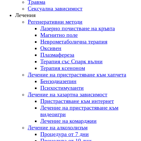
Tравма
Сексуална зависимост
Лечения
Регенеративни методи
Лазерно почистване на кръвта
Магнитно поле
Неврометаболична терапия
Оксивен
Плазмафереза
Терапия със Спарк вълни
Терапия ксеноном
Лечение на пристрастяване към хапчета
Бензодиазепин
Психостимуланти
Лечение на хазартна зависимост
Пристрастяване към интернет
Лечение на пристрастяване към
видеоигри
Лечение на комарджии
Лечение на алкохолизъм
Процедура от 7 дни
Процедура от 10 дни