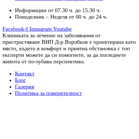
Информации от 07.30 ч. до 15.30 ч.
Понеделник – Неделя от 00 ч. до 24 ч.
Facebook-f
Instagram
Youtube
Клиниката за лечение на заболявания от
пристрастяване ВИП Д-р Воробьов е проектирана като
място, където в комфорт и приятна обстановка с топ
експерти можете да си помогнете, за да погледнете
живота от по-хубава перспектива.
Контакт
Блог
Галерия
Политика за поверителност
Трудова терапия
Всичко, което трябва да знаете за терапията за
психична зависимост
Диагностика: Важен етап от лечението
Подкрепа след лечението