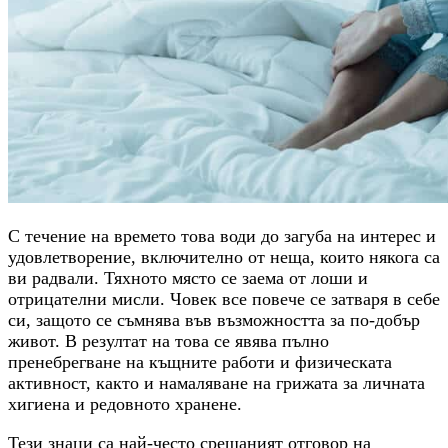
С течение на времето това води до загуба на интерес и
удовлетворение, включително от неща, които някога са
ви радвали. Тяхното място се заема от лоши и
отрицателни мисли. Човек все повече се затваря в себе
си, защото се съмнява във възможността за по-добър
живот. В резултат на това се явява пълно
пренебрегване на къщните работи и физическата
активност, както и намаляване на грижата за личната
хигиена и редовното хранене.
Тези знаци са най-често срещаният отговор на