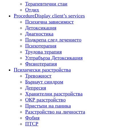
Терапевтични стаи
Отдих
Procedure
Display client’s services
Психична зависимост
Детоксикация
Диагностика
Подкрепа след лечението
Психотерапия
Трудова терапия
Ултрабърза Детоксикация
Физиотерапия
Психически разстройства
Тревожност
Бърнаут синдром
Депресия
Хранителни разстройства
ОКР разстройство
Пристъпи на паника
Разстройство на личността
Фобия
ПТСР