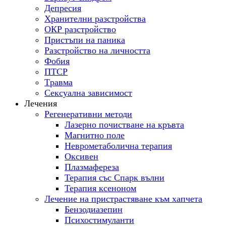
Депресия
Хранителни разстройства
ОКР разстройство
Пристъпи на паника
Разстройство на личността
Фобия
ПТСР
Tравма
Сексуална зависимост
Лечения
Регенеративни методи
Лазерно почистване на кръвта
Магнитно поле
Неврометаболична терапия
Оксивен
Плазмафереза
Терапия със Спарк вълни
Терапия ксеноном
Лечение на пристрастяване към хапчета
Бензодиазепин
Психостимуланти