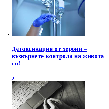
Детоксикация от хероин –
възвърнете контрола на живота
си!
0