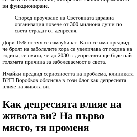
ви функциониране.
Според проучване на Световната здравна
организация повече от 300 милиона души по
света страдат от депресия.
Дори 15% от тях се самоубиват. Като се има предвид,
че броят на заболелите хора се увеличава от година на
година, се смята, че до 2030 г. депресията ще бъде най-
голямата причина за заболеваемост в света.
Имайки предвид сериозността на проблема, клиниката
ВИП Воробьов обяснява в този блог как депресията
влияе на живота ви.
Как депресията влияе на
живота ви? На първо
място, тя променя