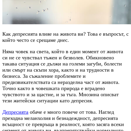
Как депресията влияе на живота ви? Това е въпросът, с
който често се срещаме днес.
Няма човек на света, който в един момент от живота
си не се чувствал тъжен и безволев. Обикновено
такава ситуация се дължи на големи загуби, болести
или смърт на скъпи хора, както и на трудности в
бизнеса. За съжаление проблемите и
предизвикателствата са неразделна част от живота.
Точно както в човешката природа е вградено
чувството и за щастие, и за тъга. Мнозина описват
тези житейски ситуации като депресия.
Депресията
обаче е много повече от това. Наглед
преходна меланхолия и безнадеждност, депресията
всъщност се превръща в реалност, която засяга всеки
сегмент от живота ви, възпрепятствайки нормалното