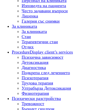
Персонал на клиниката
Изповедта на пациента
Често задавани въпроси
Лиценка
Галерия със снимки
За клиниката
За клиниката
Стаи
Терапевтични стаи
Отдих
Procedure
Display client’s services
Психична зависимост
Детоксикация
Диагностика
Подкрепа след лечението
Психотерапия
Трудова терапия
Ултрабърза Детоксикация
Физиотерапия
Психически разстройства
Тревожност
Бърнаут синдром