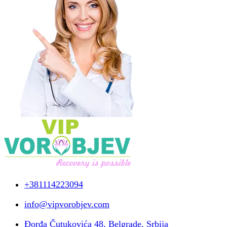
+381114223094
info@vipvorobjev.com
Đorđa Čutukovića 48, Belgrade, Srbija