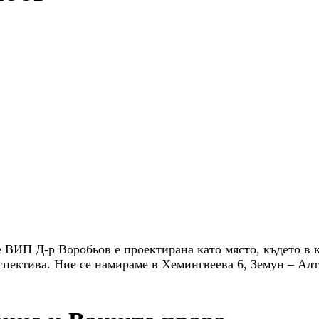
е ВИП Д-р Воробьов е проектирана като място, където в 
рспектива. Ние се намираме в Хемингвеева 6, Земун – Ал