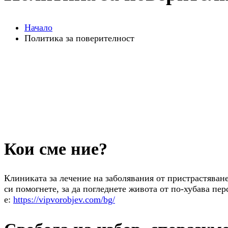
Начало
Политика за поверителност
Кои сме ние?
Клиниката за лечение на заболявания от пристрастяван
си помогнете, за да погледнете живота от по-хубава пе
е:
https://vipvorobjev.com/bg/