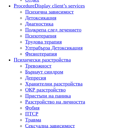
Procedure
Display client’s services
Психична зависимост
Детоксикация
Диагностика
Подкрепа след лечението
Психотерапия
Трудова терапия
Ултрабърза Детоксикация
Физиотерапия
Психически разстройства
Тревожност
Бърнаут синдром
Депресия
Хранителни разстройства
ОКР разстройство
Пристъпи на паника
Разстройство на личността
Фобия
ПТСР
Tравма
Сексуална зависимост