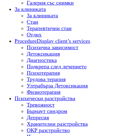
Галерия със снимки
За клиниката
За клиниката
Стаи
Терапевтични стаи
Отдих
Procedure
Display client’s services
Психична зависимост
Детоксикация
Диагностика
Подкрепа след лечението
Психотерапия
Трудова терапия
Ултрабърза Детоксикация
Физиотерапия
Психически разстройства
Тревожност
Бърнаут синдром
Депресия
Хранителни разстройства
ОКР разстройство