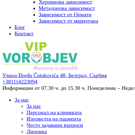
Хероинова зависимост
Метадонова зависимост
Зависимост от Опиати
Зависимост от марихуана
Блог
Контакт
Улица Đorđa Čutukovića 48,
Белград, Сърбия
+381114223094
Информации от 07.30 ч. до 15.30 ч.
Понеделник – Неделя
За нас
За нас
Персонал на клиниката
Изповедта на пациента
Често задавани въпроси
Лиценка