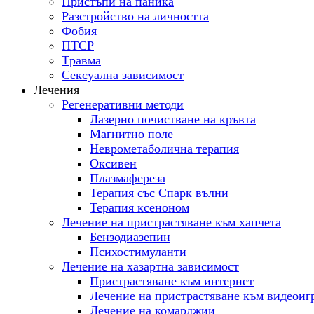
Пристъпи на паника
Разстройство на личността
Фобия
ПТСР
Tравма
Сексуална зависимост
Лечения
Регенеративни методи
Лазерно почистване на кръвта
Магнитно поле
Неврометаболична терапия
Оксивен
Плазмафереза
Терапия със Спарк вълни
Терапия ксеноном
Лечение на пристрастяване към хапчета
Бензодиазепин
Психостимуланти
Лечение на хазартна зависимост
Пристрастяване към интернет
Лечение на пристрастяване към видеоиг
Лечение на комарджии