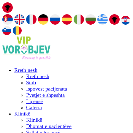
Rreth nesh
Rreth nesh
Stafi
Ispovest pacijenata
Pyetjet e shpeshta
Liçensë
Galeria
Klinikë
Klinikë
Dhomat e pacientëve
Sallat e terapisë