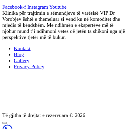
Facebook-f
Instagram
Youtube
Klinika për trajtimin e sëmundjeve të varësisë VIP Dr
Vorobjev është e themeluar si vend ku në komoditet dhe
mjedis të këndshëm. Me ndihmën e ekspertëve më të
njohur mund t’i ndihmoni vetes që jetën ta shikoni nga një
perspektive tjetër më të bukur.
Kontakt
Blog
Gallery
Privacy Policy
Terapia profesionale
Trajtimi i varësisë psikike
Diagnostikimi
Mbështetje pas trajtimit
Psikoterapia
Të gjitha të drejtat e rezervuara © 2026