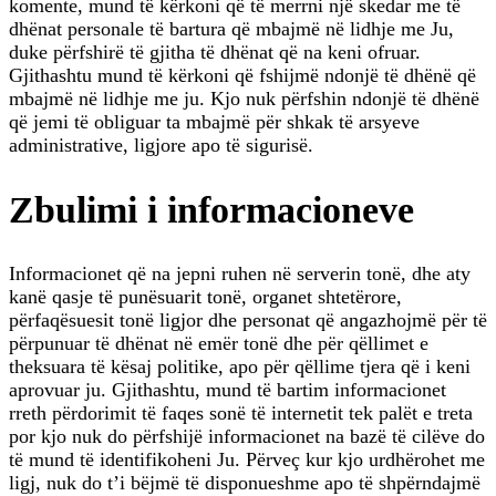
komente, mund të kërkoni që të merrni një skedar me të
dhënat personale të bartura që mbajmë në lidhje me Ju,
duke përfshirë të gjitha të dhënat që na keni ofruar.
Gjithashtu mund të kërkoni që fshijmë ndonjë të dhënë që
mbajmë në lidhje me ju. Kjo nuk përfshin ndonjë të dhënë
që jemi të obliguar ta mbajmë për shkak të arsyeve
administrative, ligjore apo të sigurisë.
Zbulimi i informacioneve
Informacionet që na jepni ruhen në serverin tonë, dhe aty
kanë qasje të punësuarit tonë, organet shtetërore,
përfaqësuesit tonë ligjor dhe personat që angazhojmë për të
përpunuar të dhënat në emër tonë dhe për qëllimet e
theksuara të kësaj politike, apo për qëllime tjera që i keni
aprovuar ju. Gjithashtu, mund të bartim informacionet
rreth përdorimit të faqes sonë të internetit tek palët e treta
por kjo nuk do përfshijë informacionet na bazë të cilëve do
të mund të identifikoheni Ju. Përveç kur kjo urdhërohet me
ligj, nuk do t’i bëjmë të disponueshme apo të shpërndajmë