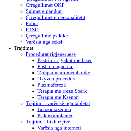
Çrregullimet OKP
Sulmet e panikut
Çrregullimet e personalitetit
Fobia
PTSD
Çrregullime psikike
Varësia nga seksi
Trajtimet
Procedurat rigjeneruese
Pastrimi i gjakut me laser
Fusha magnetike
Terapia neurometabolike
Oxyven procedurë
Plazmafereza
Terapia me rreze Spark
Terapia me Ksenon
Trajtimi i varësisë nga tabletat
Benzodiazepina
Psikostimulantët
Trajtimi i bixhozçive
Varësia nga interneti