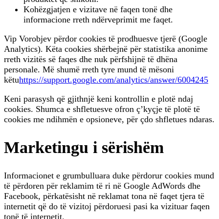
Kohëzgjatjen e vizitave në faqen tonë dhe
informacione rreth ndërveprimit me faqet.
Vip Vorobjev përdor cookies të prodhuesve tjerë (Google
Analytics). Këta cookies shërbejnë për statistika anonime
rreth vizitës së faqes dhe nuk përfshijnë të dhëna
personale. Më shumë rreth tyre mund të mësoni
këtu
https://support.google.com/analytics/answer/6004245
Keni parasysh që gjithnjë keni kontrollin e plotë ndaj
cookies. Shumca e shfletuesve ofron ç’kyçje të plotë të
cookies me ndihmën e opsioneve, për çdo shfletues ndaras.
Marketingu i sërishëm
Informacionet e grumbulluara duke përdorur cookies mund
të përdoren për reklamim të ri në Google AdWords dhe
Facebook, përkatësisht në reklamat tona në faqet tjera të
internetit që do të vizitoj përdoruesi pasi ka vizituar faqen
tonë të internetit.