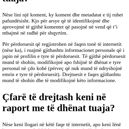
Nëse lini një koment, ky koment dhe metadatat e tij ruhet
pafundësisht. Kjo për arsye që të identifikojmë dhe
aprovojmë të gjithë komentet që pasojnë në vend që t’i
mbajmë në radhë për shqyrtim.
Për përdoruesit që regjistrohen në faqen tonë të internetit
(nëse ka), i ruajmë gjithashtu informacionet personale që i
japin në profilin e tyre të përdoruesit. Të gjithë përdoruesit
mund të shohin, modifikojnë apo fshijnë të dhënat e tyre
personal në çdo kohë (përveç që nuk mund të ndryshojnë
emrin e tyre të përdoruesit). Drejtuesit e faqes gjithashtu
mund të shohin dhe të modifikojnë këto informacione.
Çfarë të drejtash keni në
raport me të dhënat tuaja?
Nëse keni llogari në këtë faqe të internetit, apo keni lënë