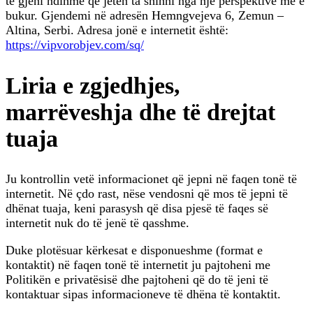
të gjeni ndihmë që jetën ta shihni nga një perspektivë më e
bukur. Gjendemi në adresën Hemngvejeva 6, Zemun –
Altina, Serbi. Adresa jonë e internetit është:
https://vipvorobjev.com/sq/
Liria e zgjedhjes,
marrëveshja dhe të drejtat
tuaja
Ju kontrollin vetë informacionet që jepni në faqen tonë të
internetit. Në çdo rast, nëse vendosni që mos të jepni të
dhënat tuaja, keni parasysh që disa pjesë të faqes së
internetit nuk do të jenë të qasshme.
Duke plotësuar kërkesat e disponueshme (format e
kontaktit) në faqen tonë të internetit ju pajtoheni me
Politikën e privatësisë dhe pajtoheni që do të jeni të
kontaktuar sipas informacioneve të dhëna të kontaktit.