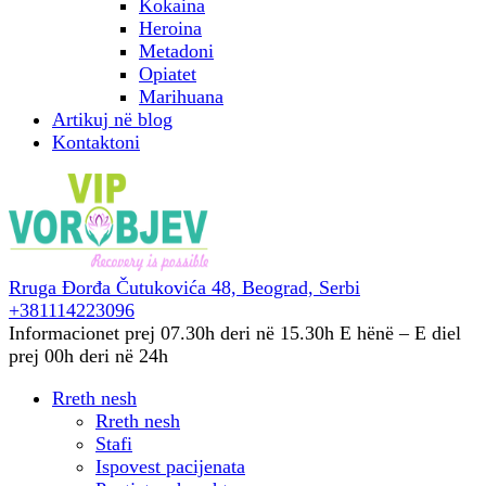
Kokaina
Heroina
Metadoni
Opiatet
Marihuana
Artikuj në blog
Kontaktoni
Rruga Đorđa Čutukovića 48,
Beograd, Serbi
+381114223096
Informacionet prej 07.30h deri në 15.30h
E hënë – E diel
prej 00h deri në 24h
Rreth nesh
Rreth nesh
Stafi
Ispovest pacijenata