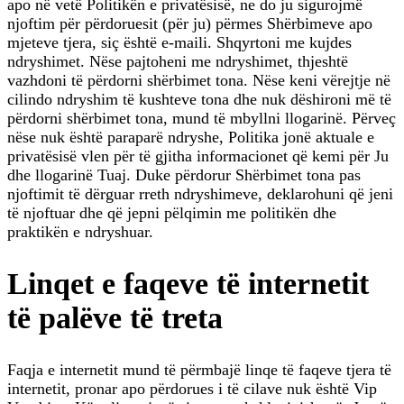
apo në vetë Politikën e privatësisë, ne do ju sigurojmë
njoftim për përdoruesit (për ju) përmes Shërbimeve apo
mjeteve tjera, siç është e-maili. Shqyrtoni me kujdes
ndryshimet. Nëse pajtoheni me ndryshimet, thjeshtë
vazhdoni të përdorni shërbimet tona. Nëse keni vërejtje në
cilindo ndryshim të kushteve tona dhe nuk dëshironi më të
përdorni shërbimet tona, mund të mbyllni llogarinë. Përveç
nëse nuk është paraparë ndryshe, Politika jonë aktuale e
privatësisë vlen për të gjitha informacionet që kemi për Ju
dhe llogarinë Tuaj. Duke përdorur Shërbimet tona pas
njoftimit të dërguar rreth ndryshimeve, deklarohuni që jeni
të njoftuar dhe që jepni pëlqimin me politikën dhe
praktikën e ndryshuar.
Linqet e faqeve të internetit
të palëve të treta
Faqja e internetit mund të përmbajë linqe të faqeve tjera të
internetit, pronar apo përdorues i të cilave nuk është Vip