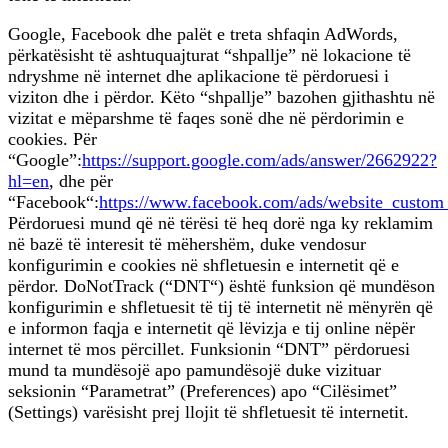
Google, Facebook dhe palët e treta shfaqin AdWords,
përkatësisht të ashtuquajturat “shpallje” në lokacione të
ndryshme në internet dhe aplikacione të përdoruesi i
viziton dhe i përdor. Këto “shpallje” bazohen gjithashtu në
vizitat e mëparshme të faqes sonë dhe në përdorimin e
cookies. Për
“Google”:
https://support.google.com/ads/answer/2662922?
hl=en
, dhe për
“Facebook“:
https://www.facebook.com/ads/website_custom
Përdoruesi mund që në tërësi të heq dorë nga ky reklamim
në bazë të interesit të mëhershëm, duke vendosur
konfigurimin e cookies në shfletuesin e internetit që e
përdor. DoNotTrack (“DNT“) është funksion që mundëson
konfigurimin e shfletuesit të tij të internetit në mënyrën që
e informon faqja e internetit që lëvizja e tij online nëpër
internet të mos përcillet. Funksionin “DNT” përdoruesi
mund ta mundësojë apo pamundësojë duke vizituar
seksionin “Parametrat” (Preferences) apo “Cilësimet”
(Settings) varësisht prej llojit të shfletuesit të internetit.