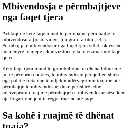
Mbivendosja e përmbajtjeve
nga faqet tjera
Artikujt në këtë faqe mund të përmbajnë përmbajtje të
mbivendosura (p.sh. video, fotografi, artikuj, etj.).
Përmbajtja e mbivendosur nga faqet tjera sillet saktësisht
në mënyrë të njëjtë sikur vizitori të ketë vizituar një faqe
tjetër.
Këto faqe tjera mund të grumbullojnë të dhëna lidhur me
ju, të përdorin cookies, të mbivendosin përcjelljen shtesë
nga palët e treta dhe të ndjekin ndërveprimin tuaj me atë
përmbajtje të mbivendosur, duke përfshirë edhe
ndërveprimin tuaj me përmbajtjen e mbivendosur nëse keni
një llogari dhe jeni të regjistruar në atë faqe.
Sa kohë i ruajmë të dhënat
tuaja?