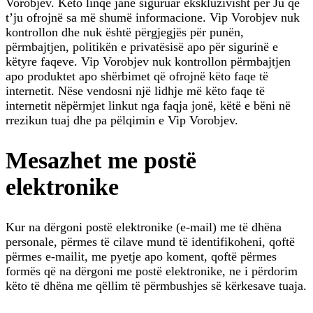
Vorobjev. Këto linqe janë siguruar ekskluzivisht për Ju që
t’ju ofrojnë sa më shumë informacione. Vip Vorobjev nuk
kontrollon dhe nuk është përgjegjës për punën,
përmbajtjen, politikën e privatësisë apo për sigurinë e
këtyre faqeve. Vip Vorobjev nuk kontrollon përmbajtjen
apo produktet apo shërbimet që ofrojnë këto faqe të
internetit. Nëse vendosni një lidhje më këto faqe të
internetit nëpërmjet linkut nga faqja jonë, këtë e bëni në
rrezikun tuaj dhe pa pëlqimin e Vip Vorobjev.
Mesazhet me postë
elektronike
Kur na dërgoni postë elektronike (e-mail) me të dhëna
personale, përmes të cilave mund të identifikoheni, qoftë
përmes e-mailit, me pyetje apo koment, qoftë përmes
formës që na dërgoni me postë elektronike, ne i përdorim
këto të dhëna me qëllim të përmbushjes së kërkesave tuaja.