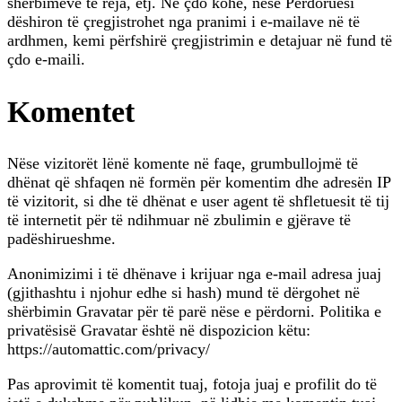
shërbimeve të reja, etj. Në çdo kohë, nëse Përdoruesi
dëshiron të çregjistrohet nga pranimi i e-mailave në të
ardhmen, kemi përfshirë çregjistrimin e detajuar në fund të
çdo e-maili.
Komentet
Nëse vizitorët lënë komente në faqe, grumbullojmë të
dhënat që shfaqen në formën për komentim dhe adresën IP
të vizitorit, si dhe të dhënat e user agent të shfletuesit të tij
të internetit për të ndihmuar në zbulimin e gjërave të
padëshirueshme.
Anonimizimi i të dhënave i krijuar nga e-mail adresa juaj
(gjithashtu i njohur edhe si hash) mund të dërgohet në
shërbimin Gravatar për të parë nëse e përdorni. Politika e
privatësisë Gravatar është në dispozicion këtu:
https://automattic.com/privacy/
Pas aprovimit të komentit tuaj, fotoja juaj e profilit do të