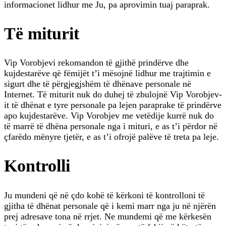
informacionet lidhur me Ju, pa aprovimin tuaj paraprak.
Të miturit
Vip Vorobjevi rekomandon të gjithë prindërve dhe
kujdestarëve që fëmijët t’i mësojnë lidhur me trajtimin e
sigurt dhe të përgjegjshëm të dhënave personale në
Internet. Të miturit nuk do duhej të zbulojnë Vip Vorobjev-
it të dhënat e tyre personale pa lejen paraprake të prindërve
apo kujdestarëve. Vip Vorobjev me vetëdije kurrë nuk do
të marrë të dhëna personale nga i mituri, e as t’i përdor në
çfarëdo mënyre tjetër, e as t’i ofrojë palëve të treta pa leje.
Kontrolli
Ju mundeni që në çdo kohë të kërkoni të kontrolloni të
gjitha të dhënat personale që i kemi marr nga ju në njërën
prej adresave tona në rrjet. Ne mundemi që me kërkesën