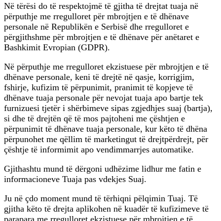
Në tërësi do të respektojmë të gjitha të drejtat tuaja në
përputhje me rregulloret për mbrojtjen e të dhënave
personale në Republikën e Serbisë dhe rregulloret e
përgjithshme për mbrojtjen e të dhënave për anëtaret e
Bashkimit Evropian (GDPR).
Në përputhje me rregulloret ekzistuese për mbrojtjen e të
dhënave personale, keni të drejtë në qasje, korrigjim,
fshirje, kufizim të përpunimit, pranimit të kopjeve të
dhënave tuaja personale për nevojat tuaja apo bartje tek
furnizuesi tjetër i shërbimeve sipas zgjedhjes suaj (bartja),
si dhe të drejtën që të mos pajtoheni me çështjen e
përpunimit të dhënave tuaja personale, kur këto të dhëna
përpunohet me qëllim të marketingut të drejtpërdrejt, për
çështje të informimit apo vendimmarrjes automatike.
Gjithashtu mund të dërgoni udhëzime lidhur me fatin e
informacioneve Tuaja pas vdekjes Suaj.
Ju në çdo moment mund të tërhiqni pëlqimin Tuaj. Të
gjitha këto të drejta aplikohen në kuadër të kufizimeve të
parapara me rregulloret ekzistuese për mbrojtjen e të