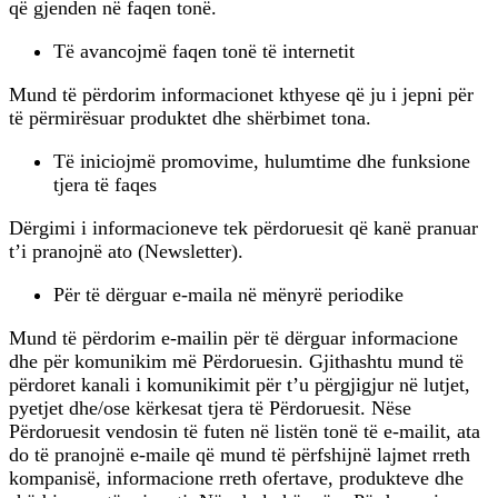
që gjenden në faqen tonë.
Të avancojmë faqen tonë të internetit
Mund të përdorim informacionet kthyese që ju i jepni për
të përmirësuar produktet dhe shërbimet tona.
Të iniciojmë promovime, hulumtime dhe funksione
tjera të faqes
Dërgimi i informacioneve tek përdoruesit që kanë pranuar
t’i pranojnë ato (Newsletter).
Për të dërguar e-maila në mënyrë periodike
Mund të përdorim e-mailin për të dërguar informacione
dhe për komunikim më Përdoruesin. Gjithashtu mund të
përdoret kanali i komunikimit për t’u përgjigjur në lutjet,
pyetjet dhe/ose kërkesat tjera të Përdoruesit. Nëse
Përdoruesit vendosin të futen në listën tonë të e-mailit, ata
do të pranojnë e-maile që mund të përfshijnë lajmet rreth
kompanisë, informacione rreth ofertave, produkteve dhe