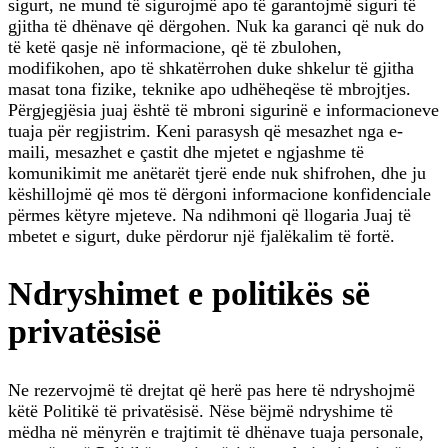
sigurt, ne mund të sigurojmë apo të garantojmë siguri të
gjitha të dhënave që dërgohen. Nuk ka garanci që nuk do
të ketë qasje në informacione, që të zbulohen,
modifikohen, apo të shkatërrohen duke shkelur të gjitha
masat tona fizike, teknike apo udhëheqëse të mbrojtjes.
Përgjegjësia juaj është të mbroni sigurinë e informacioneve
tuaja për regjistrim. Keni parasysh që mesazhet nga e-
maili, mesazhet e çastit dhe mjetet e ngjashme të
komunikimit me anëtarët tjerë ende nuk shifrohen, dhe ju
këshillojmë që mos të dërgoni informacione konfidenciale
përmes këtyre mjeteve. Na ndihmoni që llogaria Juaj të
mbetet e sigurt, duke përdorur një fjalëkalim të fortë.
Ndryshimet e politikës së
privatësisë
Ne rezervojmë të drejtat që herë pas here të ndryshojmë
këtë Politikë të privatësisë. Nëse bëjmë ndryshime të
mëdha në mënyrën e trajtimit të dhënave tuaja personale,