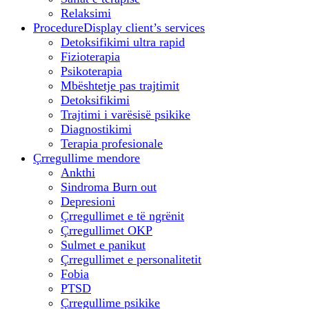
Relaksimi
Procedure
Display client’s services
Detoksifikimi ultra rapid
Fizioterapia
Psikoterapia
Mbështetje pas trajtimit
Detoksifikimi
Trajtimi i varësisë psikike
Diagnostikimi
Terapia profesionale
Çrregullime mendore
Ankthi
Sindroma Burn out
Depresioni
Çrregullimet e të ngrënit
Çrregullimet OKP
Sulmet e panikut
Çrregullimet e personalitetit
Fobia
PTSD
Çrregullime psikike