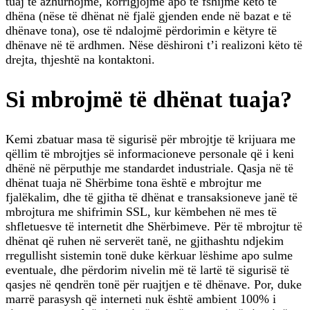
tuaj të azhurnojmë, korrigjojmë apo të fshijmë këto të
dhëna (nëse të dhënat në fjalë gjenden ende në bazat e të
dhënave tona), ose të ndalojmë përdorimin e këtyre të
dhënave në të ardhmen. Nëse dëshironi t’i realizoni këto të
drejta, thjeshtë na kontaktoni.
Si mbrojmë të dhënat tuaja?
Kemi zbatuar masa të sigurisë për mbrojtje të krijuara me
qëllim të mbrojtjes së informacioneve personale që i keni
dhënë në përputhje me standardet industriale. Qasja në të
dhënat tuaja në Shërbime tona është e mbrojtur me
fjalëkalim, dhe të gjitha të dhënat e transaksioneve janë të
mbrojtura me shifrimin SSL, kur këmbehen në mes të
shfletuesve të internetit dhe Shërbimeve. Për të mbrojtur të
dhënat që ruhen në serverët tanë, ne gjithashtu ndjekim
rregullisht sistemin tonë duke kërkuar lëshime apo sulme
eventuale, dhe përdorim nivelin më të lartë të sigurisë të
qasjes në qendrën tonë për ruajtjen e të dhënave. Por, duke
marrë parasysh që interneti nuk është ambient 100% i