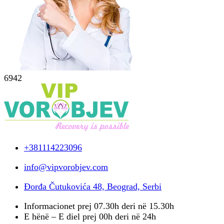
6942
+381114223096
info@vipvorobjev.com
Đorđa Čutukovića 48, Beograd, Serbi
Informacionet prej 07.30h deri në 15.30h
E hënë – E diel prej 00h deri në 24h