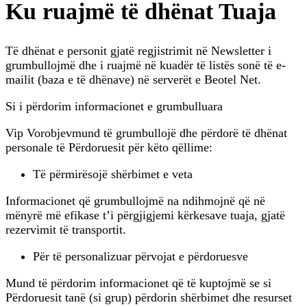
Ku ruajmë të dhënat Tuaja
Të dhënat e personit gjatë regjistrimit në Newsletter i
grumbullojmë dhe i ruajmë në kuadër të listës sonë të e-
mailit (baza e të dhënave) në serverët e Beotel Net.
Si i përdorim informacionet e grumbulluara
Vip Vorobjevmund të grumbullojë dhe përdorë të dhënat
personale të Përdoruesit për këto qëllime:
Të përmirësojë shërbimet e veta
Informacionet që grumbullojmë na ndihmojnë që në
mënyrë më efikase t’i përgjigjemi kërkesave tuaja, gjatë
rezervimit të transportit.
Për të personalizuar përvojat e përdoruesve
Mund të përdorim informacionet që të kuptojmë se si
Përdoruesit tanë (si grup) përdorin shërbimet dhe resurset