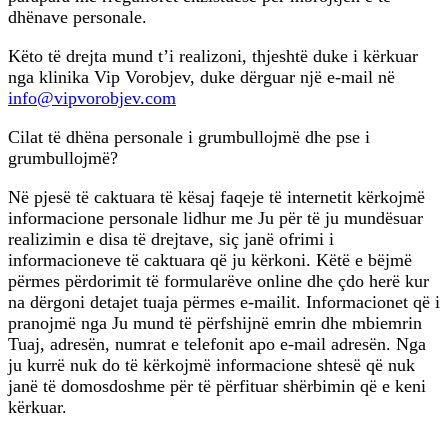
dhënave personale.
Këto të drejta mund t’i realizoni, thjeshtë duke i kërkuar
nga klinika Vip Vorobjev, duke dërguar një e-mail në
info@vipvorobjev.com
Cilat të dhëna personale i grumbullojmë dhe pse i
grumbullojmë?
Në pjesë të caktuara të kësaj faqeje të internetit kërkojmë
informacione personale lidhur me Ju për të ju mundësuar
realizimin e disa të drejtave, siç janë ofrimi i
informacioneve të caktuara që ju kërkoni. Këtë e bëjmë
përmes përdorimit të formularëve online dhe çdo herë kur
na dërgoni detajet tuaja përmes e-mailit. Informacionet që i
pranojmë nga Ju mund të përfshijnë emrin dhe mbiemrin
Tuaj, adresën, numrat e telefonit apo e-mail adresën. Nga
ju kurrë nuk do të kërkojmë informacione shtesë që nuk
janë të domosdoshme për të përfituar shërbimin që e keni
kërkuar.