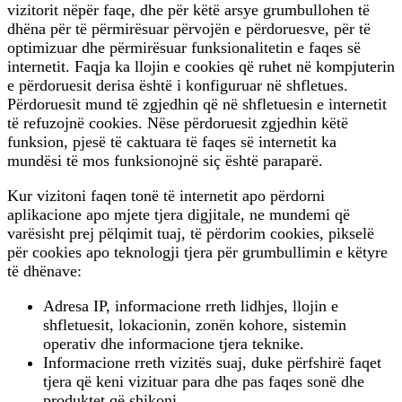
vizitorit nëpër faqe, dhe për këtë arsye grumbullohen të
dhëna për të përmirësuar përvojën e përdoruesve, për të
optimizuar dhe përmirësuar funksionalitetin e faqes së
internetit. Faqja ka llojin e cookies që ruhet në kompjuterin
e përdoruesit derisa është i konfiguruar në shfletues.
Përdoruesit mund të zgjedhin që në shfletuesin e internetit
të refuzojnë cookies. Nëse përdoruesit zgjedhin këtë
funksion, pjesë të caktuara të faqes së internetit ka
mundësi të mos funksionojnë siç është paraparë.
Kur vizitoni faqen tonë të internetit apo përdorni
aplikacione apo mjete tjera digjitale, ne mundemi që
varësisht prej pëlqimit tuaj, të përdorim cookies, pikselë
për cookies apo teknologji tjera për grumbullimin e këtyre
të dhënave:
Adresa IP, informacione rreth lidhjes, llojin e
shfletuesit, lokacionin, zonën kohore, sistemin
operativ dhe informacione tjera teknike.
Informacione rreth vizitës suaj, duke përfshirë faqet
tjera që keni vizituar para dhe pas faqes sonë dhe
produktet që shikoni.