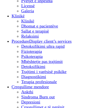
Pyetjet e shpeshta
Liçensë
Galeria
Klinikë
Klinikë
Dhomat e pacientëve
Sallat e terapisë
Relaksimi
Procedure
Display client’s services
Detoksifikimi ultra rapid
Fizioterapia
Psikoterapia
Mbështetje pas trajtimit
Detoksifikimi
Trajtimi i varësisë psikike
Diagnostikimi
Terapia profesionale
Çrregullime mendore
Ankthi
Sindroma Burn out
Depresioni
Çrregullimet e të ngrënit