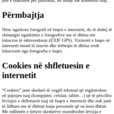
jetë e dukshme për publikun, në lidhje me komentin tuaj.
Përmbajtja
Nëse ngarkoni fotografi në faqen e internetit, do të duhej të
shmangni ngarkimin e fotografive me të dhëna me
lokacion të mbivendosur (EXIF GPS). Vizitorët e faqes së
internetit mund të marrin dhe tërheqin të dhëna rreth
lokacionit nga fotografia e faqes.
Cookies në shfletuesin e
internetit
“Cookies” janë skedarë të vegjël tekstual që regjistrohen
në pajisjen tuaj (kompjuter, celular, tablet…) që të përcillni
lëvizjen e shfletuesit tuaj në faqen e internetit dhe nuk janë
të lidhura me të dhënat tuaja personale që na keni dhënë.
Me ndihmën e këtyre skedarëve mundësohet lëvizja e