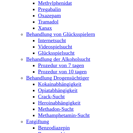
Methylphenidat
Pregabalin
Oxazepam
Tramadol
Xanax
Behandlung von Glücksspielern
Internetsucht
Videospielsucht
Glücksspielsucht
Behandlung der Alkoholsucht
Prozedur von 7 tagen
Prozedur von 10 tagen
Behandlung Drogensüchtiger
Kokainabhängigkeit
Opiatabhängigkeit
Crack-Sucht
Heroinabhängigkeit
Methadon-Sucht
Methamphetamin-Sucht
Entgiftung
Benzodiazepin