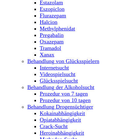
Estazolam
Eszopiclon
Flurazepam
Halcion
Methylphenidat
Pregabalin
Oxazepam
Tramadol
Xanax
Behandlung von Glücksspielern
Internetsucht
Videospielsucht
Glücksspielsucht
Behandlung der Alkoholsucht
Prozedur von 7 tagen
Prozedur von 10 tagen
Behandlung Drogensüchtiger
Kokainabhängigkeit
Opiatabhängigkeit
Crack-Sucht
Heroinabhängigkeit