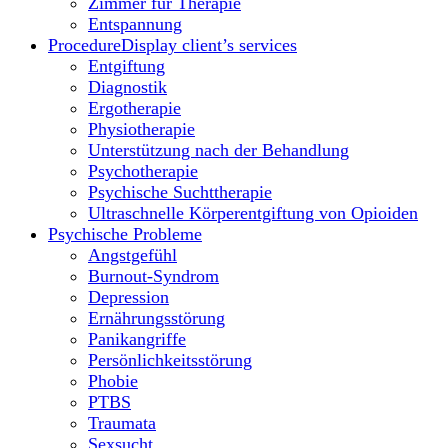
Zimmer für Therapie
Entspannung
Procedure
Display client’s services
Entgiftung
Diagnostik
Ergotherapie
Physiotherapie
Unterstützung nach der Behandlung
Psychotherapie
Psychische Suchttherapie
Ultraschnelle Körperentgiftung von Opioiden
Psychische Probleme
Angstgefühl
Burnout-Syndrom
Depression
Ernährungsstörung
Panikangriffe
Persönlichkeitsstörung
Phobie
PTBS
Traumata
Sexsucht