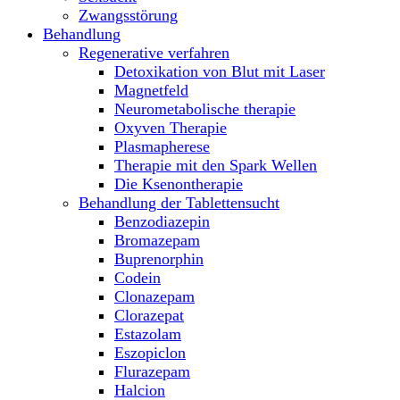
Zwangsstörung
Behandlung
Regenerative verfahren
Detoxikation von Blut mit Laser
Magnetfeld
Neurometabolische therapie
Oxyven Therapie
Plasmapherese
Therapie mit den Spark Wellen
Die Ksenontherapie
Behandlung der Tablettensucht
Benzodiazepin
Bromazepam
Buprenorphin
Codein
Clonazepam
Clorazepat
Estazolam
Eszopiclon
Flurazepam
Halcion