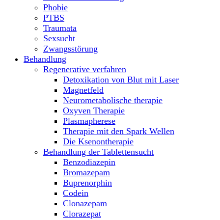
Phobie
PTBS
Traumata
Sexsucht
Zwangsstörung
Behandlung
Regenerative verfahren
Detoxikation von Blut mit Laser
Magnetfeld
Neurometabolische therapie
Oxyven Therapie
Plasmapherese
Therapie mit den Spark Wellen
Die Ksenontherapie
Behandlung der Tablettensucht
Benzodiazepin
Bromazepam
Buprenorphin
Codein
Clonazepam
Clorazepat