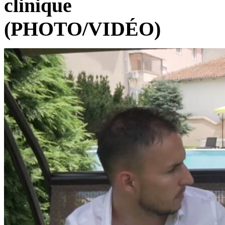
clinique
(PHOTO/VIDÉO)
Accueil
Blog
Maladies de dépendance
Dites NON aux drogues – Le célèbre youtubeur
Djota a visité notre clinique (PHOTO/VIDÉO)