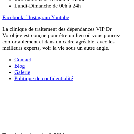
Lundi-Dimanche de 00h à 24h
Facebook-f
Instagram
Youtube
La clinique de traitement des dépendances VIP Dr
Vorobjev est conçue pour être un lieu où vous pourrez
confortablement et dans un cadre agréable, avec les
meilleurs experts, voir la vie sous un autre angle.
Contact
Blog
Galerie
Politique de confidentialité
La désintoxication ultra-rapide des opiacés
Tout ce que vous devez savoir sur le traitement de la
dépendance mentale
Diagnostic : étape importante du traitement
Soutien après traitement
Psychothérapie : conseil pour les dépendances