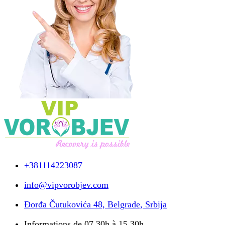
+381114223087
info@vipvorobjev.com
Đorđa Čutukovića 48, Belgrade, Srbija
Informations de 07.30h à 15.30h