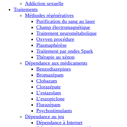
Addiction sexuelle
Traitements
Méthodes régénératives
Purification du sang au laser
Champ électromagnétique
Traitement neurométabolique
Oxyven procédure
Plasmaphérèse
Traitement par ondes Spark
Thérapie au xénon
Dépendance aux médicaments
Benzodiazepines
Bromazépam
Clobazam
Clorazépate
L’estazolam
L’eszopiclone
Flurazépam
Psychostimulants
Dépendance au jeu
Dépendance à Internet