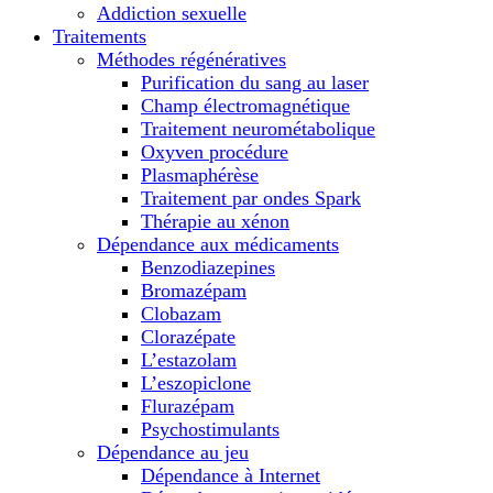
Addiction sexuelle
Traitements
Méthodes régénératives
Purification du sang au laser
Champ électromagnétique
Traitement neurométabolique
Oxyven procédure
Plasmaphérèse
Traitement par ondes Spark
Thérapie au xénon
Dépendance aux médicaments
Benzodiazepines
Bromazépam
Clobazam
Clorazépate
L’estazolam
L’eszopiclone
Flurazépam
Psychostimulants
Dépendance au jeu
Dépendance à Internet