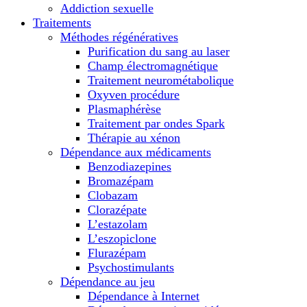
Addiction sexuelle
Traitements
Méthodes régénératives
Purification du sang au laser
Champ électromagnétique
Traitement neurométabolique
Oxyven procédure
Plasmaphérèse
Traitement par ondes Spark
Thérapie au xénon
Dépendance aux médicaments
Benzodiazepines
Bromazépam
Clobazam
Clorazépate
L’estazolam
L’eszopiclone
Flurazépam
Psychostimulants
Dépendance au jeu
Dépendance à Internet