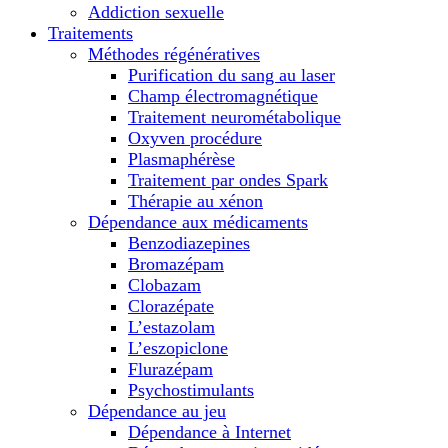
Addiction sexuelle
Traitements
Méthodes régénératives
Purification du sang au laser
Champ électromagnétique
Traitement neurométabolique
Oxyven procédure
Plasmaphérèse
Traitement par ondes Spark
Thérapie au xénon
Dépendance aux médicaments
Benzodiazepines
Bromazépam
Clobazam
Clorazépate
L’estazolam
L’eszopiclone
Flurazépam
Psychostimulants
Dépendance au jeu
Dépendance à Internet