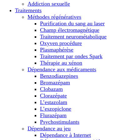
Addiction sexuelle
Traitements
Méthodes régénératives
Purification du sang au laser
Champ électromagnétique
Traitement neurométabolique
Oxyven procédure
Plasmaphérèse
Traitement par ondes Spark
Thérapie au xénon
Dépendance aux médicaments
Benzodiazepines
Bromazépam
Clobazam
Clorazépate
L’estazolam
L’eszopiclone
Flurazépam
Psychostimulants
Dépendance au jeu
Dépendance à Internet