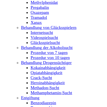
Methylphenidat
Pregabalin
Oxazepam
Tramadol
Xanax
Behandlung von Glücksspielern
Internetsucht
Videospielsucht
Glücksspielsucht
Behandlung der Alkoholsucht
Prozedur von 7 tagen
Prozedur von 10 tagen
Behandlung Drogensüchtiger
Kokainabhängigkeit
Opiatabhängigkeit
Crack-Sucht
Heroinabhängigkeit
Methadon-Sucht
Methamphetamin-Sucht
Entgiftung
Benzodiazepin