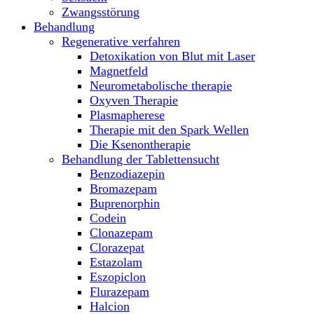
Zwangsstörung
Behandlung
Regenerative verfahren
Detoxikation von Blut mit Laser
Magnetfeld
Neurometabolische therapie
Oxyven Therapie
Plasmapherese
Therapie mit den Spark Wellen
Die Ksenontherapie
Behandlung der Tablettensucht
Benzodiazepin
Bromazepam
Buprenorphin
Codein
Clonazepam
Clorazepat
Estazolam
Eszopiclon
Flurazepam
Halcion