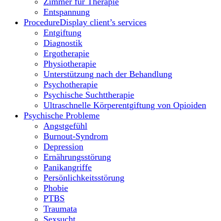
Zimmer für Therapie
Entspannung
Procedure
Display client’s services
Entgiftung
Diagnostik
Ergotherapie
Physiotherapie
Unterstützung nach der Behandlung
Psychotherapie
Psychische Suchttherapie
Ultraschnelle Körperentgiftung von Opioiden
Psychische Probleme
Angstgefühl
Burnout-Syndrom
Depression
Ernährungsstörung
Panikangriffe
Persönlichkeitsstörung
Phobie
PTBS
Traumata
Sexsucht