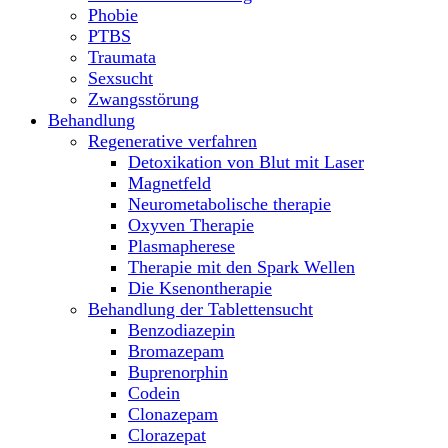
Phobie
PTBS
Traumata
Sexsucht
Zwangsstörung
Behandlung
Regenerative verfahren
Detoxikation von Blut mit Laser
Magnetfeld
Neurometabolische therapie
Oxyven Therapie
Plasmapherese
Therapie mit den Spark Wellen
Die Ksenontherapie
Behandlung der Tablettensucht
Benzodiazepin
Bromazepam
Buprenorphin
Codein
Clonazepam
Clorazepat