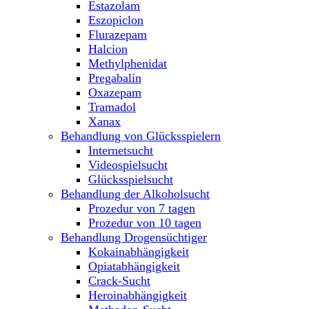
Estazolam
Eszopiclon
Flurazepam
Halcion
Methylphenidat
Pregabalin
Oxazepam
Tramadol
Xanax
Behandlung von Glücksspielern
Internetsucht
Videospielsucht
Glücksspielsucht
Behandlung der Alkoholsucht
Prozedur von 7 tagen
Prozedur von 10 tagen
Behandlung Drogensüchtiger
Kokainabhängigkeit
Opiatabhängigkeit
Crack-Sucht
Heroinabhängigkeit