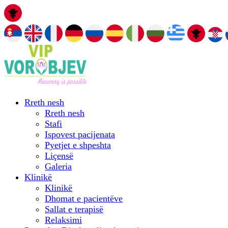
Rreth nesh
Rreth nesh
Stafi
Ispovest pacijenata
Pyetjet e shpeshta
Liçensë
Galeria
Klinikë
Klinikë
Dhomat e pacientëve
Sallat e terapisë
Relaksimi