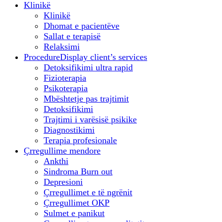
Klinikë
Klinikë
Dhomat e pacientëve
Sallat e terapisë
Relaksimi
Procedure
Display client’s services
Detoksifikimi ultra rapid
Fizioterapia
Psikoterapia
Mbështetje pas trajtimit
Detoksifikimi
Trajtimi i varësisë psikike
Diagnostikimi
Terapia profesionale
Çrregullime mendore
Ankthi
Sindroma Burn out
Depresioni
Çrregullimet e të ngrënit
Çrregullimet OKP
Sulmet e panikut