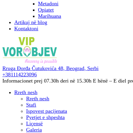
Metadoni
Opiatet
Marihuana
Artikuj në blog
Kontaktoni
Rruga Đorđa Čutukovića 48,
Beograd, Serbi
+381114223096
Informacionet prej 07.30h deri në 15.30h
E hënë – E diel pr
Rreth nesh
Rreth nesh
Stafi
Ispovest pacijenata
Pyetjet e shpeshta
Liçensë
Galeria