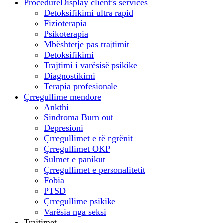
Procedure
Display client’s services
Detoksifikimi ultra rapid
Fizioterapia
Psikoterapia
Mbështetje pas trajtimit
Detoksifikimi
Trajtimi i varësisë psikike
Diagnostikimi
Terapia profesionale
Çrregullime mendore
Ankthi
Sindroma Burn out
Depresioni
Çrregullimet e të ngrënit
Çrregullimet OKP
Sulmet e panikut
Çrregullimet e personalitetit
Fobia
PTSD
Çrregullime psikike
Varësia nga seksi
Trajtimet