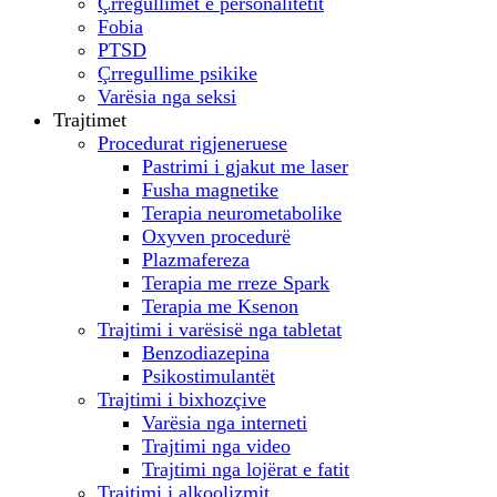
Çrregullimet e personalitetit
Fobia
PTSD
Çrregullime psikike
Varësia nga seksi
Trajtimet
Procedurat rigjeneruese
Pastrimi i gjakut me laser
Fusha magnetike
Terapia neurometabolike
Oxyven procedurë
Plazmafereza
Terapia me rreze Spark
Terapia me Ksenon
Trajtimi i varësisë nga tabletat
Benzodiazepina
Psikostimulantët
Trajtimi i bixhozçive
Varësia nga interneti
Trajtimi nga video
Trajtimi nga lojërat e fatit
Trajtimi i alkoolizmit