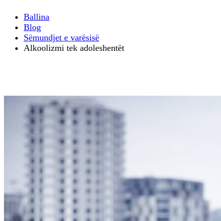
Ballina
Blog
Sëmundjet e varësisë
Alkoolizmi tek adoleshentët