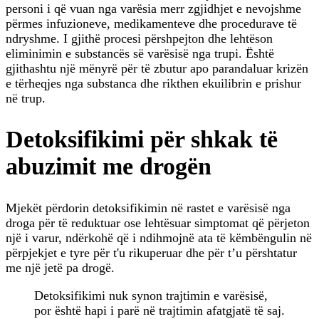
personi i që vuan nga varësia merr zgjidhjet e nevojshme
përmes infuzioneve, medikamenteve dhe procedurave të
ndryshme. I gjithë procesi përshpejton dhe lehtëson
eliminimin e substancës së varësisë nga trupi. Është
gjithashtu një mënyrë për të zbutur apo parandaluar krizën
e tërheqjes nga substanca dhe rikthen ekuilibrin e prishur
në trup.
Detoksifikimi për shkak të
abuzimit me drogën
Mjekët përdorin detoksifikimin në rastet e varësisë nga
droga për të reduktuar ose lehtësuar simptomat që përjeton
një i varur, ndërkohë që i ndihmojnë ata të këmbëngulin në
përpjekjet e tyre për t'u rikuperuar dhe për t’u përshtatur
me një jetë pa drogë.
Detoksifikimi nuk synon trajtimin e varësisë,
por është hapi i parë në trajtimin afatgjatë të saj.