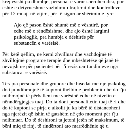
krejtësisht pa dhimbje, personat e varur shërohen disi, por
është e detyrueshme vazhdimi i trajtimit dhe kontrolleve
për 12 muajt në vijim, për të siguruar shërimin e tyre.
Ajo që pason është shumë më e vështirë, por
edhe më e rëndësishme, dhe ajo është largimi
psikologjik, pra humbja e dëshirës për
substancën e varësisë.
Për këtë qëllim, ne kemi zhvilluar dhe vazhdojmë të
zhvillojmë programe terapie dhe mbështetëse që janë të
nevojshme për pacientët për t'i rezistuar tundimeve nga
substancat e varësisë.
Terapia personale dhe grupore dhe bisedat me një psikolog
do t'ju ndihmojnë të kuptoni thelbin e problemit dhe do t'ju
ndihmojnë të përballeni me varësinë edhe në nivelin e
nënndërgjegjes tuaj. Do ta doni personalitetin tuaj të ri dhe
do të kuptoni se pirja e alkolit ju ka bërë të distancoheni
nga njerëzit që ishin të gatshëm në çdo moment për t'ju
ndihmuar. Do të dëshironi ta jetoni jetën në maksimum, të
bëni miq të rinj, të rindërtoni ato marrëdhënie që u