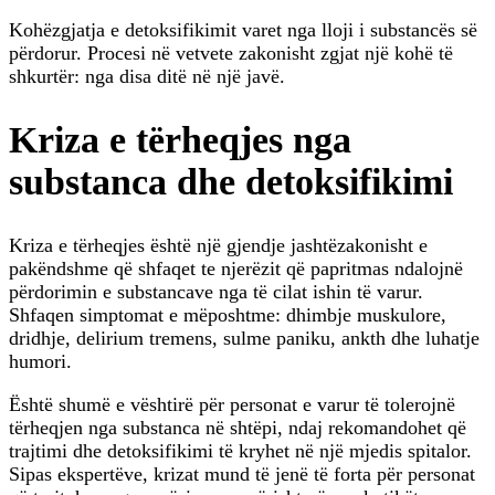
Kohëzgjatja e detoksifikimit varet nga lloji i substancës së
përdorur. Procesi në vetvete zakonisht zgjat një kohë të
shkurtër: nga disa ditë në një javë.
Kriza e tërheqjes nga
substanca dhe detoksifikimi
Kriza e tërheqjes është një gjendje jashtëzakonisht e
pakëndshme që shfaqet te njerëzit që papritmas ndalojnë
përdorimin e substancave nga të cilat ishin të varur.
Shfaqen simptomat e mëposhtme: dhimbje muskulore,
dridhje, delirium tremens, sulme paniku, ankth dhe luhatje
humori.
Është shumë e vështirë për personat e varur të tolerojnë
tërheqjen nga substanca në shtëpi, ndaj rekomandohet që
trajtimi dhe detoksifikimi të kryhet në një mjedis spitalor.
Sipas ekspertëve, krizat mund të jenë të forta për personat