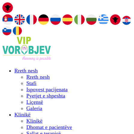
Rreth nesh
Rreth nesh
Stafi
Ispovest pacijenata
Pyetjet e shpeshta
Liçensë
Galeria
Klinikë
Klinikë
Dhomat e pacientëve
Sallat e terapisë