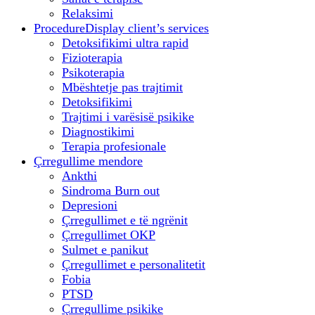
Relaksimi
Procedure
Display client’s services
Detoksifikimi ultra rapid
Fizioterapia
Psikoterapia
Mbështetje pas trajtimit
Detoksifikimi
Trajtimi i varësisë psikike
Diagnostikimi
Terapia profesionale
Çrregullime mendore
Ankthi
Sindroma Burn out
Depresioni
Çrregullimet e të ngrënit
Çrregullimet OKP
Sulmet e panikut
Çrregullimet e personalitetit
Fobia
PTSD
Çrregullime psikike