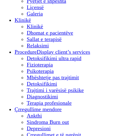
Pyetjet e shpeshta
Liçensë
Galeria
Klinikë
Klinikë
Dhomat e pacientëve
Sallat e terapisë
Relaksimi
Procedure
Display client’s services
Detoksifikimi ultra rapid
Fizioterapia
Psikoterapia
Mbështetje pas trajtimit
Detoksifikimi
Trajtimi i varësisë psikike
Diagnostikimi
Terapia profesionale
Çrregullime mendore
Ankthi
Sindroma Burn out
Depresioni
Çrregullimet e të ngrënit