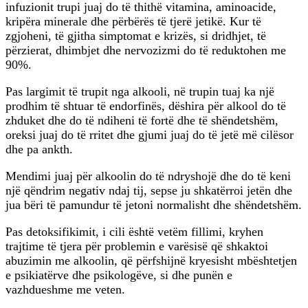
infuzionit trupi juaj do të thithë vitamina, aminoacide,
kripëra minerale dhe përbërës të tjerë jetikë. Kur të
zgjoheni, të gjitha simptomat e krizës, si dridhjet, të
përzierat, dhimbjet dhe nervozizmi do të reduktohen me
90%.
Pas largimit të trupit nga alkooli, në trupin tuaj ka një
prodhim të shtuar të endorfinës, dëshira për alkool do të
zhduket dhe do të ndiheni të fortë dhe të shëndetshëm,
oreksi juaj do të rritet dhe gjumi juaj do të jetë më cilësor
dhe pa ankth.
Mendimi juaj për alkoolin do të ndryshojë dhe do të keni
një qëndrim negativ ndaj tij, sepse ju shkatërroi jetën dhe
jua bëri të pamundur të jetoni normalisht dhe shëndetshëm.
Pas detoksifikimit, i cili është vetëm fillimi, kryhen
trajtime të tjera për problemin e varësisë që shkaktoi
abuzimin me alkoolin, që përfshijnë kryesisht mbështetjen
e psikiatërve dhe psikologëve, si dhe punën e
vazhdueshme me veten.