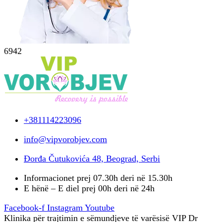
6942
+381114223096
info@vipvorobjev.com
Đorđa Čutukovića 48, Beograd, Serbi
Informacionet prej 07.30h deri në 15.30h
E hënë – E diel prej 00h deri në 24h
Facebook-f
Instagram
Youtube
Klinika për trajtimin e sëmundjeve të varësisë VIP Dr