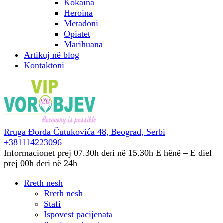
Kokaina
Heroina
Metadoni
Opiatet
Marihuana
Artikuj në blog
Kontaktoni
Rruga Đorđa Čutukovića 48,
Beograd, Serbi
+381114223096
Informacionet prej 07.30h deri në 15.30h
E hënë – E diel
prej 00h deri në 24h
Rreth nesh
Rreth nesh
Stafi
Ispovest pacijenata