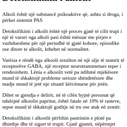
Alkoli është një substancë psikoaktive që, ashtu si droga, i
përket sistemit PAS
Detoksifikimi i alkolit është një proces gjatë të cilit trupi i
një të varuri nga alkoli pasi është mësuar me pirjen e
vazhdueshme për një periudhë të gjatë kohore, episodike
ose ditore te alkolit, kthehet në normalitet.
Varësia e rëndë nga alkooli rezulton në një ulje të numrit të
receptorëve GABA, një receptor neurotransmetues teper i
rendesishem. Lënia e alkoolit vetë pa ndihmë mjekësore
mund të shkaktojë probleme serioze shëndetësore dhe
madje mund të jetë nje situatë kërcënuese për jetën.
Dihet se gjendja e delirit, në të cilën hyjnë personat që
ndalojnë alkoolin papritur, është fatale në 10% të rasteve,
sepse mund të shkaktojë goditje në tru ose atak në zemër.
Detoksifikimi i alkoolit përfshin pastrimin e plotë pa
dhimbje dhe të sigurt të trupit. Gjatë gjumit, nëpërmjet