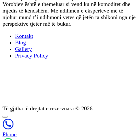
Vorobjev është e themeluar si vend ku në komoditet dhe
mjedis të këndshëm. Me ndihmën e ekspertëve më të
njohur mund t’i ndihmoni vetes që jetën ta shikoni nga një
perspektive tjetër më të bukur.
Kontakt
Blog
Gallery
Privacy Policy
Terapia profesionale
Trajtimi i varësisë psikike
Diagnostikimi
Mbështetje pas trajtimit
Psikoterapia
Të gjitha të drejtat e rezervuara © 2026
Phone