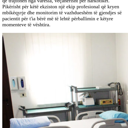
që trajtohen nga varësia, veçanërisht për narkotikët.
Pikërisht për këtë ekziston një ekip profesional që kryen
mbikëqyrje dhe monitorim të vazhdueshëm të gjendjes së
pacientit për t'ia bërë më të lehtë përballimin e këtyre
momenteve të vështira.