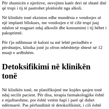
Për shumicën e njerëzve, nevojiten katër deri në shtatë ditë
që trupi i tij të pastrohet plotësisht nga alkoli.
Në klinikën tonë ekziston edhe mundësia e vendosjes së
një implanti bllokues, me vendosjen e të cilit trupi juaj
ndalon së reaguari ndaj alkoolit dhe konsumimi i tij bëhet i
pakuptimtë.
Për t'ju ndihmuar të kaloni sa më lehtë periudhën e
përshtatjes, klinika jonë ju ofron mbështetje shtesë në 12
muajt e ardhshëm.
Detoksifikimi në klinikën
tonë
Në klinikën tonë, ne planifikojmë me kujdes qasjen tonë
ndaj secilit pacient. Për disa, terapia farmakologjike është
e mjaftueshme, por është vetëm hapi i parë që duhet
ndërmarrë. Pas përfundimit të detoksifikimit, i cili është