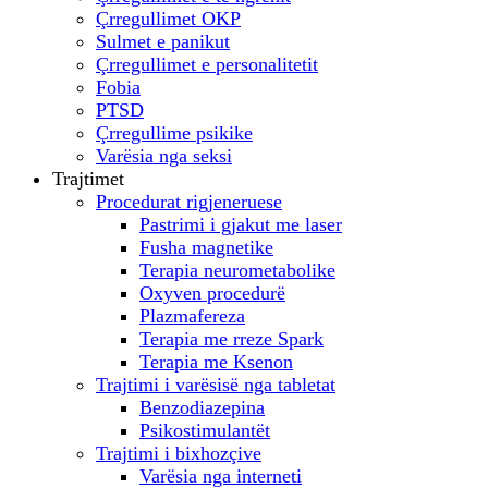
Çrregullimet OKP
Sulmet e panikut
Çrregullimet e personalitetit
Fobia
PTSD
Çrregullime psikike
Varësia nga seksi
Trajtimet
Procedurat rigjeneruese
Pastrimi i gjakut me laser
Fusha magnetike
Terapia neurometabolike
Oxyven procedurë
Plazmafereza
Terapia me rreze Spark
Terapia me Ksenon
Trajtimi i varësisë nga tabletat
Benzodiazepina
Psikostimulantët
Trajtimi i bixhozçive
Varësia nga interneti