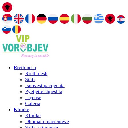
Rreth nesh
Rreth nesh
Stafi
Ispovest pacijenata
Pyetjet e shpeshta
Liçensë
Galeria
Klinikë
Klinikë
Dhomat e pacientëve
Sallat e terapisë