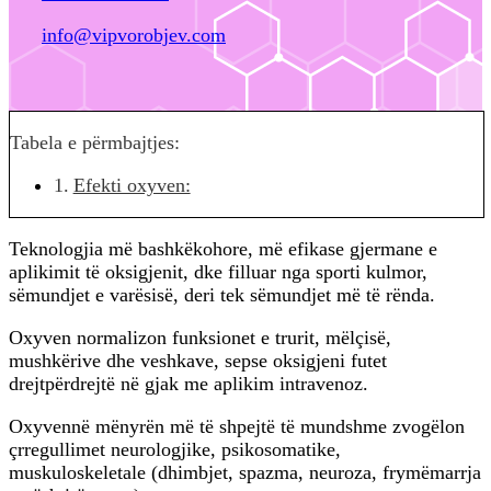
info@vipvorobjev.com
Tabela e përmbajtjes:
Efekti oxyven:
Teknologjia më bashkëkohore, më efikase gjermane e
aplikimit të oksigjenit, dke filluar nga sporti kulmor,
sëmundjet e varësisë, deri tek sëmundjet më të rënda.
Oxyven normalizon funksionet e trurit, mëlçisë,
mushkërive dhe veshkave, sepse oksigjeni futet
drejtpërdrejtë në gjak me aplikim intravenoz.
Oxyvennë mënyrën më të shpejtë të mundshme zvogëlon
çrregullimet neurologjike, psikosomatike,
muskuloskeletale (dhimbjet, spazma, neuroza, frymëmarrja