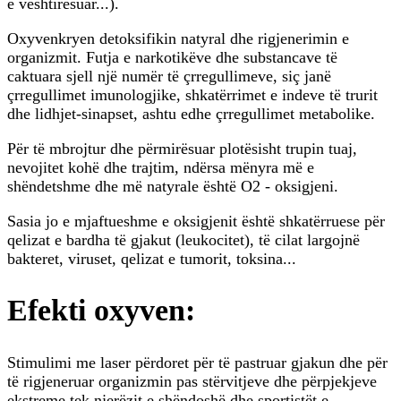
e vështirësuar...).
Oxyvenkryen detoksifikin natyral dhe rigjenerimin e
organizmit. Futja e narkotikëve dhe substancave të
caktuara sjell një numër të çrregullimeve, siç janë
çrregullimet imunologjike, shkatërrimet e indeve të trurit
dhe lidhjet-sinapset, ashtu edhe çrregullimet metabolike.
Për të mbrojtur dhe përmirësuar plotësisht trupin tuaj,
nevojitet kohë dhe trajtim, ndërsa mënyra më e
shëndetshme dhe më natyrale është O2 - oksigjeni.
Sasia jo e mjaftueshme e oksigjenit është shkatërruese për
qelizat e bardha të gjakut (leukocitet), të cilat largojnë
bakteret, viruset, qelizat e tumorit, toksina...
Efekti oxyven:
Stimulimi me laser përdoret për të pastruar gjakun dhe për
të rigjeneruar organizmin pas stërvitjeve dhe përpjekjeve
ekstreme tek njerëzit e shëndoshë dhe sportistët e