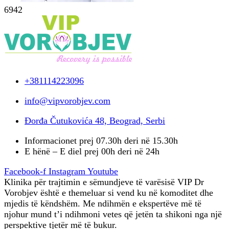
6942
+381114223096
info@vipvorobjev.com
Đorđa Čutukovića 48, Beograd, Serbi
Informacionet prej 07.30h deri në 15.30h
E hënë – E diel prej 00h deri në 24h
Facebook-f
Instagram
Youtube
Klinika për trajtimin e sëmundjeve të varësisë VIP Dr
Vorobjev është e themeluar si vend ku në komoditet dhe
mjedis të këndshëm. Me ndihmën e ekspertëve më të
njohur mund t’i ndihmoni vetes që jetën ta shikoni nga një
perspektive tjetër më të bukur.