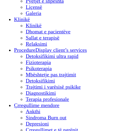
Pyetjet e shpeshta
Liçensë
Galeria
Klinikë
Klinikë
Dhomat e pacientëve
Sallat e terapisë
Relaksimi
Procedure
Display client’s services
Detoksifikimi ultra rapid
Fizioterapia
Psikoterapia
Mbështetje pas trajtimit
Detoksifikimi
Trajtimi i varësisë psikike
Diagnostikimi
Terapia profesionale
Çrregullime mendore
Ankthi
Sindroma Burn out
Depresioni
Çrregullimet e të ngrënit