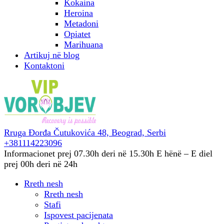
Kokaina
Heroina
Metadoni
Opiatet
Marihuana
Artikuj në blog
Kontaktoni
Rruga Đorđa Čutukovića 48,
Beograd, Serbi
+381114223096
Informacionet prej 07.30h deri në 15.30h
E hënë – E diel
prej 00h deri në 24h
Rreth nesh
Rreth nesh
Stafi
Ispovest pacijenata