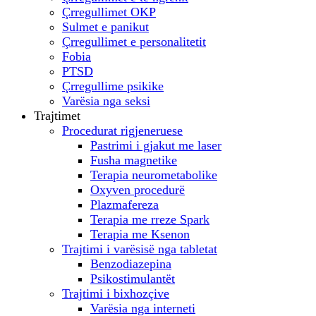
Çrregullimet OKP
Sulmet e panikut
Çrregullimet e personalitetit
Fobia
PTSD
Çrregullime psikike
Varësia nga seksi
Trajtimet
Procedurat rigjeneruese
Pastrimi i gjakut me laser
Fusha magnetike
Terapia neurometabolike
Oxyven procedurë
Plazmafereza
Terapia me rreze Spark
Terapia me Ksenon
Trajtimi i varësisë nga tabletat
Benzodiazepina
Psikostimulantët
Trajtimi i bixhozçive
Varësia nga interneti