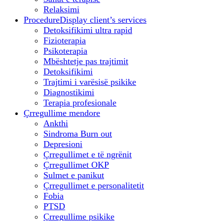
Relaksimi
Procedure
Display client’s services
Detoksifikimi ultra rapid
Fizioterapia
Psikoterapia
Mbështetje pas trajtimit
Detoksifikimi
Trajtimi i varësisë psikike
Diagnostikimi
Terapia profesionale
Çrregullime mendore
Ankthi
Sindroma Burn out
Depresioni
Çrregullimet e të ngrënit
Çrregullimet OKP
Sulmet e panikut
Çrregullimet e personalitetit
Fobia
PTSD
Çrregullime psikike