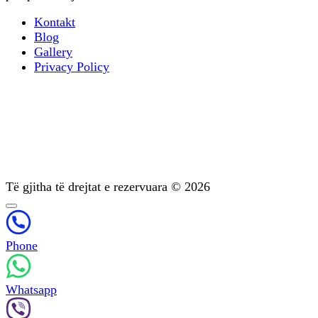
Kontakt
Blog
Gallery
Privacy Policy
Terapia profesionale
Trajtimi i varësisë psikike
Diagnostikimi
Mbështetje pas trajtimit
Psikoterapia
Të gjitha të drejtat e rezervuara © 2026
Phone
Whatsapp