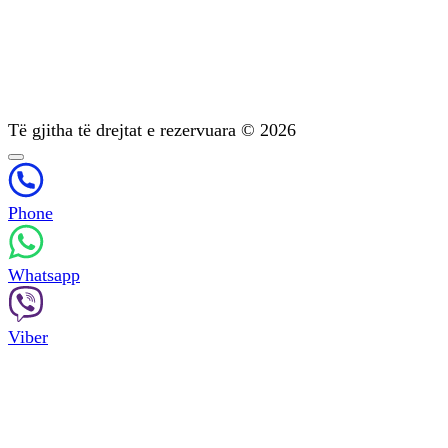
Trajtimi i varësisë psikike
Diagnostikimi
Mbështetje pas trajtimit
Psikoterapia
Të gjitha të drejtat e rezervuara © 2026
Phone
Whatsapp
Viber