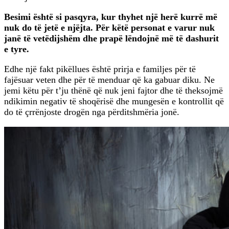
Besimi është si pasqyra, kur thyhet një herë kurrë më
nuk do të jetë e njëjta. Për këtë personat e varur nuk
janë të vetëdijshëm dhe prapë lëndojnë më të dashurit
e tyre.
Edhe një fakt pikëllues është prirja e familjes për të
fajësuar veten dhe për të menduar që ka gabuar diku. Ne
jemi këtu për t’ju thënë që nuk jeni fajtor dhe të theksojmë
ndikimin negativ të shoqërisë dhe mungesën e kontrollit që
do të çrrënjoste drogën nga përditshmëria jonë.