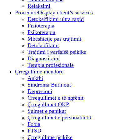
Relaksimi
Procedure
Display client’s services
Detoksifikimi ultra rapid
Fizioterapia
Psikoterapia
Mbështetje pas trajtimit
Detoksifikimi
Trajtimi i varësisë psikike
Diagnostikimi
Terapia profesionale
Çrregullime mendore
Ankthi
Sindroma Burn out
Depresioni
Çrregullimet e të ngrënit
Çrregullimet OKP
Sulmet e panikut
Çrregullimet e personalitetit
Fobia
PTSD
Çrregullime psikike