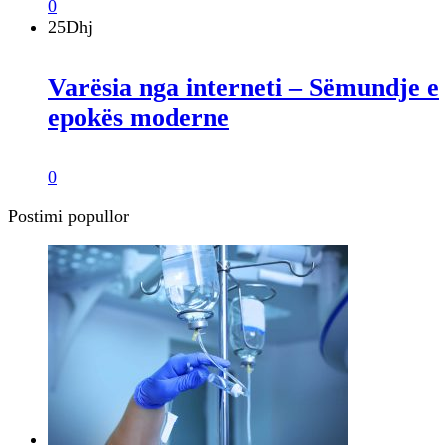
0
25
Dhj
Varësia nga interneti – Sëmundje e
epokës moderne
0
Postimi popullor