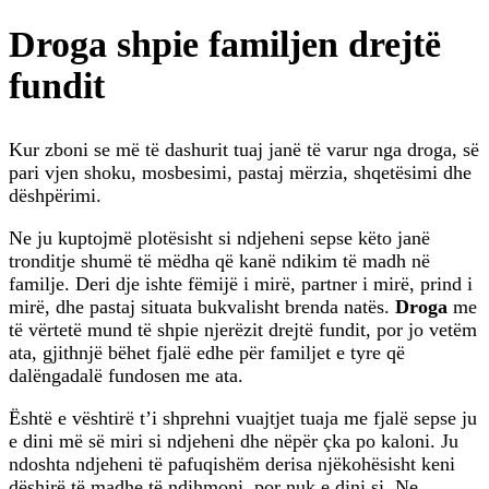
Droga shpie familjen drejtë
fundit
Kur zboni se më të dashurit tuaj janë të varur nga droga, së
pari vjen shoku, mosbesimi, pastaj mërzia, shqetësimi dhe
dëshpërimi.
Ne ju kuptojmë plotësisht si ndjeheni sepse këto janë
tronditje shumë të mëdha që kanë ndikim të madh në
familje. Deri dje ishte fëmijë i mirë, partner i mirë, prind i
mirë, dhe pastaj situata bukvalisht brenda natës.
Droga
me
të vërtetë mund të shpie njerëzit drejtë fundit, por jo vetëm
ata, gjithnjë bëhet fjalë edhe për familjet e tyre që
dalëngadalë fundosen me ata.
Është e vështirë t’i shprehni vuajtjet tuaja me fjalë sepse ju
e dini më së miri si ndjeheni dhe nëpër çka po kaloni. Ju
ndoshta ndjeheni të pafuqishëm derisa njëkohësisht keni
dëshirë të madhe të ndihmoni, por nuk e dini si. Ne