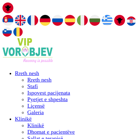
Rreth nesh
Rreth nesh
Stafi
Ispovest pacijenata
Pyetjet e shpeshta
Liçensë
Galeria
Klinikë
Klinikë
Dhomat e pacientëve
Sallat e terapisë