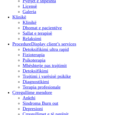
Pyetjet e shpeshta
Liçensë
Galeria
Klinikë
Klinikë
Dhomat e pacientëve
Sallat e terapisë
Relaksimi
Procedure
Display client’s services
Detoksifikimi ultra rapid
Fizioterapia
Psikoterapia
Mbështetje pas trajtimit
Detoksifikimi
Trajtimi i varësisë psikike
Diagnostikimi
Terapia profesionale
Çrregullime mendore
Ankthi
Sindroma Burn out
Depresioni
Çrregullimet e të ngrënit