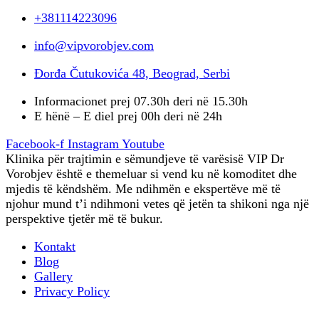
+381114223096
info@vipvorobjev.com
Đorđa Čutukovića 48, Beograd, Serbi
Informacionet prej 07.30h deri në 15.30h
E hënë – E diel prej 00h deri në 24h
Facebook-f
Instagram
Youtube
Klinika për trajtimin e sëmundjeve të varësisë VIP Dr
Vorobjev është e themeluar si vend ku në komoditet dhe
mjedis të këndshëm. Me ndihmën e ekspertëve më të
njohur mund t’i ndihmoni vetes që jetën ta shikoni nga një
perspektive tjetër më të bukur.
Kontakt
Blog
Gallery
Privacy Policy
Terapia profesionale