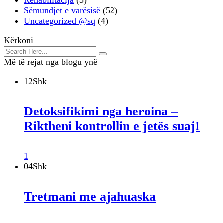
Sëmundjet e varësisë
(52)
Uncategorized @sq
(4)
Kërkoni
Më të rejat nga blogu ynë
12
Shk
Detoksifikimi nga heroina –
Riktheni kontrollin e jetës suaj!
1
04
Shk
Tretmani me ajahuaska