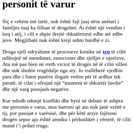
personit të varur
Siç e cekëm më lartë, nuk është faji juaj nëse anëtari i
familjes tuaj ka filluar të drogohet. Ai është një vendim i
keq i atij, i cili e shpie drejtë shkatërrimit edhe atë edhe
juve. Megjithatë nuk është krejt ashtu bardhë e zi.
Droga sjell ndryshime të proceseve kimike në
tru
të cilët
ndikojnë në mendimet, emocionet dhe sjelljet e njerëzve.
Ata më pas bien në rreth vicioz të drogës në të cilin sillen
dhe nuk shohin rrugëdalje nga aty. Jo rrallëherë vjedhin
para dhe i futen punëve ilegale vetëm për të ardhur tek
paratë, të cilat i ofrojnë një “moment të shkurtër lavdie”
dhe një varg pasojash negative.
Kur ndodh ndonjë konflikt dhe hyni në debate të ashpra
me personin e varur, mos harroni që ato nuk janë vetitë e
tij, por pasojat e varësisë, dhe për këtë arsye fajësoni
drogën sepse ajo është armiku i përbashkët i vërtetë, të cilit
mund t’i prihet rruga.