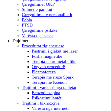
Çrregullimet OKP
Sulmet e panikut
Çrregullimet e personalitetit
Fobia
PTSD
Çrregullime psikike
Varësia nga seksi
Trajtimet
Procedurat rigjeneruese
Pastrimi i gjakut me laser
Fusha magnetike
Terapia neurometabolike
Oxyven procedurë
Plazmafereza
Terapia me rreze Spark
Terapia me Ksenon
Trajtimi i varësisë nga tabletat
Benzodiazepina
Psikostimulantët
Trajtimi i bixhozçive
Varësia nga interneti