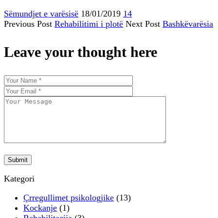
Sëmundjet e varësisë
18/01/2019
14
Previous Post
Rehabilitimi i plotë
Next Post
Bashkëvarësia
Leave your thought here
Kategori
Çrregullimet psikologjike
(13)
Kockanje
(1)
Rehabilitacija
(3)