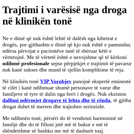
Trajtimi i varësisë nga droga
në klinikën tonë
Ne e dimë që nuk është lehtë të dalësh nga kthetrat e
drogës, por gjithashtu e dimë që kjo nuk është e pamundur,
ndërsa përvojat e pacientëve tanë të shëruar këtë e
vërtetojnë. Me të vërtetë është e nevojshme që të kërkoni
ndihmë profesionale
sepse përpjekjet e trajtimit të pavarur
nuk kanë sukses dhe mund të sjellin komplikime të reja.
Në klinikën tonë
VIP Vorobjev
punojnë ekspertë eminentë
të cilët i kanë ndihmuar shumë personave të varur dhe
familjeve të tyre të dalin nga ferri i drogës. Nuk ekziston
dallimi ndërmjet drogave të lehta dhe të rënda
, të gjitha
drogat duhet të merren dhe trajtohen seriozisht.
Me ndihmën tonë, përsëri do të vendosni harmoninë në
familje dhe do të filloni jetë më të bukur e më të
shëndetshme së bashku me më të dashurit tuaj.