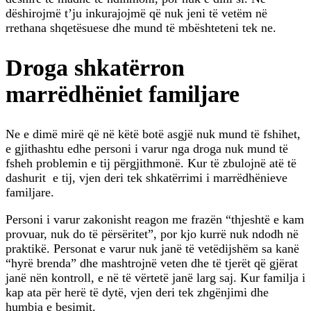
dëshirojmë t’ju inkurajojmë që nuk jeni të vetëm në
rrethana shqetësuese dhe mund të mbështeteni tek ne.
Droga shkatërron
marrëdhëniet familjare
Ne e dimë mirë që në këtë botë asgjë nuk mund të fshihet,
e gjithashtu edhe personi i varur nga droga nuk mund të
fsheh problemin e tij përgjithmonë. Kur të zbulojnë atë të
dashurit e tij, vjen deri tek shkatërrimi i marrëdhënieve
familjare.
Personi i varur zakonisht reagon me frazën “thjeshtë e kam
provuar, nuk do të përsëritet”, por kjo kurrë nuk ndodh në
praktikë. Personat e varur nuk janë të vetëdijshëm sa kanë
“hyrë brenda” dhe mashtrojnë veten dhe të tjerët që gjërat
janë nën kontroll, e në të vërtetë janë larg saj. Kur familja i
kap ata për herë të dytë, vjen deri tek zhgënjimi dhe
humbja e besimit.