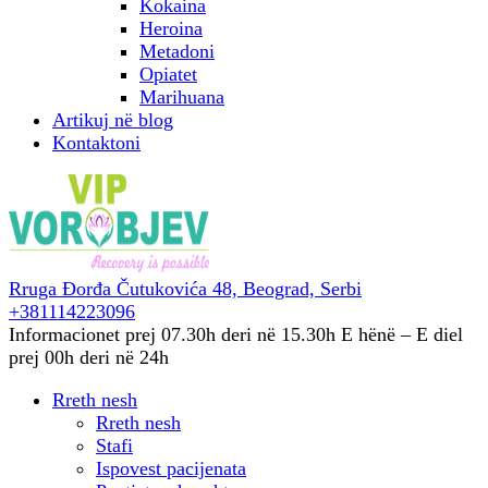
Kokaina
Heroina
Metadoni
Opiatet
Marihuana
Artikuj në blog
Kontaktoni
Rruga Đorđa Čutukovića 48,
Beograd, Serbi
+381114223096
Informacionet prej 07.30h deri në 15.30h
E hënë – E diel
prej 00h deri në 24h
Rreth nesh
Rreth nesh
Stafi
Ispovest pacijenata