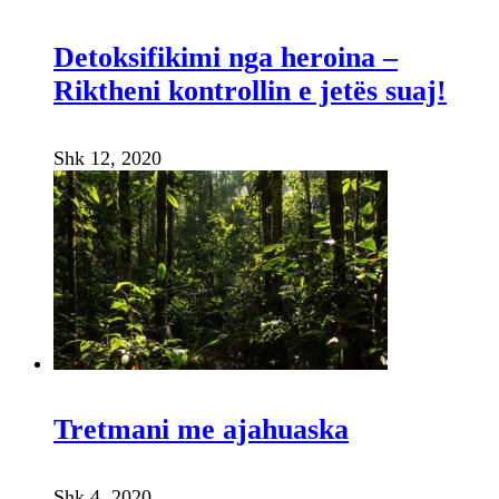
Detoksifikimi nga heroina –
Riktheni kontrollin e jetës suaj!
Shk 12, 2020
Tretmani me ajahuaska
Shk 4, 2020