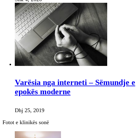
Varësia nga interneti – Sëmundje e
epokës moderne
Dhj 25, 2019
Fotot e klinikës sonë