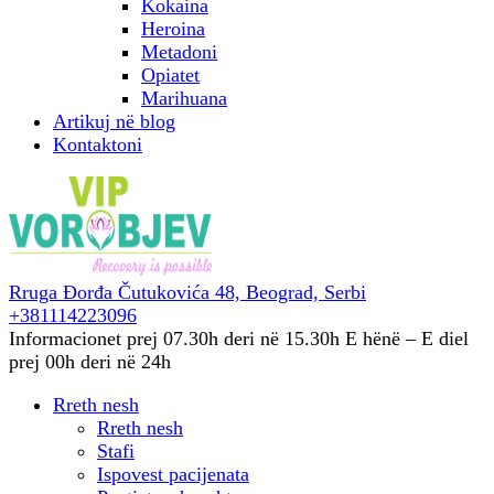
Kokaina
Heroina
Metadoni
Opiatet
Marihuana
Artikuj në blog
Kontaktoni
Rruga Đorđa Čutukovića 48,
Beograd, Serbi
+381114223096
Informacionet prej 07.30h deri në 15.30h
E hënë – E diel
prej 00h deri në 24h
Rreth nesh
Rreth nesh
Stafi
Ispovest pacijenata