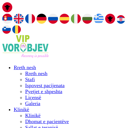
Rreth nesh
Rreth nesh
Stafi
Ispovest pacijenata
Pyetjet e shpeshta
Liçensë
Galeria
Klinikë
Klinikë
Dhomat e pacientëve
Sallat e terapisë