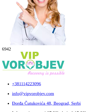
6942
+381114223096
info@vipvorobjev.com
Đorđa Čutukovića 48, Beograd, Serbi