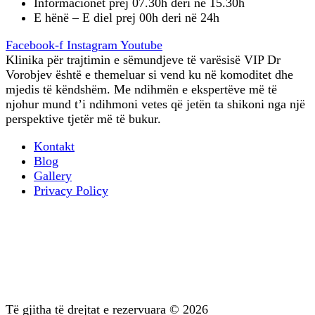
Informacionet prej 07.30h deri në 15.30h
E hënë – E diel prej 00h deri në 24h
Facebook-f
Instagram
Youtube
Klinika për trajtimin e sëmundjeve të varësisë VIP Dr
Vorobjev është e themeluar si vend ku në komoditet dhe
mjedis të këndshëm. Me ndihmën e ekspertëve më të
njohur mund t’i ndihmoni vetes që jetën ta shikoni nga një
perspektive tjetër më të bukur.
Kontakt
Blog
Gallery
Privacy Policy
Terapia profesionale
Trajtimi i varësisë psikike
Diagnostikimi
Mbështetje pas trajtimit
Psikoterapia
Të gjitha të drejtat e rezervuara © 2026