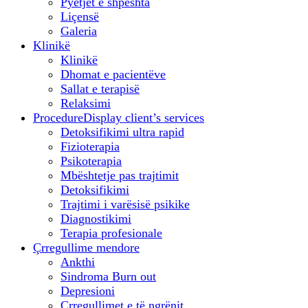
Pyetjet e shpeshta
Liçensë
Galeria
Klinikë
Klinikë
Dhomat e pacientëve
Sallat e terapisë
Relaksimi
Procedure
Display client’s services
Detoksifikimi ultra rapid
Fizioterapia
Psikoterapia
Mbështetje pas trajtimit
Detoksifikimi
Trajtimi i varësisë psikike
Diagnostikimi
Terapia profesionale
Çrregullime mendore
Ankthi
Sindroma Burn out
Depresioni
Çrregullimet e të ngrënit