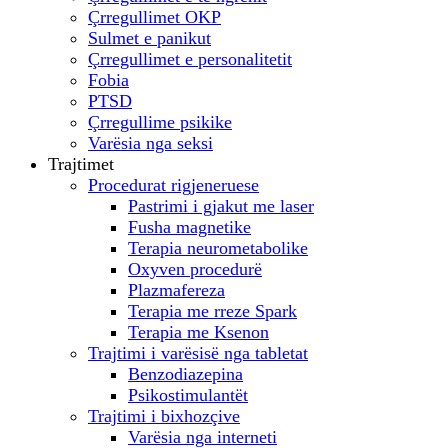
Çrregullimet OKP
Sulmet e panikut
Çrregullimet e personalitetit
Fobia
PTSD
Çrregullime psikike
Varësia nga seksi
Trajtimet
Procedurat rigjeneruese
Pastrimi i gjakut me laser
Fusha magnetike
Terapia neurometabolike
Oxyven procedurë
Plazmafereza
Terapia me rreze Spark
Terapia me Ksenon
Trajtimi i varësisë nga tabletat
Benzodiazepina
Psikostimulantët
Trajtimi i bixhozçive
Varësia nga interneti