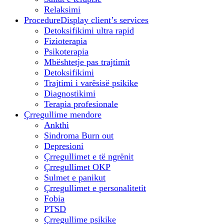
Relaksimi
Procedure
Display client’s services
Detoksifikimi ultra rapid
Fizioterapia
Psikoterapia
Mbështetje pas trajtimit
Detoksifikimi
Trajtimi i varësisë psikike
Diagnostikimi
Terapia profesionale
Çrregullime mendore
Ankthi
Sindroma Burn out
Depresioni
Çrregullimet e të ngrënit
Çrregullimet OKP
Sulmet e panikut
Çrregullimet e personalitetit
Fobia
PTSD
Çrregullime psikike