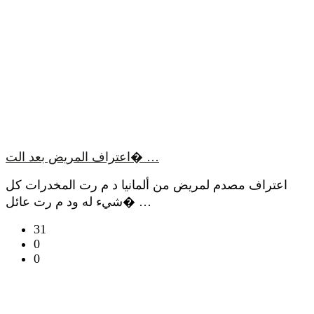
اعتراف المريض بعد الت� …
اعتراف مصدم لمريض من ألمانيا د م رت المخدرات كل
شيء له ود م رت عائل� …
31
0
0