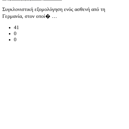
Συγκλονιστική εξομολόγηση ενός ασθενή από τη
Γερμανία, στον οποί� …
41
0
0