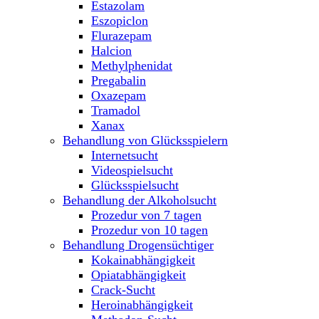
Estazolam
Eszopiclon
Flurazepam
Halcion
Methylphenidat
Pregabalin
Oxazepam
Tramadol
Xanax
Behandlung von Glücksspielern
Internetsucht
Videospielsucht
Glücksspielsucht
Behandlung der Alkoholsucht
Prozedur von 7 tagen
Prozedur von 10 tagen
Behandlung Drogensüchtiger
Kokainabhängigkeit
Opiatabhängigkeit
Crack-Sucht
Heroinabhängigkeit