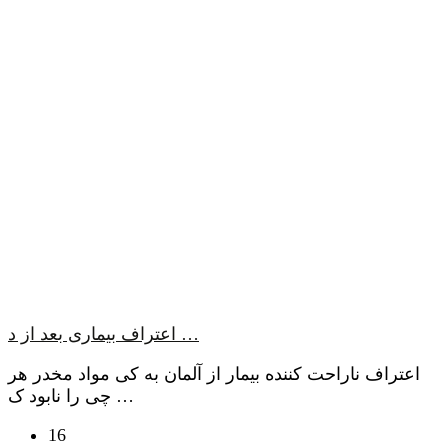
اعتراف بیماری بعد از د …
اعتراف ناراحت کننده بیمار از آلمان به کی مواد مخدر هر
چی را نابود ک …
16