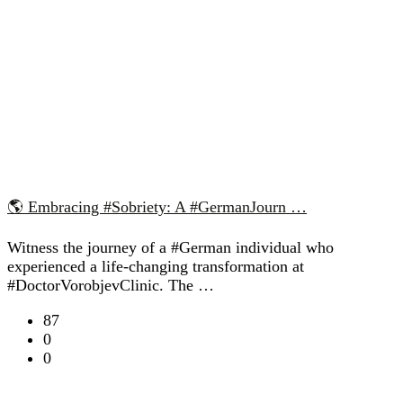
🌎 Embracing #Sobriety: A #GermanJourn …
Witness the journey of a #German individual who
experienced a life-changing transformation at
#DoctorVorobjevClinic. The …
87
0
0