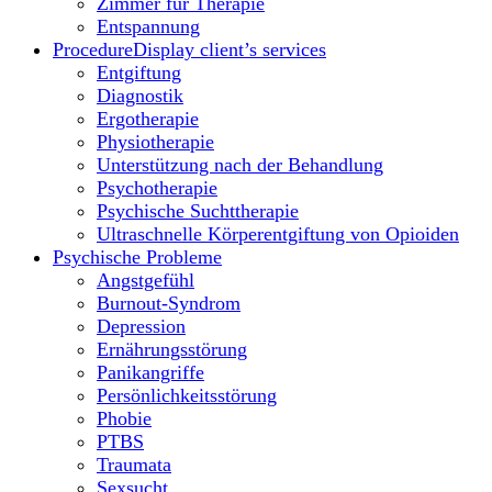
Zimmer für Therapie
Entspannung
Procedure
Display client’s services
Entgiftung
Diagnostik
Ergotherapie
Physiotherapie
Unterstützung nach der Behandlung
Psychotherapie
Psychische Suchttherapie
Ultraschnelle Körperentgiftung von Opioiden
Psychische Probleme
Angstgefühl
Burnout-Syndrom
Depression
Ernährungsstörung
Panikangriffe
Persönlichkeitsstörung
Phobie
PTBS
Traumata
Sexsucht