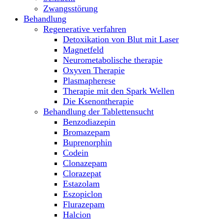
Zwangsstörung
Behandlung
Regenerative verfahren
Detoxikation von Blut mit Laser
Magnetfeld
Neurometabolische therapie
Oxyven Therapie
Plasmapherese
Therapie mit den Spark Wellen
Die Ksenontherapie
Behandlung der Tablettensucht
Benzodiazepin
Bromazepam
Buprenorphin
Codein
Clonazepam
Clorazepat
Estazolam
Eszopiclon
Flurazepam
Halcion