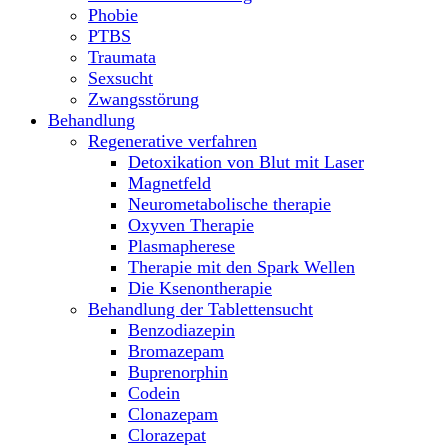
Phobie
PTBS
Traumata
Sexsucht
Zwangsstörung
Behandlung
Regenerative verfahren
Detoxikation von Blut mit Laser
Magnetfeld
Neurometabolische therapie
Oxyven Therapie
Plasmapherese
Therapie mit den Spark Wellen
Die Ksenontherapie
Behandlung der Tablettensucht
Benzodiazepin
Bromazepam
Buprenorphin
Codein
Clonazepam
Clorazepat