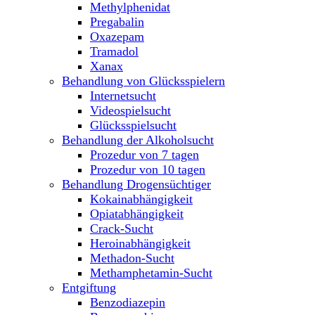
Methylphenidat
Pregabalin
Oxazepam
Tramadol
Xanax
Behandlung von Glücksspielern
Internetsucht
Videospielsucht
Glücksspielsucht
Behandlung der Alkoholsucht
Prozedur von 7 tagen
Prozedur von 10 tagen
Behandlung Drogensüchtiger
Kokainabhängigkeit
Opiatabhängigkeit
Crack-Sucht
Heroinabhängigkeit
Methadon-Sucht
Methamphetamin-Sucht
Entgiftung
Benzodiazepin