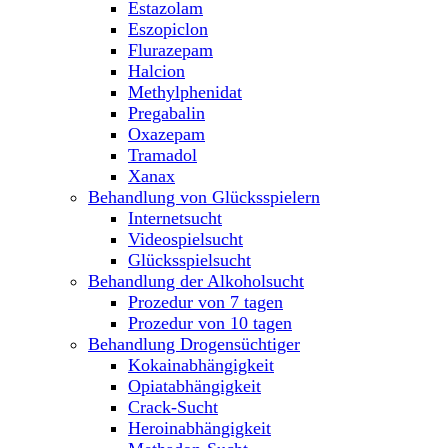
Estazolam
Eszopiclon
Flurazepam
Halcion
Methylphenidat
Pregabalin
Oxazepam
Tramadol
Xanax
Behandlung von Glücksspielern
Internetsucht
Videospielsucht
Glücksspielsucht
Behandlung der Alkoholsucht
Prozedur von 7 tagen
Prozedur von 10 tagen
Behandlung Drogensüchtiger
Kokainabhängigkeit
Opiatabhängigkeit
Crack-Sucht
Heroinabhängigkeit