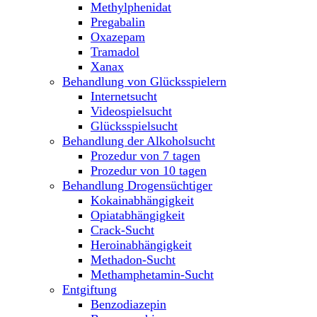
Methylphenidat
Pregabalin
Oxazepam
Tramadol
Xanax
Behandlung von Glücksspielern
Internetsucht
Videospielsucht
Glücksspielsucht
Behandlung der Alkoholsucht
Prozedur von 7 tagen
Prozedur von 10 tagen
Behandlung Drogensüchtiger
Kokainabhängigkeit
Opiatabhängigkeit
Crack-Sucht
Heroinabhängigkeit
Methadon-Sucht
Methamphetamin-Sucht
Entgiftung
Benzodiazepin