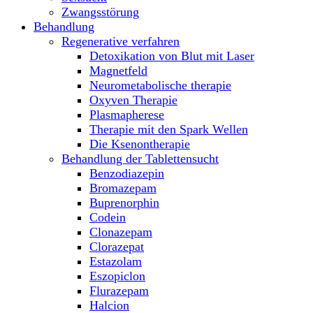
Zwangsstörung
Behandlung
Regenerative verfahren
Detoxikation von Blut mit Laser
Magnetfeld
Neurometabolische therapie
Oxyven Therapie
Plasmapherese
Therapie mit den Spark Wellen
Die Ksenontherapie
Behandlung der Tablettensucht
Benzodiazepin
Bromazepam
Buprenorphin
Codein
Clonazepam
Clorazepat
Estazolam
Eszopiclon
Flurazepam
Halcion