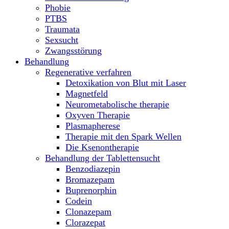
Phobie
PTBS
Traumata
Sexsucht
Zwangsstörung
Behandlung
Regenerative verfahren
Detoxikation von Blut mit Laser
Magnetfeld
Neurometabolische therapie
Oxyven Therapie
Plasmapherese
Therapie mit den Spark Wellen
Die Ksenontherapie
Behandlung der Tablettensucht
Benzodiazepin
Bromazepam
Buprenorphin
Codein
Clonazepam
Clorazepat