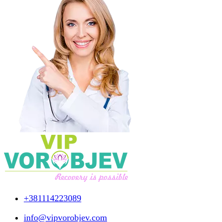
+381114223089
info@vipvorobjev.com