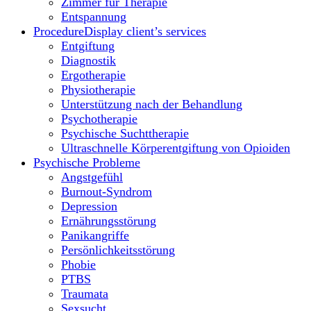
Zimmer für Therapie
Entspannung
Procedure
Display client’s services
Entgiftung
Diagnostik
Ergotherapie
Physiotherapie
Unterstützung nach der Behandlung
Psychotherapie
Psychische Suchttherapie
Ultraschnelle Körperentgiftung von Opioiden
Psychische Probleme
Angstgefühl
Burnout-Syndrom
Depression
Ernährungsstörung
Panikangriffe
Persönlichkeitsstörung
Phobie
PTBS
Traumata
Sexsucht