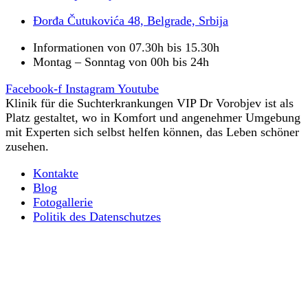
Đorđa Čutukovića 48, Belgrade, Srbija
Informationen von 07.30h bis 15.30h
Montag – Sonntag von 00h bis 24h
Facebook-f
Instagram
Youtube
Klinik für die Suchterkrankungen VIP Dr Vorobjev ist als
Platz gestaltet, wo in Komfort und angenehmer Umgebung
mit Experten sich selbst helfen können, das Leben schöner
zusehen.
Kontakte
Blog
Fotogallerie
Politik des Datenschutzes
Ultraschnelle Körperentgiftung von Opioiden
Alles, was Sie über psychische Suchttherapie wissen
müssen
Diagnostik: Wichtige Phase der Behandlung