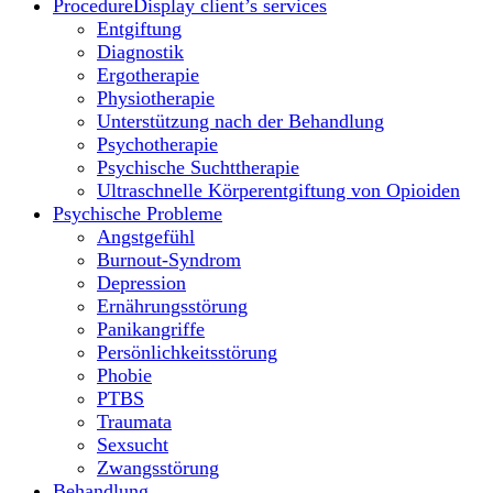
Procedure
Display client’s services
Entgiftung
Diagnostik
Ergotherapie
Physiotherapie
Unterstützung nach der Behandlung
Psychotherapie
Psychische Suchttherapie
Ultraschnelle Körperentgiftung von Opioiden
Psychische Probleme
Angstgefühl
Burnout-Syndrom
Depression
Ernährungsstörung
Panikangriffe
Persönlichkeitsstörung
Phobie
PTBS
Traumata
Sexsucht
Zwangsstörung
Behandlung