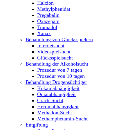
Halcion
Methylphenidat
Pregabalin
Oxazepam
Tramadol
Xanax
Behandlung von Glücksspielern
Internetsucht
Videospielsucht
Glücksspielsucht
Behandlung der Alkoholsucht
Prozedur von 7 tagen
Prozedur von 10 tagen
Behandlung Drogensüchtiger
Kokainabhängigkeit
Opiatabhängigkeit
Crack-Sucht
Heroinabhängigkeit
Methadon-Sucht
Methamphetamin-Sucht
Entgiftung