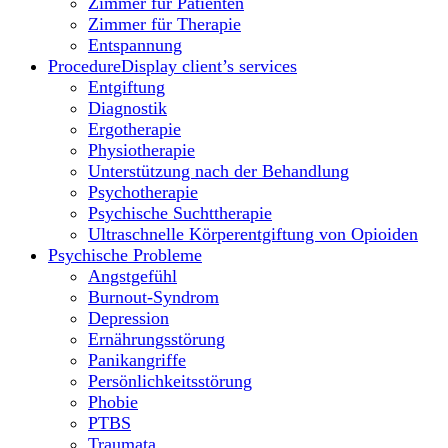
Zimmer für Patienten
Zimmer für Therapie
Entspannung
Procedure
Display client’s services
Entgiftung
Diagnostik
Ergotherapie
Physiotherapie
Unterstützung nach der Behandlung
Psychotherapie
Psychische Suchttherapie
Ultraschnelle Körperentgiftung von Opioiden
Psychische Probleme
Angstgefühl
Burnout-Syndrom
Depression
Ernährungsstörung
Panikangriffe
Persönlichkeitsstörung
Phobie
PTBS
Traumata