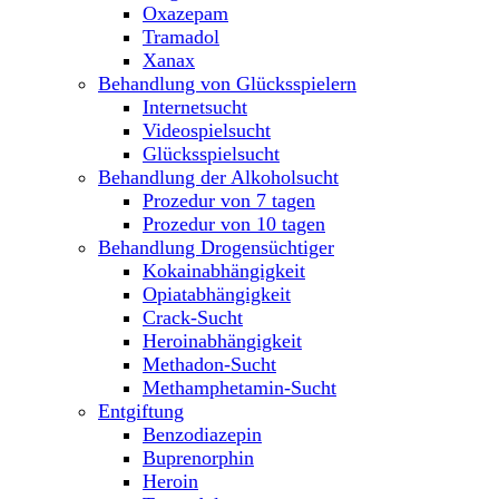
Oxazepam
Tramadol
Xanax
Behandlung von Glücksspielern
Internetsucht
Videospielsucht
Glücksspielsucht
Behandlung der Alkoholsucht
Prozedur von 7 tagen
Prozedur von 10 tagen
Behandlung Drogensüchtiger
Kokainabhängigkeit
Opiatabhängigkeit
Crack-Sucht
Heroinabhängigkeit
Methadon-Sucht
Methamphetamin-Sucht
Entgiftung
Benzodiazepin
Buprenorphin
Heroin