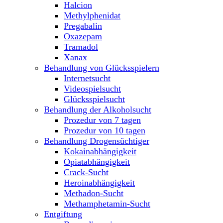
Halcion
Methylphenidat
Pregabalin
Oxazepam
Tramadol
Xanax
Behandlung von Glücksspielern
Internetsucht
Videospielsucht
Glücksspielsucht
Behandlung der Alkoholsucht
Prozedur von 7 tagen
Prozedur von 10 tagen
Behandlung Drogensüchtiger
Kokainabhängigkeit
Opiatabhängigkeit
Crack-Sucht
Heroinabhängigkeit
Methadon-Sucht
Methamphetamin-Sucht
Entgiftung