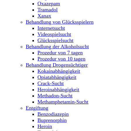
Oxazepam
Tramadol
Xanax
Behandlung von Glücksspielern
Internetsucht
Videospielsucht
Glücksspielsucht
Behandlung der Alkoholsucht
Prozedur von 7 tagen
Prozedur von 10 tagen
Behandlung Drogensüchtiger
Kokainabhängigkeit
Opiatabhängigkeit
Crack-Sucht
Heroinabhängigkeit
Methadon-Sucht
Methamphetamin-Sucht
Entgiftung
Benzodiazepin
Buprenorphin
Heroin