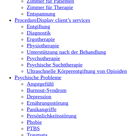
Zimmer für Patienten
Zimmer für Therapie
Entspannung
Procedure
Display client’s services
Entgiftung
Diagnostik
Ergotherapie
Physiotherapie
Unterstützung nach der Behandlung
Psychotherapie
Psychische Suchttherapie
Ultraschnelle Körperentgiftung von Opioiden
Psychische Probleme
Angstgefühl
Burnout-Syndrom
Depression
Ernährungsstörung
Panikangriffe
Persönlichkeitsstörung
Phobie
PTBS
Traumata