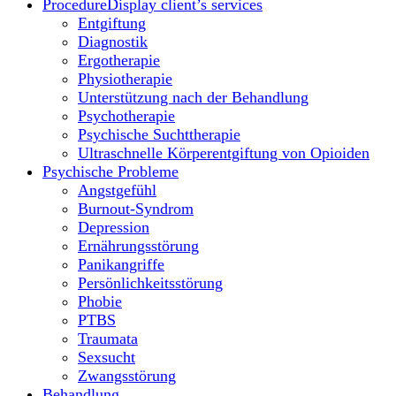
Procedure
Display client’s services
Entgiftung
Diagnostik
Ergotherapie
Physiotherapie
Unterstützung nach der Behandlung
Psychotherapie
Psychische Suchttherapie
Ultraschnelle Körperentgiftung von Opioiden
Psychische Probleme
Angstgefühl
Burnout-Syndrom
Depression
Ernährungsstörung
Panikangriffe
Persönlichkeitsstörung
Phobie
PTBS
Traumata
Sexsucht
Zwangsstörung
Behandlung