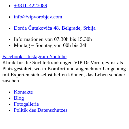
+381114223089
info@vipvorobjev.com
Đorđa Čutukovića 48, Belgrade, Srbija
Informationen von 07.30h bis 15.30h
Montag – Sonntag von 00h bis 24h
Facebook-f
Instagram
Youtube
Klinik für die Suchterkrankungen VIP Dr Vorobjev ist als
Platz gestaltet, wo in Komfort und angenehmer Umgebung
mit Experten sich selbst helfen können, das Leben schöner
zusehen.
Kontakte
Blog
Fotogallerie
Politik des Datenschutzes
Ultraschnelle Körperentgiftung von Opioiden
Alles, was Sie über psychische Suchttherapie wissen