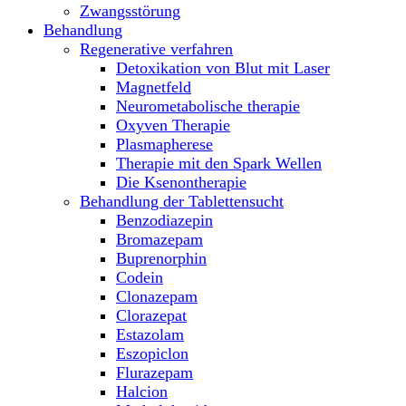
Zwangsstörung
Behandlung
Regenerative verfahren
Detoxikation von Blut mit Laser
Magnetfeld
Neurometabolische therapie
Oxyven Therapie
Plasmapherese
Therapie mit den Spark Wellen
Die Ksenontherapie
Behandlung der Tablettensucht
Benzodiazepin
Bromazepam
Buprenorphin
Codein
Clonazepam
Clorazepat
Estazolam
Eszopiclon
Flurazepam
Halcion