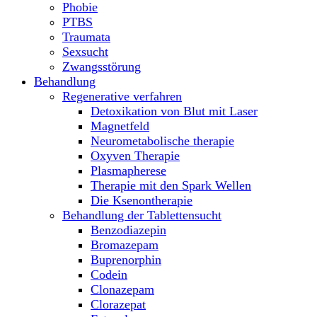
Phobie
PTBS
Traumata
Sexsucht
Zwangsstörung
Behandlung
Regenerative verfahren
Detoxikation von Blut mit Laser
Magnetfeld
Neurometabolische therapie
Oxyven Therapie
Plasmapherese
Therapie mit den Spark Wellen
Die Ksenontherapie
Behandlung der Tablettensucht
Benzodiazepin
Bromazepam
Buprenorphin
Codein
Clonazepam
Clorazepat