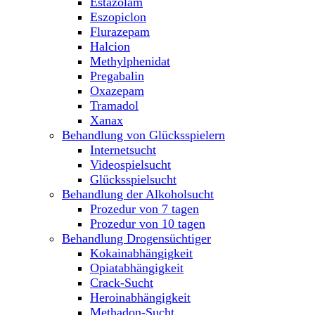
Estazolam
Eszopiclon
Flurazepam
Halcion
Methylphenidat
Pregabalin
Oxazepam
Tramadol
Xanax
Behandlung von Glücksspielern
Internetsucht
Videospielsucht
Glücksspielsucht
Behandlung der Alkoholsucht
Prozedur von 7 tagen
Prozedur von 10 tagen
Behandlung Drogensüchtiger
Kokainabhängigkeit
Opiatabhängigkeit
Crack-Sucht
Heroinabhängigkeit
Methadon-Sucht