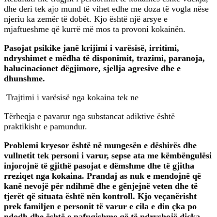
dhe deri tek ajo mund të vihet edhe me doza të vogla nëse
njeriu ka zemër të dobët. Kjo është një arsye e
mjaftueshme që kurrë më mos ta provoni kokainën.
Pasojat psikike janë krijimi i varësisë, irritimi,
ndryshimet e mëdha të disponimit, trazimi, paranoja,
halucinacionet dëgjimore, sjellja agresive dhe e
dhunshme.
Trajtimi i varësisë nga kokaina tek ne
Tërheqja e pavarur nga substancat adiktive është
praktikisht e pamundur.
Problemi kryesor është në mungesën e dëshirës dhe
vullnetit tek personi i varur, sepse ata me këmbëngulësi
injorojnë të gjithë pasojat e dëmshme dhe të gjitha
rreziqet nga kokaina. Prandaj as nuk e mendojnë që
kanë nevojë për ndihmë dhe e gënjejnë veten dhe të
tjerët që situata është nën kontroll. Kjo veçanërisht
prek familjen e personit të varur e cila e din çka po
ndodh dhe është e pafuqishme që të ndryshojë diçka.