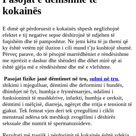
kokainës
E dimë që përdoruesit e kokainës shpesh neglizhojnë
efektet e tij negative sepse dëshirojnë të ndjehen të
fuqishëm dhe të pamposhtur. Ne jemi këtu të ju themi që
ky është vetëm një iluzion i cili mund t’ju kushtojë shumë.
Përveç parave, do të pësojnë marrëdhëniet e rëndësishme
me njerëzit e dashur dhe shëndeti dhe dihet mirë që ai
është gjëja më e rëndësishme dhe më e vlefshme.
Pasojat fizike janë dëmtimet në tru,
sulmi në tru
,
shikimi i mjegulluar, dëmtimi dhe deformimi i hundës,
dhimbjet në fyt, humbja e frymëmarrjes, ndalimi i
funksionimit të mushkërive, infarkti, humbja e oreksit,
dëmtimi i mëlçisë, diarreja, ngërçet dhe rritja e tensionit të
gjakut. Tek femrat vjen deri tek çrregullimi i ciklit
menstrual ndërsa tek meshkujt zvogëlimi i dëshirës
seksuale dhe numrit të spermatozoideve.
Rezultati më tragjik i përdorimit të kokainës është vdekja,