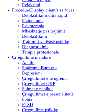
Relaksimi
Procedure
Display client’s services
Detoksifikimi ultra rapid
Fizioterapia
Psikoterapia
Mbështetje pas trajtimit
Detoksifikimi
Trajtimi i varësisë psikike
Diagnostikimi
Terapia profesionale
Çrregullime mendore
Ankthi
Sindroma Burn out
Depresioni
Çrregullimet e të ngrënit
Çrregullimet OKP
Sulmet e panikut
Çrregullimet e personalitetit
Fobia
PTSD
Çrregullime psikike