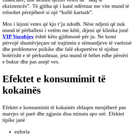
ekzistencës”. Të gjitha që i kanë ndërtuar me vite mund të
rrënohet përnjëherë si një “kullë kartash”.
Mos i lejoni vetes që kjo t’ju ndodh. Nëse ndjeni që nuk
mund të përballeni i vetëm me këtë, dijeni që klinika jonë
VIP Vorobjev
është këtu gjithmonë për ju. Ne kemi
përvojë shumëvjeçare në trajtimin e sëmundjeve të varësisë
dhe problemeve psikike dhe falë ekspertëve të njohur
botërisht e të përkushtuar, jeta mund të bëhet edhe përsëri
e bukur dhe pas asnjë ves.
Efektet e konsumimit të
kokainës
Efektet e konsumimit të kokainës shfaqen menjëherë pas
marrjes së parë dhe zgjasin disa minuta apo orë. Efektet
tipike janë
euforia