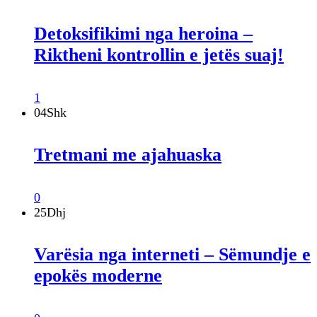
Detoksifikimi nga heroina –
Riktheni kontrollin e jetës suaj!
1
04
Shk
Tretmani me ajahuaska
0
25
Dhj
Varësia nga interneti – Sëmundje e
epokës moderne