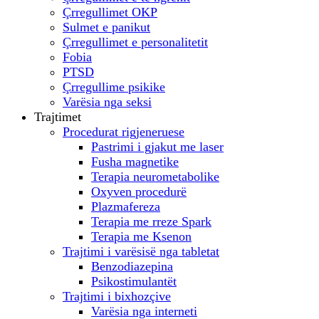
Çrregullimet OKP
Sulmet e panikut
Çrregullimet e personalitetit
Fobia
PTSD
Çrregullime psikike
Varësia nga seksi
Trajtimet
Procedurat rigjeneruese
Pastrimi i gjakut me laser
Fusha magnetike
Terapia neurometabolike
Oxyven procedurë
Plazmafereza
Terapia me rreze Spark
Terapia me Ksenon
Trajtimi i varësisë nga tabletat
Benzodiazepina
Psikostimulantët
Trajtimi i bixhozçive
Varësia nga interneti