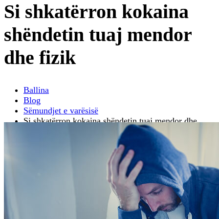
Si shkatërron kokaina
shëndetin tuaj mendor
dhe fizik
Ballina
Blog
Sëmundjet e varësisë
Si shkatërron kokaina shëndetin tuaj mendor dhe
fizik