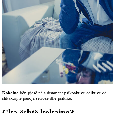
Kokaina
bën pjesë në substancat psikoaktive adiktive që
shkaktojnë pasoja serioze dhe psikike.
Çka është kokaina?