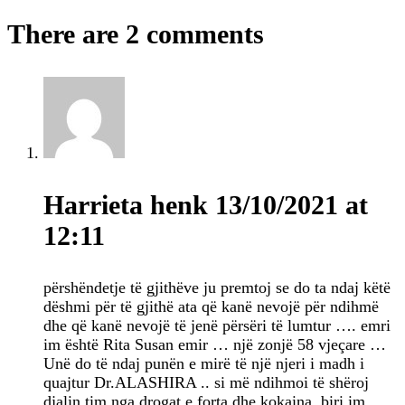
There are 2 comments
Harrieta henk
13/10/2021 at
12:11
përshëndetje të gjithëve ju premtoj se do ta ndaj këtë
dëshmi për të gjithë ata që kanë nevojë për ndihmë
dhe që kanë nevojë të jenë përsëri të lumtur …. emri
im është Rita Susan emir … një zonjë 58 vjeçare …
Unë do të ndaj punën e mirë të një njeri i madh i
quajtur Dr.ALASHIRA .. si më ndihmoi të shëroj
djalin tim nga drogat e forta dhe kokaina..biri im