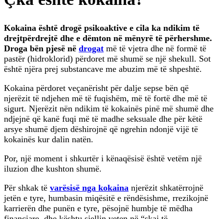
Kokaina është drogë psikoaktive e cila ka ndikim të
drejtpërdrejtë dhe e dëmton në mënyrë të përhershme.
Droga bën pjesë në
drogat
më të vjetra dhe në formë të
pastër (hidroklorid) përdoret më shumë se një shekull. Sot
është njëra prej substancave me abuzim më të shpeshtë.
Kokaina përdoret veçanërisht për dalje sepse bën që
njerëzit të ndjehen më të fuqishëm, më të fortë dhe më të
sigurt. Njerëzit nën ndikim të kokainës pinë më shumë dhe
ndjejnë që kanë fuqi më të madhe seksuale dhe për këtë
arsye shumë djem dëshirojnë që ngrehin ndonjë vijë të
kokainës kur dalin natën.
Por, një moment i shkurtër i kënaqësisë është vetëm një
iluzion dhe kushton shumë.
Për shkak të
varësisë nga kokaina
njerëzit shkatërrojnë
jetën e tyre, humbasin miqësitë e rëndësishme, rrezikojnë
karrierën dhe punën e tyre, pësojnë humbje të mëdha
financiare, dhe kështu sjellin veten në “skaj të