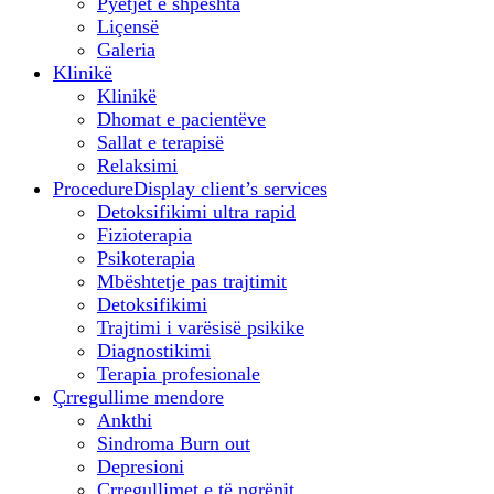
Pyetjet e shpeshta
Liçensë
Galeria
Klinikë
Klinikë
Dhomat e pacientëve
Sallat e terapisë
Relaksimi
Procedure
Display client’s services
Detoksifikimi ultra rapid
Fizioterapia
Psikoterapia
Mbështetje pas trajtimit
Detoksifikimi
Trajtimi i varësisë psikike
Diagnostikimi
Terapia profesionale
Çrregullime mendore
Ankthi
Sindroma Burn out
Depresioni
Çrregullimet e të ngrënit