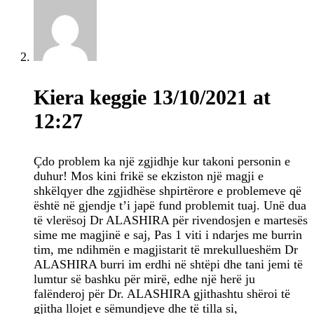
Kiera keggie
13/10/2021 at
12:27
Çdo problem ka një zgjidhje kur takoni personin e
duhur! Mos kini frikë se ekziston një magji e
shkëlqyer dhe zgjidhëse shpirtërore e problemeve që
është në gjendje t’i japë fund problemit tuaj. Unë dua
të vlerësoj Dr ALASHIRA për rivendosjen e martesës
sime me magjinë e saj, Pas 1 viti i ndarjes me burrin
tim, me ndihmën e magjistarit të mrekullueshëm Dr
ALASHIRA burri im erdhi në shtëpi dhe tani jemi të
lumtur së bashku për mirë, edhe një herë ju
falënderoj për Dr. ALASHIRA gjithashtu shëroi të
gjitha llojet e sëmundjeve dhe të tilla si,