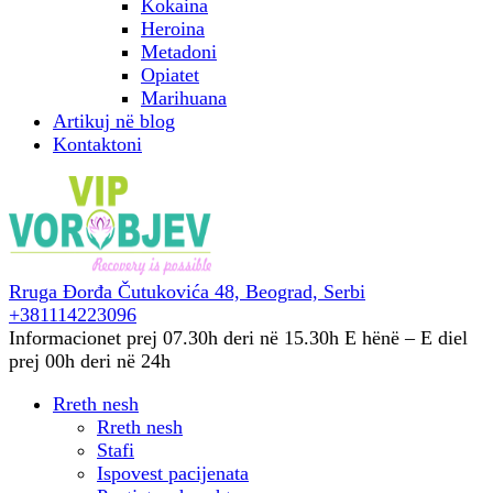
Kokaina
Heroina
Metadoni
Opiatet
Marihuana
Artikuj në blog
Kontaktoni
Rruga Đorđa Čutukovića 48,
Beograd, Serbi
+381114223096
Informacionet prej 07.30h deri në 15.30h
E hënë – E diel
prej 00h deri në 24h
Rreth nesh
Rreth nesh
Stafi
Ispovest pacijenata