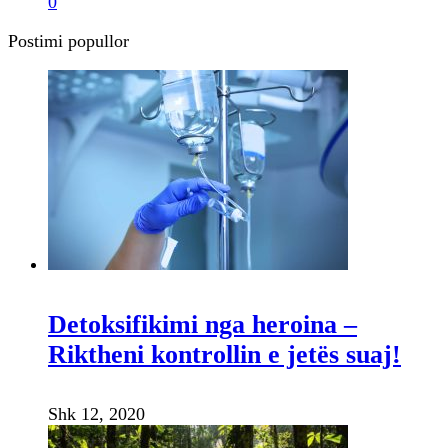
0
Postimi popullor
Detoksifikimi nga heroina –
Riktheni kontrollin e jetës suaj!
Shk 12, 2020