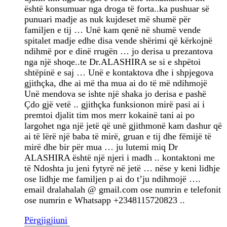
është konsumuar nga droga të forta..ka pushuar së
punuari madje as nuk kujdeset më shumë për
familjen e tij … Unë kam qenë në shumë vende
spitalet madje edhe disa vende shërimi që kërkojnë
ndihmë por e dinë rrugën … jo derisa u prezantova
nga një shoqe..te Dr.ALASHIRA se si e shpëtoi
shtëpinë e saj … Unë e kontaktova dhe i shpjegova
gjithçka, dhe ai më tha mua ai do të më ndihmojë
Unë mendova se ishte një shaka jo derisa e pashë
Çdo gjë vetë .. gjithçka funksionon mirë pasi ai i
premtoi djalit tim mos merr kokainë tani ai po
largohet nga një jetë që unë gjithmonë kam dashur që
ai të lërë një baba të mirë, gruan e tij dhe fëmijë të
mirë dhe bir për mua … ju lutemi miq Dr
ALASHIRA është një njeri i madh .. kontaktoni me
të Ndoshta ju jeni fytyrë në jetë … nëse y keni lidhje
ose lidhje me familjen p ai do t’ju ndihmojë ….
email dralahalah @ gmail.com ose numrin e telefonit
ose numrin e Whatsapp +2348115720823 ..
Përgjigjiuni