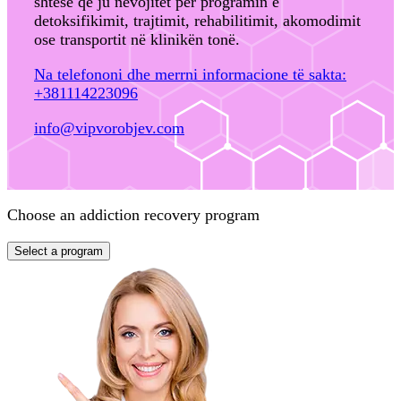
shtesë që ju nevojitet për programin e
detoksifikimit, trajtimit, rehabilitimit, akomodimit
ose transportit në klinikën tonë.
Na telefononi dhe merrni informacione të sakta:
+381114223096
info@vipvorobjev.com
Choose an addiction recovery program
Select a program