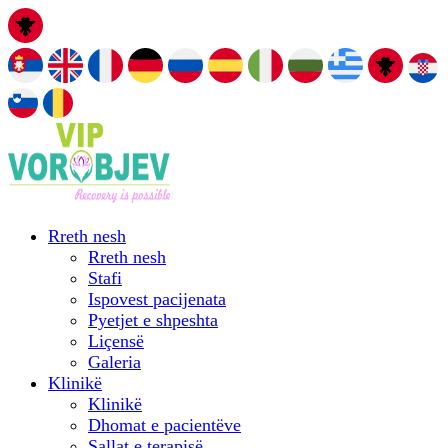
Rreth nesh
Rreth nesh
Stafi
Ispovest pacijenata
Pyetjet e shpeshta
Liçensë
Galeria
Klinikë
Klinikë
Dhomat e pacientëve
Sallat e terapisë