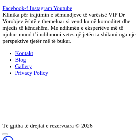
Facebook-f
Instagram
Youtube
Klinika për trajtimin e sëmundjeve të varësisë VIP Dr
Vorobjev është e themeluar si vend ku në komoditet dhe
mjedis të këndshëm. Me ndihmën e ekspertëve më të
njohur mund t’i ndihmoni vetes që jetën ta shikoni nga një
perspektive tjetër më të bukur.
Kontakt
Blog
Gallery
Privacy Policy
Terapia profesionale
Trajtimi i varësisë psikike
Diagnostikimi
Mbështetje pas trajtimit
Psikoterapia
Të gjitha të drejtat e rezervuara © 2026