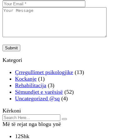
Kategori
Çrregullimet psikologjike
(13)
Kockanje
(1)
Rehabilitacija
(3)
Sëmundjet e varësisë
(52)
Uncategorized @sq
(4)
Kërkoni
Më të rejat nga blogu ynë
12
Shk