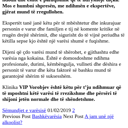
Mos e humbni shpresën, me ndihmën e ekspertëve,
gjërat mund të rregullohen.
Ekspertët tanë janë këtu për të mbështetur dhe inkurajuar
personin e varur dhe familjen e tij në komente kritike në
rrugën drejtë shërimit, dhe sigurisht do të vijnë periudha të
këtilla sepse kjo është një varësi shumë e fuqishme.
Dijeni që çdo varësi mund të shërohet, e gjithashtu edhe
varësia nga kokaina. Është e domosdoshme ndihma
profesionale, durimi, këmbëngulja, vullneti dhe dëshira e
personit të varur dhe këta faktorë së bashku mund të
garantojnë shërim të suksesshëm.
Klinika
VIP Vorobjev është këtu për t’ju ndihmuar që
të mposhtni këtë varësi të rrezikshme dhe përsëri të
shijoni jetën normale dhe të shëndetshme.
Sëmundjet e varësisë
01/02/2019
2
Previous Post
Bashkëvarësia
Next Post
A jam unë një
alkoolist?