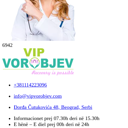
6942
+381114223096
info@vipvorobjev.com
Đorđa Čutukovića 48, Beograd, Serbi
Informacionet prej 07.30h deri në 15.30h
E hënë – E diel prej 00h deri në 24h