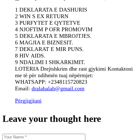
1 DEKLARATA E DASHURIS
2 WIN S EX RETURN
3 PURFYTET E QYTETVE
4 NJOFTIM P OFR PROMOVIM
5 DEKLARATA E MBROJTJES.
6 MAGJIA E BIZNESIT.
7 DEKLARAT E MIR PUNS.
8 HIV AIDS.
9 NDALIMI I SHKARKIMIT.
LOTERIA Drejtshkrim dhe rast gjykimi Kontaktoni
me të për ndihmën tuaj nëpërmjet:
WHATSAPP: +2348115720823
Email:
dralahalah@gmail.com
Përgjigjiuni
Leave your thought here