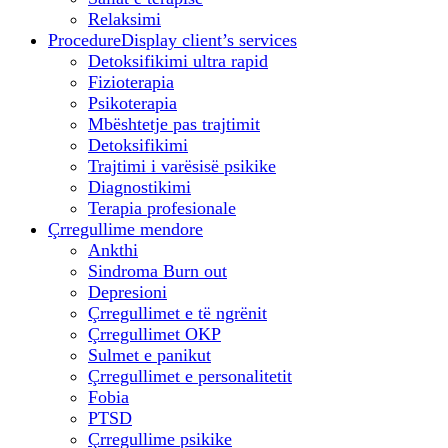
Relaksimi
Procedure
Display client’s services
Detoksifikimi ultra rapid
Fizioterapia
Psikoterapia
Mbështetje pas trajtimit
Detoksifikimi
Trajtimi i varësisë psikike
Diagnostikimi
Terapia profesionale
Çrregullime mendore
Ankthi
Sindroma Burn out
Depresioni
Çrregullimet e të ngrënit
Çrregullimet OKP
Sulmet e panikut
Çrregullimet e personalitetit
Fobia
PTSD
Çrregullime psikike