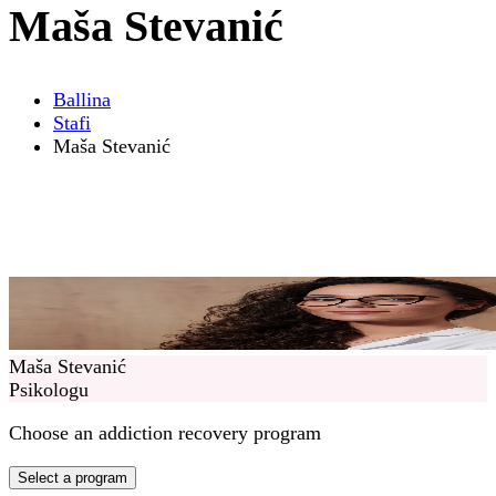
Maša Stevanić
Ballina
Stafi
Maša Stevanić
Maša Stevanić
Psikologu
Choose an addiction recovery program
Select a program