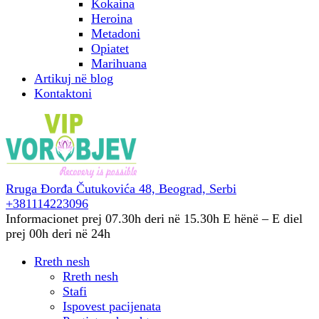
Kokaina
Heroina
Metadoni
Opiatet
Marihuana
Artikuj në blog
Kontaktoni
Rruga Đorđa Čutukovića 48,
Beograd, Serbi
+381114223096
Informacionet prej 07.30h deri në 15.30h
E hënë – E diel
prej 00h deri në 24h
Rreth nesh
Rreth nesh
Stafi
Ispovest pacijenata