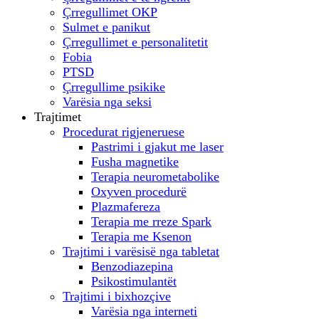
Çrregullimet OKP
Sulmet e panikut
Çrregullimet e personalitetit
Fobia
PTSD
Çrregullime psikike
Varësia nga seksi
Trajtimet
Procedurat rigjeneruese
Pastrimi i gjakut me laser
Fusha magnetike
Terapia neurometabolike
Oxyven procedurë
Plazmafereza
Terapia me rreze Spark
Terapia me Ksenon
Trajtimi i varësisë nga tabletat
Benzodiazepina
Psikostimulantët
Trajtimi i bixhozçive
Varësia nga interneti