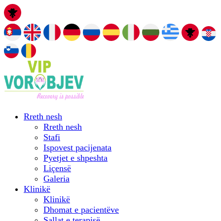
Rreth nesh
Rreth nesh
Stafi
Ispovest pacijenata
Pyetjet e shpeshta
Liçensë
Galeria
Klinikë
Klinikë
Dhomat e pacientëve
Sallat e terapisë