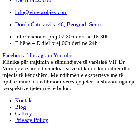
+381114223096
info@vipvorobjev.com
Đorđa Čutukovića 48, Beograd, Serbi
Informacionet prej 07.30h deri në 15.30h
E hënë – E diel prej 00h deri në 24h
Facebook-f
Instagram
Youtube
Klinika për trajtimin e sëmundjeve të varësisë VIP Dr
Vorobjev është e themeluar si vend ku në komoditet dhe
mjedis të këndshëm. Me ndihmën e ekspertëve më të
njohur mund t’i ndihmoni vetes që jetën ta shikoni nga një
perspektive tjetër më të bukur.
Kontakt
Blog
Gallery
Privacy Policy
Terapia profesionale