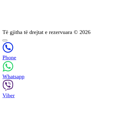
Trajtimi i varësisë psikike
Diagnostikimi
Mbështetje pas trajtimit
Psikoterapia
Të gjitha të drejtat e rezervuara © 2026
Phone
Whatsapp
Viber