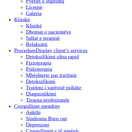
Pyetjet e shpeshta
Liçensë
Galeria
Klinikë
Klinikë
Dhomat e pacientëve
Sallat e terapisë
Relaksimi
Procedure
Display client’s services
Detoksifikimi ultra rapid
Fizioterapia
Psikoterapia
Mbështetje pas trajtimit
Detoksifikimi
Trajtimi i varësisë psikike
Diagnostikimi
Terapia profesionale
Çrregullime mendore
Ankthi
Sindroma Burn out
Depresioni
Çrregullimet e të ngrënit