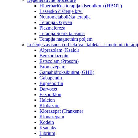
Regenerativne procedure
Hiperbarična terapija kiseonikom (HBOT)
Lasersko čišćenje krvi
Neurometabolička terapija
Terapija Oxyven
Plazmafereza
Terapija Spark talasima
Terapija magnetnim poljem
Lečenje zavisnosti od lekova i tableta – simptomi i terapi
Alprazolam (Ksalol)
Benzodiazepin
Estazolam (Prosom)
Bromazepam
Gamahidroksibutirat (GHB)
Gabapentin
Buprenorfin
Darvocet
Eszopiklon
Halcion
Klobazam
Klorazepat (Tranxene)
Klonazepam
Kodein
Ksanaks
Librium