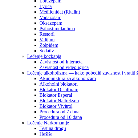
Lorazepam
Lyrica
Metilfenidat (Ritalin)
Midazolam
Oksazepam
Psihostimulantima
Restoril
Valijum
Zolpidem
Sedativ
Lečenje kockanja
Zavisnost od Interneta
Zavisnost od video-igrica
Lečenje alkoholizma — kako pobediti zavisnost i vratiti 
Akupunktura za alkoholizam
Alkoholni blokatori
Blokator Disulfiram
Blokator Esperal
Blokator Naltrekson
Blokator Vivitrol
Procedura od 7 dana
Procedura od 10 dana
Lečenje Narkomanije
Test na drogu
Hašiša