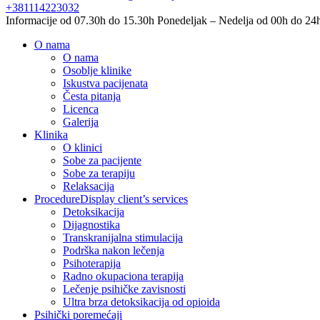
+381114223032
Informacije od 07.30h do 15.30h
Ponedeljak – Nedelja od 00h do 24
O nama
O nama
Osoblje klinike
Iskustva pacijenata
Česta pitanja
Licenca
Galerija
Klinika
O klinici
Sobe za pacijente
Sobe za terapiju
Relaksacija
Procedure
Display client’s services
Detoksikacija
Dijagnostika
Transkranijalna stimulacija
Podrška nakon lečenja
Psihoterapija
Radno okupaciona terapija
Lečenje psihičke zavisnosti
Ultra brza detoksikacija od opioida
Psihički poremećaji