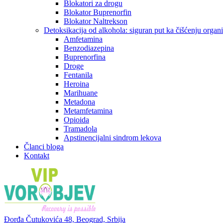
Blokatori za drogu
Blokator Buprenorfin
Blokator Naltrekson
Detoksikacija od alkohola: siguran put ka čišćenju orga
Amfetamina
Benzodiazepina
Buprenorfina
Droge
Fentanila
Heroina
Marihuane
Metadona
Metamfetamina
Opioida
Tramadola
Apstinencijalni sindrom lekova
Članci bloga
Kontakt
Đorđa Čutukovića 48,
Beograd, Srbija