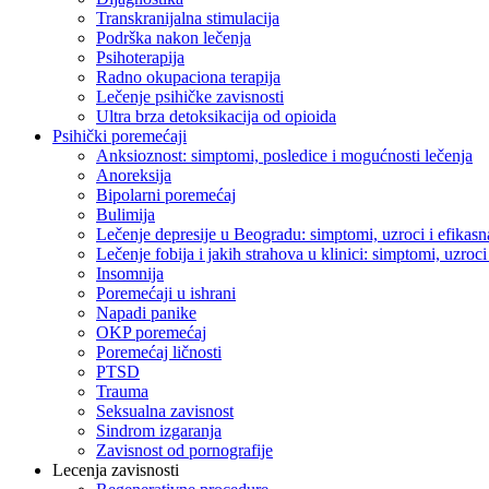
Transkranijalna stimulacija
Podrška nakon lečenja
Psihoterapija
Radno okupaciona terapija
Lečenje psihičke zavisnosti
Ultra brza detoksikacija od opioida
Psihički poremećaji
Anksioznost: simptomi, posledice i mogućnosti lečenja
Anoreksija
Bipolarni poremećaj
Bulimija
Lečenje depresije u Beogradu: simptomi, uzroci i efikasna
Lečenje fobija i jakih strahova u klinici: simptomi, uzroci 
Insomnija
Poremećaji u ishrani
Napadi panike
OKP poremećaj
Poremećaj ličnosti
PTSD
Trauma
Seksualna zavisnost
Sindrom izgaranja
Zavisnost od pornografije
Lecenja zavisnosti