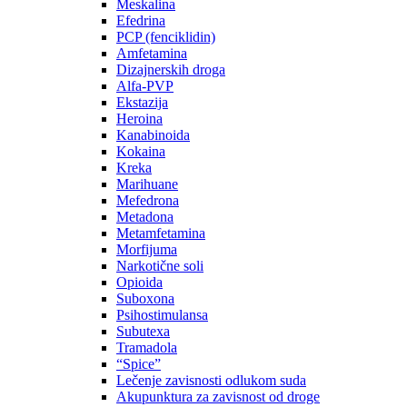
Meskalina
Efedrina
PCP (fenciklidin)
Amfetamina
Dizajnerskih droga
Alfa-PVP
Ekstazija
Heroina
Kanabinoida
Kokaina
Kreka
Marihuane
Mefedrona
Metadona
Metamfetamina
Morfijuma
Narkotične soli
Opioida
Suboxona
Psihostimulansa
Subutexa
Tramadola
“Spice”
Lečenje zavisnosti odlukom suda
Akupunktura za zavisnost od droge