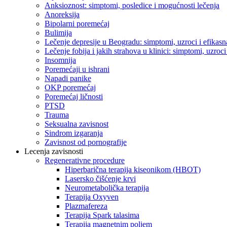
Anksioznost: simptomi, posledice i mogućnosti lečenja
Anoreksija
Bipolarni poremećaj
Bulimija
Lečenje depresije u Beogradu: simptomi, uzroci i efikasna
Lečenje fobija i jakih strahova u klinici: simptomi, uzroci 
Insomnija
Poremećaji u ishrani
Napadi panike
OKP poremećaj
Poremećaj ličnosti
PTSD
Trauma
Seksualna zavisnost
Sindrom izgaranja
Zavisnost od pornografije
Lecenja zavisnosti
Regenerativne procedure
Hiperbarična terapija kiseonikom (HBOT)
Lasersko čišćenje krvi
Neurometabolička terapija
Terapija Oxyven
Plazmafereza
Terapija Spark talasima
Terapija magnetnim poljem