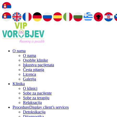
O nama
O nama
Osoblje klinike
Iskustva pacijenata
Česta pitanja
Licenca
Galerija
Klinika
O klinici
Sobe za pacijente
Sobe za terapiju
Relaksacija
Procedure
Display client’s services
Detoksikacija
Dijagnostika