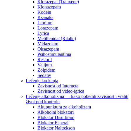
Klorazepat (Tranxene)
Klonazepam
Kodein
Ksanaks
Librium
Lorazepam
Lyrica
Metilfenidat (Ritalin)
Midazolam
Oksazepam
Psihostimulantima
Restoril
Valijum
Zolpidem
Sedativ
Lečenje kockanja
Zavisnost od Interneta
Zavisnost od video-igrica
Lečenje alkoholizma — kako pobediti zavisnost i vratiti
život pod kontrolu
Akupunktura za alkoholizam
Alkoholni blokatori
Blokator Disulfiram
Blokator Esperal
Blokator Naltrekson