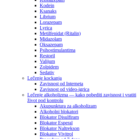
Kodein
Ksanaks
Librium
Lorazepam
Lyrica
Metilfenidat (Ritalin)
Midazolam
Oksazepam
Psihostimulantima
Restoril
Valijum
Zolpidem
Sedativ
Lečenje kockanja
Zavisnost od Interneta
Zavisnost od video-igrica
Lečenje alkoholizma — kako pobediti zavisnost i vratiti
život pod kontrolu
Akupunktura za alkoholizam
Alkoholni blokatori
Blokator Disulfiram
Blokator Esperal
Blokator Naltrekson
Blokator Vivitrol