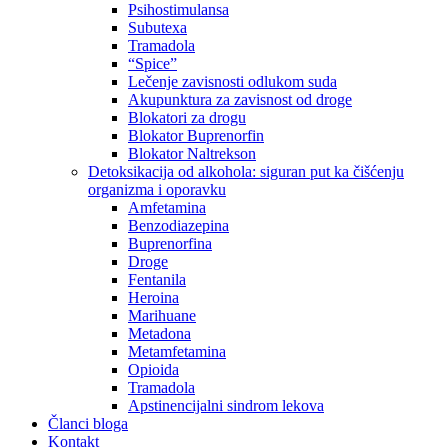
Psihostimulansa
Subutexa
Tramadola
“Spice”
Lečenje zavisnosti odlukom suda
Akupunktura za zavisnost od droge
Blokatori za drogu
Blokator Buprenorfin
Blokator Naltrekson
Detoksikacija od alkohola: siguran put ka čišćenju
organizma i oporavku
Amfetamina
Benzodiazepina
Buprenorfina
Droge
Fentanila
Heroina
Marihuane
Metadona
Metamfetamina
Opioida
Tramadola
Apstinencijalni sindrom lekova
Članci bloga
Kontakt