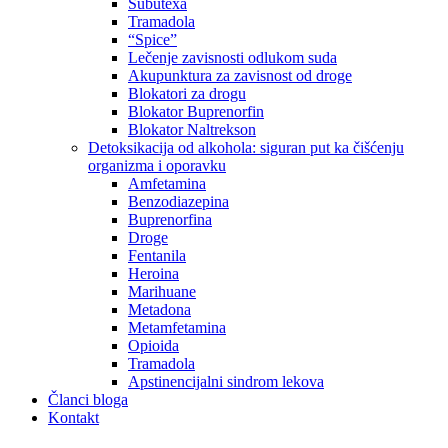
Subutexa
Tramadola
“Spice”
Lečenje zavisnosti odlukom suda
Akupunktura za zavisnost od droge
Blokatori za drogu
Blokator Buprenorfin
Blokator Naltrekson
Detoksikacija od alkohola: siguran put ka čišćenju
organizma i oporavku
Amfetamina
Benzodiazepina
Buprenorfina
Droge
Fentanila
Heroina
Marihuane
Metadona
Metamfetamina
Opioida
Tramadola
Apstinencijalni sindrom lekova
Članci bloga
Kontakt