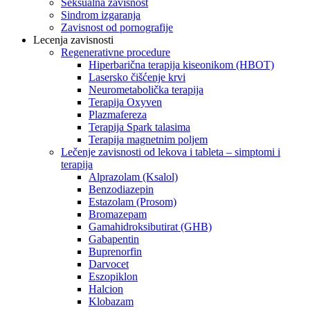
Seksualna zavisnost
Sindrom izgaranja
Zavisnost od pornografije
Lecenja zavisnosti
Regenerativne procedure
Hiperbarična terapija kiseonikom (HBOT)
Lasersko čišćenje krvi
Neurometabolička terapija
Terapija Oxyven
Plazmafereza
Terapija Spark talasima
Terapija magnetnim poljem
Lečenje zavisnosti od lekova i tableta – simptomi i
terapija
Alprazolam (Ksalol)
Benzodiazepin
Estazolam (Prosom)
Bromazepam
Gamahidroksibutirat (GHB)
Gabapentin
Buprenorfin
Darvocet
Eszopiklon
Halcion
Klobazam