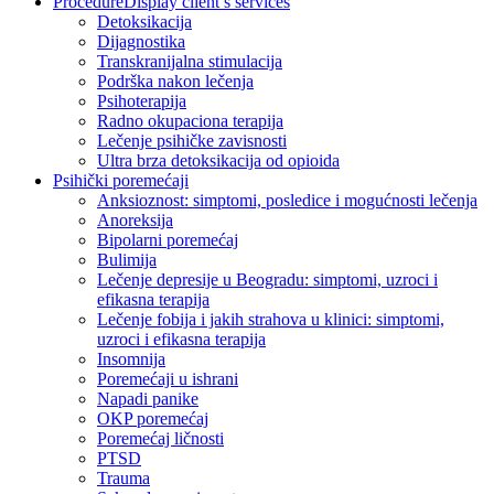
Procedure
Display client’s services
Detoksikacija
Dijagnostika
Transkranijalna stimulacija
Podrška nakon lečenja
Psihoterapija
Radno okupaciona terapija
Lečenje psihičke zavisnosti
Ultra brza detoksikacija od opioida
Psihički poremećaji
Anksioznost: simptomi, posledice i mogućnosti lečenja
Anoreksija
Bipolarni poremećaj
Bulimija
Lečenje depresije u Beogradu: simptomi, uzroci i
efikasna terapija
Lečenje fobija i jakih strahova u klinici: simptomi,
uzroci i efikasna terapija
Insomnija
Poremećaji u ishrani
Napadi panike
OKP poremećaj
Poremećaj ličnosti
PTSD
Trauma