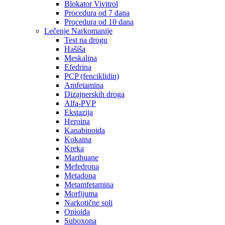
Blokator Vivitrol
Procedura od 7 dana
Procedura od 10 dana
Lečenje Narkomanije
Test na drogu
Hašiša
Meskalina
Efedrina
PCP (fenciklidin)
Amfetamina
Dizajnerskih droga
Alfa-PVP
Ekstazija
Heroina
Kanabinoida
Kokaina
Kreka
Marihuane
Mefedrona
Metadona
Metamfetamina
Morfijuma
Narkotične soli
Opioida
Suboxona