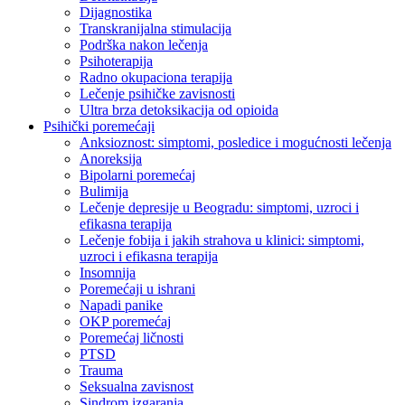
Dijagnostika
Transkranijalna stimulacija
Podrška nakon lečenja
Psihoterapija
Radno okupaciona terapija
Lečenje psihičke zavisnosti
Ultra brza detoksikacija od opioida
Psihički poremećaji
Anksioznost: simptomi, posledice i mogućnosti lečenja
Anoreksija
Bipolarni poremećaj
Bulimija
Lečenje depresije u Beogradu: simptomi, uzroci i
efikasna terapija
Lečenje fobija i jakih strahova u klinici: simptomi,
uzroci i efikasna terapija
Insomnija
Poremećaji u ishrani
Napadi panike
OKP poremećaj
Poremećaj ličnosti
PTSD
Trauma
Seksualna zavisnost
Sindrom izgaranja