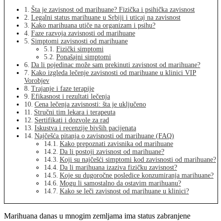
Šta je zavisnost od marihuane? Fizička i psihička zavisnost
Legalni status marihuane u Srbiji i uticaj na zavisnost
Kako marihuana utiče na organizam i psihu?
Faze razvoja zavisnosti od marihuane
Simptomi zavisnosti od marihuane
Fizički simptomi
Ponašajni simptomi
Da li pojedinac može sam prekinuti zavisnost od marihuane?
Kako izgleda lečenje zavisnosti od marihuane u klinici VIP
Vorobjev
Trajanje i faze terapije
Efikasnost i rezultati lečenja
Cena lečenja zavisnosti: šta je uključeno
Stručni tim lekara i terapeuta
Sertifikati i dozvole za rad
Iskustva i recenzije bivših pacijenata
Najčešća pitanja o zavisnosti od marihuane (FAQ)
Kako prepoznati zavisnika od marihuane
Da li postoji zavisnost od marihuane?
Koji su najčešći simptomi kod zavisnosti od marihuane?
Da li marihuana izaziva fizičku zavisnost?
Koje su dugoročne posledice konzumiranja marihuane?
Mogu li samostalno da ostavim marihuanu?
Kako se leči zavisnost od marihuane u klinici?
Marihuana danas u mnogim zemljama ima status zabranjene