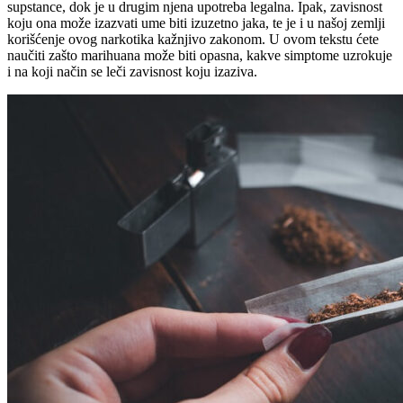
supstance, dok je u drugim njena upotreba legalna. Ipak, zavisnost
koju ona može izazvati ume biti izuzetno jaka, te je i u našoj zemlji
korišćenje ovog narkotika kažnjivo zakonom. U ovom tekstu ćete
naučiti zašto marihuana može biti opasna, kakve simptome uzrokuje
i na koji način se leči zavisnost koju izaziva.