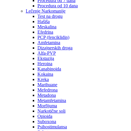
Procedura od 7 dana
Procedura od 10 dana
Lečenje Narkomanije
Test na drogu
Hašiša
Meskalina
Efedrina
PCP (fenciklidin)
Amfetamina
Dizajnerskih droga
Alfa-PVP
Ekstazija
Heroina
Kanabinoida
Kokaina
Kreka
Marihuane
Mefedrona
Metadona
Metamfetamina
Morfijuma
Narkotične soli
Opioida
Suboxona
Psihostimulansa