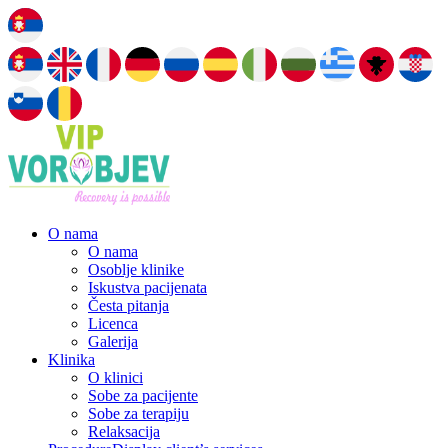
O nama
O nama
Osoblje klinike
Iskustva pacijenata
Česta pitanja
Licenca
Galerija
Klinika
O klinici
Sobe za pacijente
Sobe za terapiju
Relaksacija