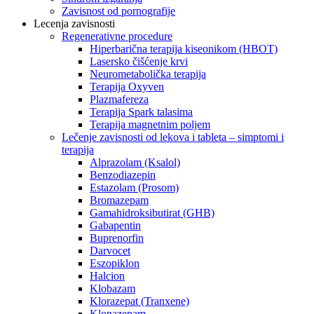
Zavisnost od pornografije
Lecenja zavisnosti
Regenerativne procedure
Hiperbarična terapija kiseonikom (HBOT)
Lasersko čišćenje krvi
Neurometabolička terapija
Terapija Oxyven
Plazmafereza
Terapija Spark talasima
Terapija magnetnim poljem
Lečenje zavisnosti od lekova i tableta – simptomi i
terapija
Alprazolam (Ksalol)
Benzodiazepin
Estazolam (Prosom)
Bromazepam
Gamahidroksibutirat (GHB)
Gabapentin
Buprenorfin
Darvocet
Eszopiklon
Halcion
Klobazam
Klorazepat (Tranxene)
Klonazepam