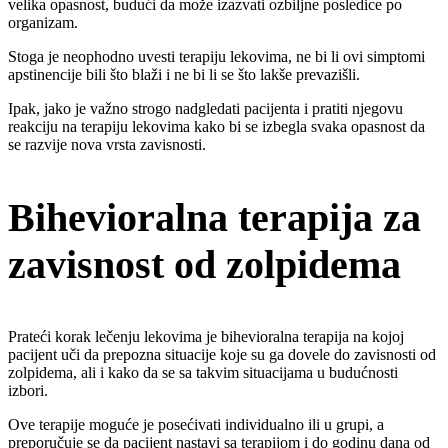
velika opasnost, budući da može izazvati ozbiljne posledice po
organizam.
Stoga je neophodno uvesti terapiju lekovima, ne bi li ovi simptomi
apstinencije bili što blaži i ne bi li se što lakše prevazišli.
Ipak, jako je važno strogo nadgledati pacijenta i pratiti njegovu
reakciju na terapiju lekovima kako bi se izbegla svaka opasnost da
se razvije nova vrsta zavisnosti.
Bihevioralna terapija za
zavisnost od zolpidema
Prateći korak lečenju lekovima je bihevioralna terapija na kojoj
pacijent uči da prepozna situacije koje su ga dovele do zavisnosti od
zolpidema, ali i kako da se sa takvim situacijama u budućnosti
izbori.
Ove terapije moguće je posećivati individualno ili u grupi, a
preporučuje se da pacijent nastavi sa terapijom i do godinu dana od