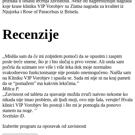
priznata u oblasti lečenja zavisnosti. Neke od najprestižnijih nagrada
koje krase kliniku VIP Vorobjev su Zlatna nagrada za kvalitet iz
Njujorka i Rose of Paracelsus iz Brisela.
Recenzije
,,Mislila sam da će mi zolpidem pomoći da se opustim i zaspim
posle treće smene, što je i bio slučaj u prvo vreme. Ali onda sam
počela da uzimam sve više i više leka dok moje normalno
svakodnevno funkcionisanje nije postalo onemogućeno. Naišla sam
na Kliniku VIP Vorobjev i spasila se. Sada mi nije ni na kraj pameti
da se “pomažem” ma kakvim lekićima.’’
Milica P.
,,Zavisnost od tableta za spavanje možda zvuči naivno nekome ko
nikada nije imao problem, ali ljudi moji, ovo nije šala, verujte! Hvala
klinici VIP Vorobjev što postoji i što mi je pomogla da ponovo
stanem na noge. ‘’
Svetislav Đ.
Izaberite program za oporavak od zavisnosti