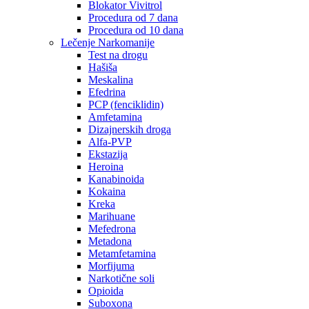
Blokator Vivitrol
Procedura od 7 dana
Procedura od 10 dana
Lečenje Narkomanije
Test na drogu
Hašiša
Meskalina
Efedrina
PCP (fenciklidin)
Amfetamina
Dizajnerskih droga
Alfa-PVP
Ekstazija
Heroina
Kanabinoida
Kokaina
Kreka
Marihuane
Mefedrona
Metadona
Metamfetamina
Morfijuma
Narkotične soli
Opioida
Suboxona