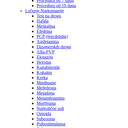
Procedura od 7 dana
Procedura od 10 dana
Lečenje Narkomanije
Test na drogu
Hašiša
Meskalina
Efedrina
PCP (fenciklidin)
Amfetamina
Dizajnerskih droga
Alfa-PVP
Ekstazija
Heroina
Kanabinoida
Kokaina
Kreka
Marihuane
Mefedrona
Metadona
Metamfetamina
Morfijuma
Narkotične soli
Opioida
Suboxona
Psihostimulansa