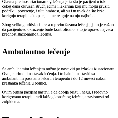
Glavna prednost stacionarnog lečenja je ta što je pacijent u toku
celog dana okružen stručnjacima i lekarima koji mu mogu pružiti
podršku, poverenje, i uliti hrabrost, ali su i tu uvek da što brže
koriguju terapiju ako pacijent ne reaguje na nju najbolje.
Zbog velikog pritiska i stresa u prvim fazama lečenja, jako je važno
da pacijentovo okruženje bude kontrolisano, a to je upravo najveća
prednost stacionarnog lečenja.
Ambulantno lečenje
Sa ambulantnim lečenjem nužno je nastaviti po izlasku iz stacionara.
Ovo je prirodni nastavak lečenja, i trebalo bi nastaviti sa
ambulantnim posetama lekaru i terapeutu i do 12 meseci nakon
prestanka lečenja u bolnici.
Ovim putem pacijent nastavlja da dobija brigu i negu, i redovno
korigovanu terapiju radi lakšeg konačnog izlečenja zavisnosti od
zolpidema.