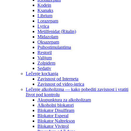
Kodein
Ksanaks
Librium
Lorazepam
Lyrica
Metilfenidat (Ritalin)
Midazolam
Oksazepam
Psihostimulantima
Restoril
Valijum
Zolpidem
Sedativ
Lečenje kockanja
Zavisnost od Interneta
Zavisnost od video-igrica
Lečenje alkoholizma — kako pobediti zavisnost i vratiti
život pod kontrolu
Akupunktura za alkoholizam
Alkoholni blokatori
Blokator Disulfiram
Blokator Esperal
Blokator Naltrekson
Blokator Vivitrol