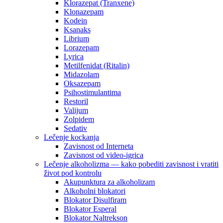
Klorazepat (Tranxene)
Klonazepam
Kodein
Ksanaks
Librium
Lorazepam
Lyrica
Metilfenidat (Ritalin)
Midazolam
Oksazepam
Psihostimulantima
Restoril
Valijum
Zolpidem
Sedativ
Lečenje kockanja
Zavisnost od Interneta
Zavisnost od video-igrica
Lečenje alkoholizma — kako pobediti zavisnost i vratiti
život pod kontrolu
Akupunktura za alkoholizam
Alkoholni blokatori
Blokator Disulfiram
Blokator Esperal
Blokator Naltrekson