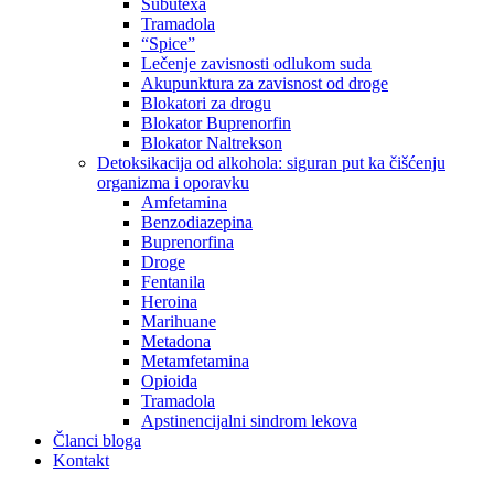
Subutexa
Tramadola
“Spice”
Lečenje zavisnosti odlukom suda
Akupunktura za zavisnost od droge
Blokatori za drogu
Blokator Buprenorfin
Blokator Naltrekson
Detoksikacija od alkohola: siguran put ka čišćenju
organizma i oporavku
Amfetamina
Benzodiazepina
Buprenorfina
Droge
Fentanila
Heroina
Marihuane
Metadona
Metamfetamina
Opioida
Tramadola
Apstinencijalni sindrom lekova
Članci bloga
Kontakt