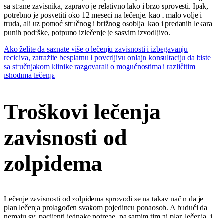
sa strane zavisnika, zapravo je relativno lako i brzo sprovesti. Ipak,
potrebno je posvetiti oko 12 meseci na lečenje, kao i malo volje i
truda, ali uz pomoć stručnog i brižnog osoblja, kao i predanih lekara
punih podrške, potpuno izlečenje je sasvim izvodljivo.
Ako želite da saznate više o lečenju zavisnosti i izbegavanju
recidiva, zatražite besplatnu i poverljivu onlajn konsultaciju da biste
sa stručnjakom klinike razgovarali o mogućnostima i različitim
ishodima lečenja
Troškovi lečenja
zavisnosti od
zolpidema
Lečenje zavisnosti od zolpidema sprovodi se na takav način da je
plan lečenja prolagođen svakom pojedincu ponaosob. A budući da
nemaju svi pacijenti jednake potrebe, pa samim tim ni plan lečenja, i