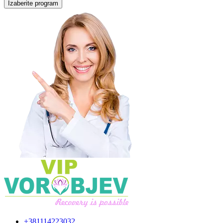
Izaberite program
+381114223032