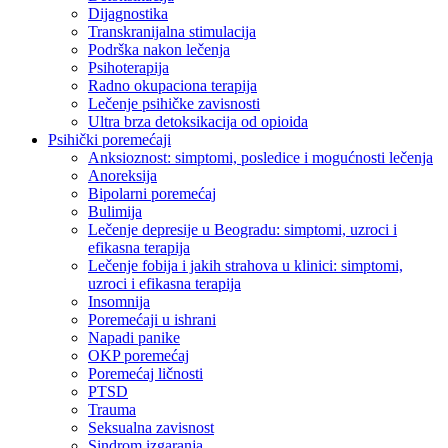
Dijagnostika
Transkranijalna stimulacija
Podrška nakon lečenja
Psihoterapija
Radno okupaciona terapija
Lečenje psihičke zavisnosti
Ultra brza detoksikacija od opioida
Psihički poremećaji
Anksioznost: simptomi, posledice i mogućnosti lečenja
Anoreksija
Bipolarni poremećaj
Bulimija
Lečenje depresije u Beogradu: simptomi, uzroci i
efikasna terapija
Lečenje fobija i jakih strahova u klinici: simptomi,
uzroci i efikasna terapija
Insomnija
Poremećaji u ishrani
Napadi panike
OKP poremećaj
Poremećaj ličnosti
PTSD
Trauma
Seksualna zavisnost
Sindrom izgaranja