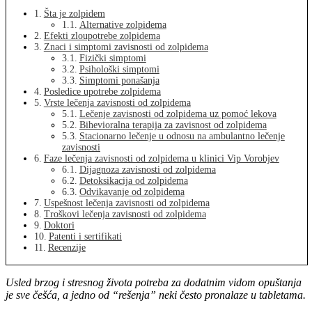
Šta je zolpidem
Alternative zolpidema
Efekti zloupotrebe zolpidema
Znaci i simptomi zavisnosti od zolpidema
Fizički simptomi
Psihološki simptomi
Simptomi ponašanja
Posledice upotrebe zolpidema
Vrste lečenja zavisnosti od zolpidema
Lečenje zavisnosti od zolpidema uz pomoć lekova
Bihevioralna terapija za zavisnost od zolpidema
Stacionarno lečenje u odnosu na ambulantno lečenje
zavisnosti
Faze lečenja zavisnosti od zolpidema u klinici Vip Vorobjev
Dijagnoza zavisnosti od zolpidema
Detoksikacija od zolpidema
Odvikavanje od zolpidema
Uspešnost lečenja zavisnosti od zolpidema
Troškovi lečenja zavisnosti od zolpidema
Doktori
Patenti i sertifikati
Recenzije
Usled brzog i stresnog života potreba za dodatnim vidom opuštanja
je sve češća, a jedno od “rešenja” neki često pronalaze u tabletama.