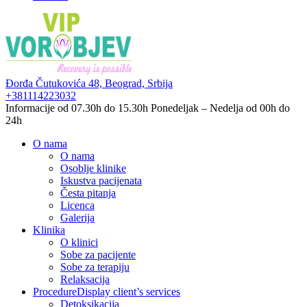
Đorđa Čutukovića 48,
Beograd, Srbija
+381114223032
Informacije od 07.30h do 15.30h
Ponedeljak – Nedelja od 00h do
24h
O nama
O nama
Osoblje klinike
Iskustva pacijenata
Česta pitanja
Licenca
Galerija
Klinika
O klinici
Sobe za pacijente
Sobe za terapiju
Relaksacija
Procedure
Display client’s services
Detoksikacija