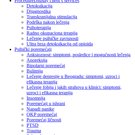
Procedure
Display client’s services
Detoksikacija
Dijagnostika
Transkranijalna stimulacija
Podrška nakon lečenja
Psihoterapija
Radno okupaciona terapija
Lečenje psihičke zavisnosti
Ultra brza detoksikacija od opioida
Psihički poremećaji
Anksioznost: simptomi, posledice i mogućnosti lečenja
Anoreksija
Bipolarni poremećaj
Bulimija
Lečenje depresije u Beogradu: simptomi, uzroci i
efikasna terapija
Lečenje fobija i jakih strahova u klinici: simptomi,
uzroci i efikasna terapija
Insomnija
Poremećaji u ishrani
Napadi panike
OKP poremećaj
Poremećaj ličnosti
PTSD
Trauma