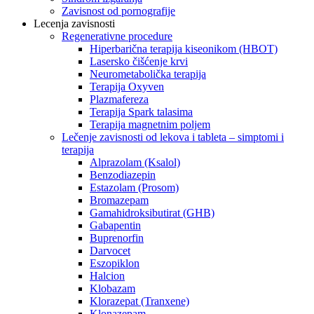
Zavisnost od pornografije
Lecenja zavisnosti
Regenerativne procedure
Hiperbarična terapija kiseonikom (HBOT)
Lasersko čišćenje krvi
Neurometabolička terapija
Terapija Oxyven
Plazmafereza
Terapija Spark talasima
Terapija magnetnim poljem
Lečenje zavisnosti od lekova i tableta – simptomi i
terapija
Alprazolam (Ksalol)
Benzodiazepin
Estazolam (Prosom)
Bromazepam
Gamahidroksibutirat (GHB)
Gabapentin
Buprenorfin
Darvocet
Eszopiklon
Halcion
Klobazam
Klorazepat (Tranxene)
Klonazepam