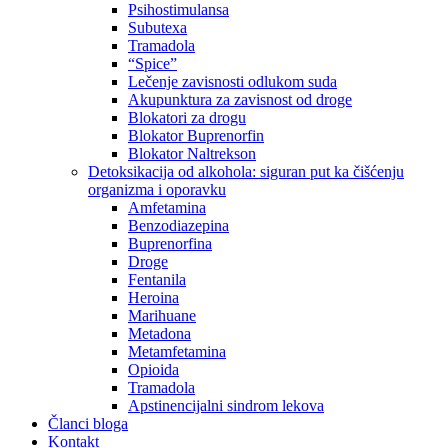
Psihostimulansa
Subutexa
Tramadola
“Spice”
Lečenje zavisnosti odlukom suda
Akupunktura za zavisnost od droge
Blokatori za drogu
Blokator Buprenorfin
Blokator Naltrekson
Detoksikacija od alkohola: siguran put ka čišćenju
organizma i oporavku
Amfetamina
Benzodiazepina
Buprenorfina
Droge
Fentanila
Heroina
Marihuane
Metadona
Metamfetamina
Opioida
Tramadola
Apstinencijalni sindrom lekova
Članci bloga
Kontakt