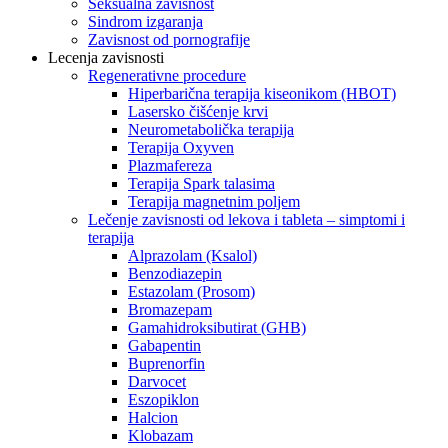
Seksualna zavisnost
Sindrom izgaranja
Zavisnost od pornografije
Lecenja zavisnosti
Regenerativne procedure
Hiperbarična terapija kiseonikom (HBOT)
Lasersko čišćenje krvi
Neurometabolička terapija
Terapija Oxyven
Plazmafereza
Terapija Spark talasima
Terapija magnetnim poljem
Lečenje zavisnosti od lekova i tableta – simptomi i
terapija
Alprazolam (Ksalol)
Benzodiazepin
Estazolam (Prosom)
Bromazepam
Gamahidroksibutirat (GHB)
Gabapentin
Buprenorfin
Darvocet
Eszopiklon
Halcion
Klobazam